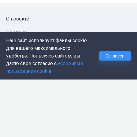
О проекте
Реклама
Наш сайт использует файлы cookie
Публичная оферта
для вашего максимального
удобства. Пользуясь сайтом, вы
Согласен
Политика конфиденциальности
даете свое согласие с
условиями
пользования cookie
Контакты
Push-уведомления
Темная тема
© 2026, Proglib. При копировании материала ссылка