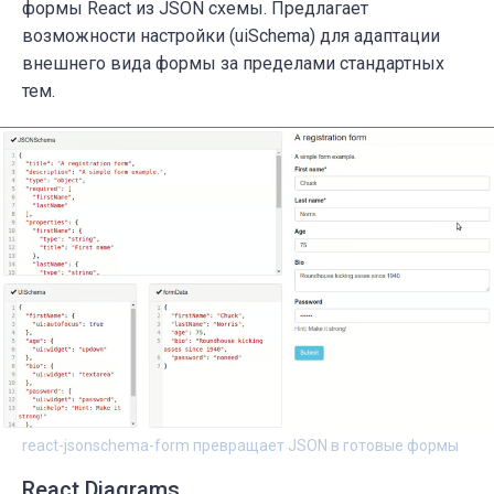
формы React
из JSON схемы. Предлагает
возможности настройки (uiSchema) для адаптации
внешнего вида формы за пределами стандартных
тем.
react-jsonschema-form превращает JSON в готовые формы
React Diagrams