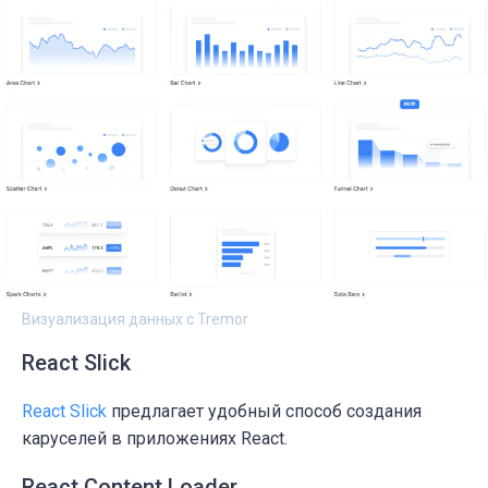
Визуализация данных с Tremor
React Slick
React Slick
предлагает удобный способ создания
каруселей
в приложениях React.
React Content Loader