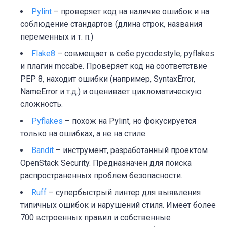
Pylint
– проверяет код на наличие ошибок и на
соблюдение стандартов (длина строк, названия
переменных и т. п.)
Flake8
– совмещает в себе
pycodestyle
,
pyflakes
и плагин
mccab
e. Проверяет код на соответствие
PEP 8, находит ошибки (например, SyntaxError,
NameError и т.д.) и оценивает
цикломатическую
сложность
.
Pyflakes
– похож на
Pylin
t, но фокусируется
только на ошибках, а не на стиле.
Bandit
– инструмент, разработанный проектом
OpenStack Security. Предназначен для поиска
распространенных проблем безопасности.
Ruff
– супербыстрый линтер для выявления
типичных ошибок и нарушений стиля. Имеет
более
700
встроенных правил и собственные