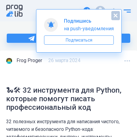
Подпишись
на push-уведомления
Больше информации по Python тут
Подписаться
Frog Proger
26 марта 2024
🐍🛠️ 32 инструмента для Python,
которые помогут писать
профессиональный код
32 полезных инструмента для написания чистого,
читаемого и безопасного Python-кода:
автоформатировщики, линтеры, инструменты