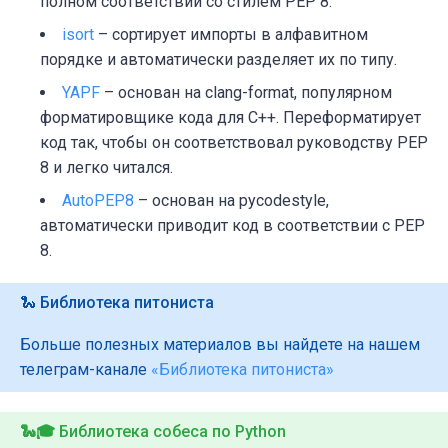
полном соответствии со стилем PEP 8.
isort
– сортирует импорты в алфавитном
порядке и автоматически разделяет их по типу.
YAPF
– основан на clang-format, популярном
форматировщике кода для C++. Переформатирует
код так, чтобы он соответствовал руководству PEP
8 и легко читался.
AutoPEP8
– основан на
pycodestyle
,
автоматически приводит код в соответствии с PEP
8.
🐍 Библиотека питониста
Больше полезных материалов вы найдете на нашем
телеграм-канале
«Библиотека питониста»
🐍🎓
Библиотека собеса по Python