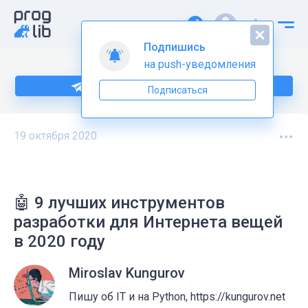
Подпишись
на push-уведомления
Подпишитесь на нас в Telegram
Подписаться
19 октября 2020
🤖 9 лучших инструментов
разработки для Интернета вещей
в 2020 году
Miroslav Kungurov
Пишу об IT и на Python, https://kungurov.net