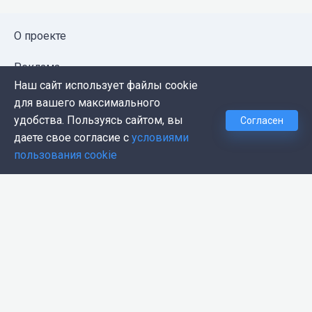
О проекте
Реклама
Наш сайт использует файлы cookie
Публичная оферта
для вашего максимального
удобства. Пользуясь сайтом, вы
Согласен
Политика конфиденциальности
даете свое согласие с
условиями
пользования cookie
Контакты
Push-уведомления
Темная тема
© 2026, Proglib. При копировании материала ссылка
на источник обязательна.