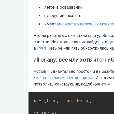
легок в осваивании;
суперуниверсален;
имеет
множество полезных модул
Чтобы работать с ним стало еще удобнее
советов. Некоторые из них найдены в
до
в
PyPi
. Четыре или пять обнаружились н
all or any: все или хоть что-ни
Python – удивительно простой и выразит
«
выполняемым псевдокодом
». И с этим
позволить конструкции, подобные этим:
x = [
True
, 
True
, 
False
]

if
 any(x):
