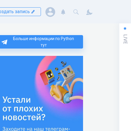
оздать запись
LIVE
Больше информации по Python
тут