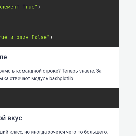
элемент True"
rue и один False"
)
але
рямо в командной строке? Теперь знаете. За
ка отвечает модуль bashplotlib.
ой вкус
й класс, но иногда хочется чего-то большего.