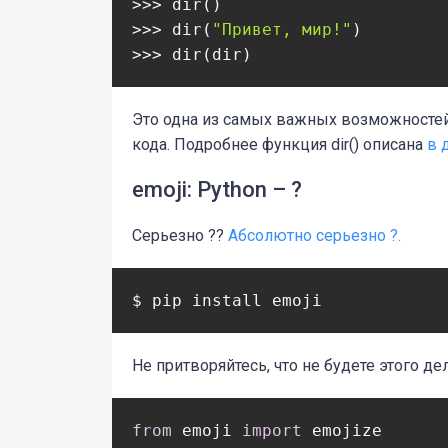
>>> dir()

>>> dir(
"Привет, мир!"
)

>>> dir(dir)
Это одна из самых важных возможностей 
кода. Подробнее функция dir() описана
в 
emoji: Python – ?
Серьезно ??
Абсолютно серьезно ?.
$ pip install emoji
Не притворяйтесь, что не будете этого дел
from
 emoji 
import
 emojize
