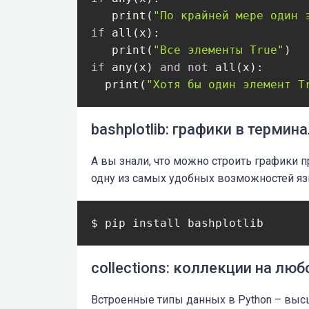
   print(
"По крайней мере один 
if
 all(x):

   print(
"Все элементы True"
if
 any(x) 
and
not
 all(x):

  print(
"Хотя бы один элемент T
bashplotlib: графики в термин
А вы знали, что можно строить графики п
одну из самых удобных возможностей язы
$ pip install bashplotlib
collections: коллекции на люб
Встроенные типы данных в Python – высши