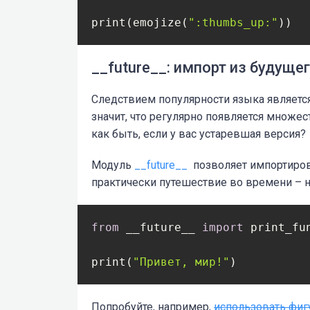
print(emojize(
":thumbs_up:"
))
__future__: импорт из будуще
Следствием популярности языка является
значит, что регулярно появляется множе
как быть, если у вас устаревшая версия?
Модуль
__future__
позволяет импортиров
практически путешествие во времени – 
from
 __future__ 
import
 print_fun
print(
"Привет, мир!"
)
Попробуйте, например,
использовать фиг