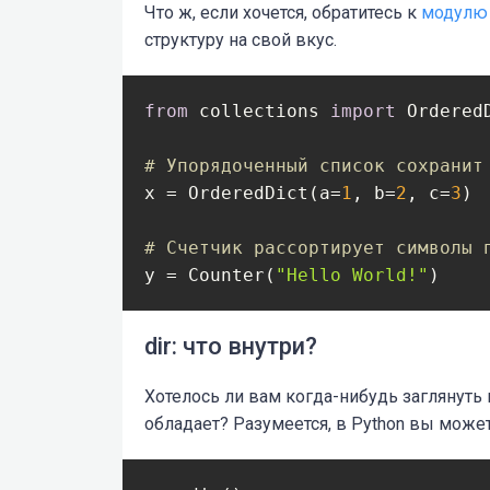
Что ж, если хочется, обратитесь к
модулю 
структуру на свой вкус.
from
 collections 
import
 OrderedD
# Упорядоченный список сохранит
x = OrderedDict(a=
1
, b=
2
, c=
3
)

# Счетчик рассортирует символы 
y = Counter(
"Hello World!"
)
dir: что внутри?
Хотелось ли вам когда-нибудь заглянуть 
обладает? Разумеется, в Python вы может