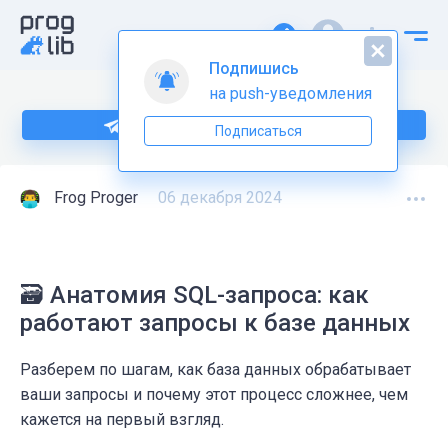
Подпишись
на push-уведомления
Подпишитесь на нас в Telegram
Подписаться
Frog Proger
06 декабря 2024
🗃️ Анатомия SQL-запроса: как
работают запросы к базе данных
Разберем по шагам, как база данных обрабатывает
ваши запросы и почему этот процесс сложнее, чем
кажется на первый взгляд.