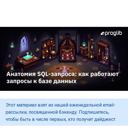
Этот материал взят из нашей еженедельной email-
рассылки, посвященной бэкенду. Подпишитесь,
чтобы быть в числе первых, кто получит дайджест.