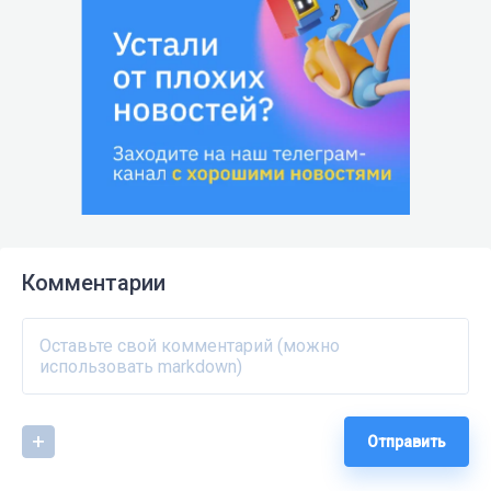
Комментарии
Отправить