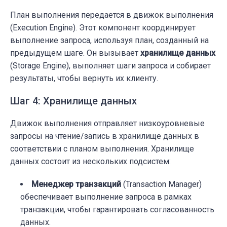
План выполнения передается в движок выполнения
(Execution Engine). Этот компонент координирует
выполнение запроса, используя план, созданный на
предыдущем шаге. Он вызывает
хранилище данных
(Storage Engine), выполняет шаги запроса и собирает
результаты, чтобы вернуть их клиенту.
Шаг 4: Хранилище данных
Движок выполнения отправляет низкоуровневые
запросы на чтение/запись в хранилище данных в
соответствии с планом выполнения. Хранилище
данных состоит из нескольких подсистем:
Менеджер транзакций
(Transaction Manager)
обеспечивает выполнение запроса в рамках
транзакции, чтобы гарантировать согласованность
данных.