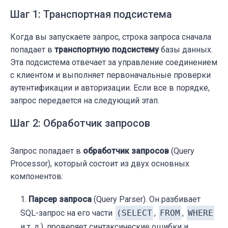
Шаг 1: Транспортная подсистема
Когда вы запускаете запрос, строка запроса сначала
попадает в
транспортную подсистему
базы данных.
Эта подсистема отвечает за управление соединением
с клиентом и выполняет первоначальные проверки
аутентификации и авторизации. Если все в порядке,
запрос передается на следующий этап.
Шаг 2: Обработчик запросов
Запрос попадает в
обработчик запросов
(Query
Processor), который состоит из двух основных
компонентов:
Парсер запроса
(Query Parser). Он разбивает
SQL-запрос на его части
(SELECT
,
FROM
,
WHERE
и т. д.), проверяет синтаксические ошибки и