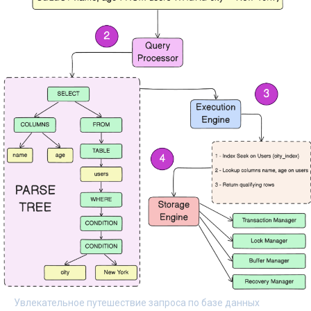
Увлекательное путешествие запроса по базе данных