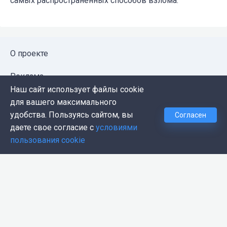
самых распространённых способов взлома.
О проекте
Реклама
Наш сайт использует файлы cookie
Публичная оферта
для вашего максимального
удобства. Пользуясь сайтом, вы
Согласен
Политика конфиденциальности
даете свое согласие с
условиями
пользования cookie
Контакты
Push-уведомления
Темная тема