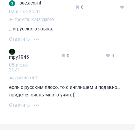
sue.acn.int
0
1
02 июня 2020
thevitalikstargame
... и русского языка.
Ответить
0
0
mpy1945
08 июня
2021
sue.acn.int
если с русским плохо, то с инглишем и подавно...
придется очень много учить))
Ответить