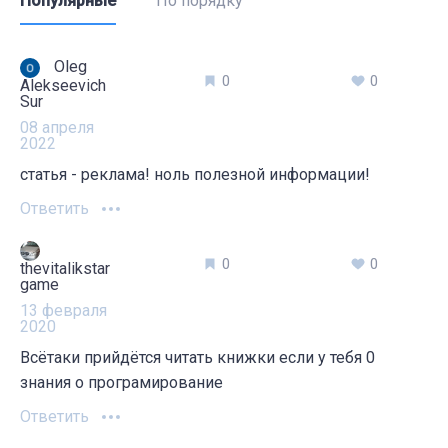
Популярные
По порядку
Oleg
0
0
Alekseevich
Sur
08 апреля
2022
статья - реклама! ноль полезной информации!
Ответить
0
0
thevitalikstar
game
13 февраля
2020
Всётаки прийдётся читать книжки если у тебя 0
знания о програмирование
Ответить