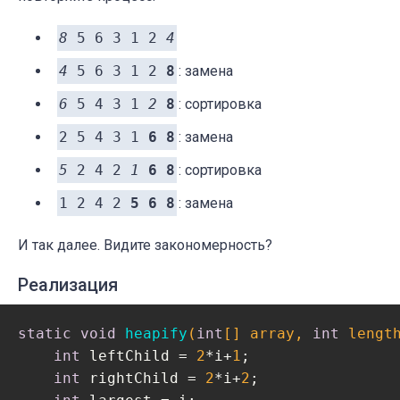
8
5 6 3 1 2
4
4
5 6 3 1 2
8
: замена
6
5 4 3 1
2
8
: сортировка
2 5 4 3 1
6 8
: замена
5
2 4 2
1
6 8
: сортировка
1 2 4 2
5 6 8
: замена
И так далее. Видите закономерность?
Реализация
static
void
heapify
(
int
[] array, 
int
 lengt
int
 leftChild = 
2
*i+
1
;

int
 rightChild = 
2
*i+
2
;
