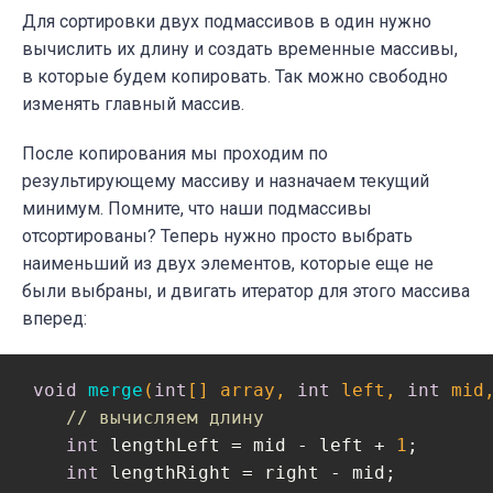
Для сортировки двух подмассивов в один нужно
вычислить их длину и создать временные массивы,
в которые будем копировать. Так можно свободно
изменять главный массив.
После копирования мы проходим по
результирующему массиву и назначаем текущий
минимум. Помните, что наши подмассивы
отсортированы? Теперь нужно просто выбрать
наименьший из двух элементов, которые еще не
были выбраны, и двигать итератор для этого массива
вперед:
void
merge
(
int
[] array, 
int
 left, 
int
 mid
// вычисляем длину
int
 lengthLeft = mid - left + 
1
;

int
 lengthRight = right - mid;
