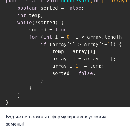
public
static
void
bubbleSort
(
int
[] array)
boolean
 sorted = 
false
;

int
 temp;

while
(!sorted) {

        sorted = 
true
;

for
 (
int
 i = 
0
; i < array.length -
if
 (array[i] > array[i+
1
]) {

                temp = array[i];

                array[i] = array[i+
1
];

                array[i+
1
] = temp;

                sorted = 
false
;

            }

        }

    }

}
Будьте осторожны с формулировкой условия
замены!