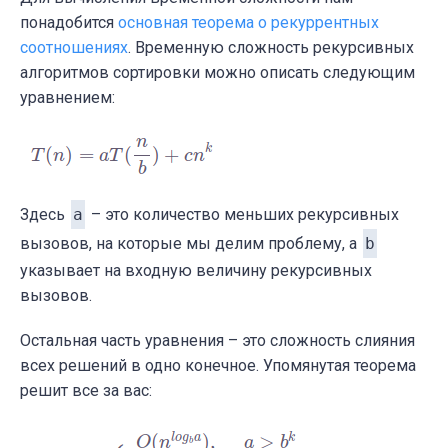
if
 (leftIndex < lengthLeft && right
понадобится
основная теорема о рекуррентных
if
 (leftArray[leftIndex] < righ
соотношениях
. Временную сложность рекурсивных
                array[i] = leftArray[leftIn
алгоритмов сортировки можно описать следующим
                leftIndex++;

уравнением:
            }

else
 {

                array[i] = rightArray[right
                rightIndex++;

            }

Здесь
a
– это количество меньших рекурсивных
        }

вызовов, на которые мы делим проблему, а
b
// если все элементы были скопиров
указывает на входную величину рекурсивных
else
if
 (leftIndex < lengthLeft) {

вызовов.
            array[i] = leftArray[leftIndex]
            leftIndex++;

Остальная часть уравнения – это сложность слияния
        }

всех решений в одно конечное. Упомянутая теорема
// если все элементы были скопиров
решит все за вас:
else
if
 (rightIndex < lengthRight) 
            array[i] = rightArray[rightInde