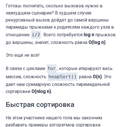
    }

Готовы посчитать, сколько вызовов нужно в
}

наихудшем сценарии? В худшем случае
рекурсивный вызов дойдет до самой вершины
public
static
void
heapSort
(
int
[] array)
{ 
пирамиды прыжками к родителям каждого узла в
if
 (array.length == 
0
) 
return
;

отношении
i/2
. Всего потребуется
log n
прыжков
до вершины, значит, сложность равна
O(log n)
.
// Строим кучу
int
 length = array.length;

Это ещё не всё!
// проходим от первого без ответвлений
for
 (
int
 i = length / 
2
-
1
; i >= 
0
; i--)
В связи с циклами
for
, которые итерируют весь
        heapify(array, length, i);

массив, сложность
heapSort()
равна
O(n)
. Это
дает нам суммарную сложность пирамидальной
for
 (
int
 i = length-
1
; i >= 
0
; i--) {

сортировки
O(nlog n)
.
int
 temp = array[
0
];

        array[
0
] = array[i];

Быстрая сортировка
        array[i] = temp;

На этом участнике нашего топа мы закончим
        heapify(array, i, 
0
);

разбирать примеры алгоритмов сортировки.