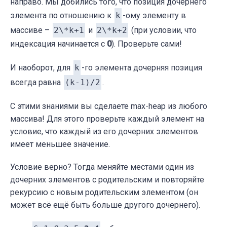
направо. Мы добились того, что позиция дочернего
элемента по отношению к
k
-ому элементу в
массиве –
2\*k+1
и
2\*k+2
(при условии, что
индексация начинается с
0
). Проверьте сами!
И наоборот, для
k
-го элемента дочерняя позиция
всегда равна
(k-1)/2
.
С этими знаниями вы сделаете max-heap из любого
массива! Для этого проверьте каждый элемент на
условие, что каждый из его дочерних элементов
имеет меньшее значение.
Условие верно? Тогда меняйте местами один из
дочерних элементов с родительским и повторяйте
рекурсию с новым родительским элементом (он
может всё ещё быть больше другого дочернего).