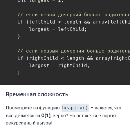
int
 largest = i;

// если левый дочерний больше родитель
if
 (leftChild < length && array[leftChi
        largest = leftChild;

    }

// если правый дочерний больше родител
if
 (rightChild < length && array[rightC
        largest = rightChild;

    }

// если должна произойти замена
Временная сложность
if
 (largest != i) {

int
 temp = array[i];

Посмотрите на функцию
heapify()
– кажется, что
        array[i] = array[largest];

все делается за
O(1)
, верно? Но нет же: все портит
        array[largest] = temp;

рекурсивный вызов!
        heapify(array, length, largest);
