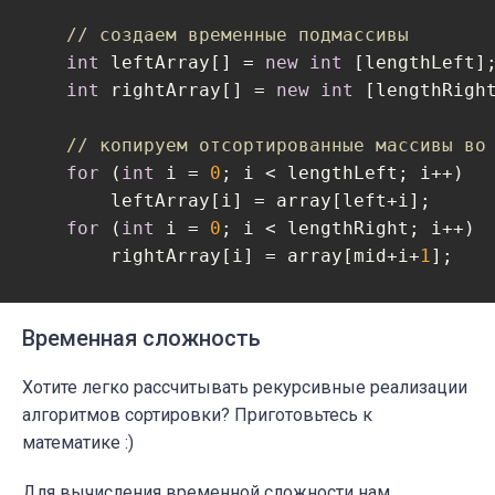
// создаем временные подмассивы
int
 leftArray[] = 
new
int
 [lengthLeft];
int
 rightArray[] = 
new
int
 [lengthRight
// копируем отсортированные массивы во
for
 (
int
 i = 
0
; i < lengthLeft; i++)

        leftArray[i] = array[left+i];

for
 (
int
 i = 
0
; i < lengthRight; i++)

        rightArray[i] = array[mid+i+
1
];

// итераторы содержат текущий индекс в
Временная сложность
int
 leftIndex = 
0
;

int
 rightIndex = 
0
;

Хотите легко рассчитывать рекурсивные реализации
алгоритмов сортировки? Приготовьтесь к
// копируем из leftArray и rightArray 
математике :)
for
 (
int
 i = left; i < right + 
1
; i++) 
// если остаются нескопированные э
Для вычисления временной сложности нам