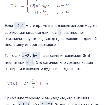
            rightIndex++;

        }

    }

}
Если
T(n)
– это время выполнения алгоритма для
сортировки массива длинной
n
, сортировка
слиянием запустится дважды для массивов длиной
вполовину от оригинального.
Так, если
a=2
,
b=2
, шаг слияния занимает
O(n)
памяти при
k=1
. Это означает, что уравнение для
сортировки слиянием будет выглядеть так:
Примените теорему, и вы увидите, что в нашем
случае
a=b^k
, ибо
2=2^1
. Значит, сложность равна