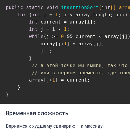
public
static
void
insertionSort
(
int
[] arr
for
 (
int
 i = 
1
; i < array.length; i++) 
int
 current = array[i];

int
 j = i - 
1
;

while
(j >= 
0
 && current < array[j])
            array[j+
1
] = array[j];

            j--;

        }

// в этой точке мы вышли, так что
// или в первом элементе, где тек
        array[j+
1
] = current;

    }

Временная сложность
Вернемся к худшему сценарию – к массиву,