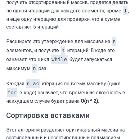
получить отсортированный массив, придется делать
по одной итерации для каждого элемента, кроме
1
,
и еще одну итерацию для проверки, что в сумме
составляет 5 итераций.
Расширьте это утверждение для массива из
n
элементов, и получите
n
итераций. В коде это
означает, что цикл
while
будет запускаться
максимум
n
раз.
Каждая
n-ая
итерация по всему массиву (цикл
for
в коде) означает, что временная сложность в
наихудшем случае будет равна
O(n ^ 2)
.
Сортировка вставками
Этот алгоритм разделяет оригинальный массив на
сортированный и несортированный подмассивы.