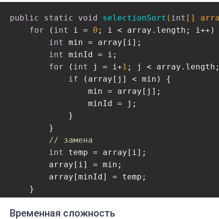
public
static
void
selectionSort
(
int
[] arr
for
 (
int
 i = 
0
; i < array.length; i++) 
int
 min = array[i];

int
 minId = i;

for
 (
int
 j = i+
1
; j < array.length;
if
 (array[j] < min) {

                min = array[j];

                minId = j;

            }

        }

// замена
int
 temp = array[i];

        array[i] = min;

        array[minId] = temp;

    }

Временная сложность