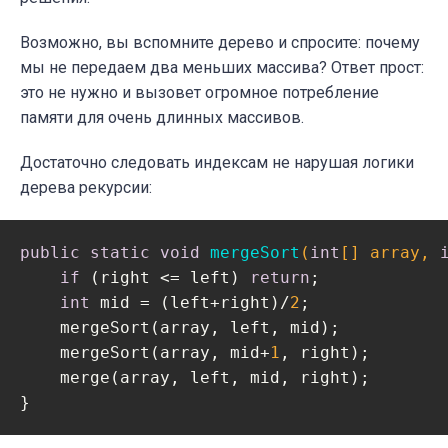
Возможно, вы вспомните дерево и спросите: почему
мы не передаем два меньших массива? Ответ прост:
это не нужно и вызовет огромное потребление
памяти для очень длинных массивов.
Достаточно следовать индексам не нарушая логики
дерева рекурсии:
public
static
void
mergeSort
(
int
[] array, 
if
 (right <= left) 
return
;

int
 mid = (left+right)/
2
;

    mergeSort(array, left, mid);

    mergeSort(array, mid+
1
, right);

    merge(array, left, mid, right);
