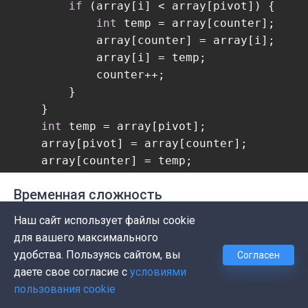
if
 (array[i] < array[pivot]) {

int
 temp = array[counter];

            array[counter] = array[i];

            array[i] = temp;

            counter++;

        }

    }

int
 temp = array[pivot];

    array[pivot] = array[counter];

    array[counter] = temp;

Временная сложность
return
 counter;

}

Наш сайт использует файлы cookie
Временную сложность алгоритма быстрой
для вашего максимального
сортировки можно описать следующим уравнением:
public
static
void
quickSort
(
int
[] array, 
удобства. Пользуясь сайтом, вы
Согласен
if
 (end <= begin) 
return
;

даете свое согласие с
условиями
int
 pivot = partition(array, begin, end
пользования cookie
    quickSort(array, begin, pivot-
1
);
