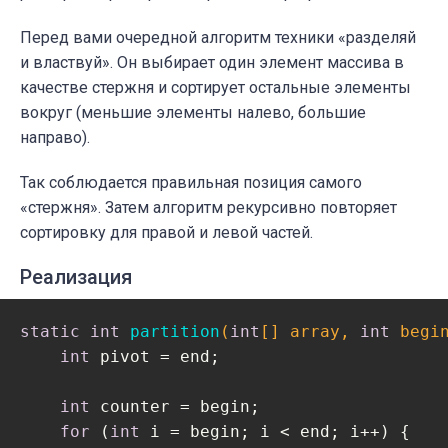
    }

Перед вами очередной алгоритм техники «разделяй
и властвуй». Он выбирает один элемент массива в
качестве стержня и сортирует остальные элементы
вокруг (меньшие элементы налево, большие
направо).
Так соблюдается правильная позиция самого
«стержня». Затем алгоритм рекурсивно повторяет
сортировку для правой и левой частей.
Реализация
static
int
partition
(
int
[] array, 
int
 begi
int
 pivot = end;

int
 counter = begin;

for
 (
int
 i = begin; i < end; i++) {
