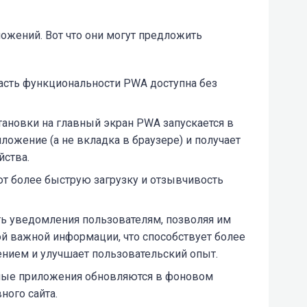
ожений. Вот что они могут предложить
часть функциональности PWA доступна без
становки на главный экран PWA запускается в
ложение (а не вкладка в браузере) и получает
йства.
т более быструю загрузку и отзывчивость
ть уведомления пользователям, позволяя им
ой важной информации, что способствует более
нием и улучшает пользовательский опыт.
ные приложения обновляются в фоновом
ного сайта.