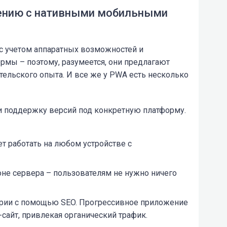
ению с нативными мобильными
с учетом аппаратных возможностей и
рмы – поэтому, разумеется, они предлагают
ельского опыта. И все же у
PWA
есть несколько
 и поддержку версий под конкретную платформу.
 работать на любом устройстве с
оне сервера – пользователям не нужно ничего
рии с помощью SEO. Прогрессивное приложение
сайт, привлекая органический трафик.