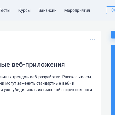
С
Тесты
Курсы
Вакансии
Мероприятия
вные веб-приложения
авных трендов веб-разработки. Рассказываем,
ни могут заменить стандартные веб- и
и уже убедились в их высокой эффективности.