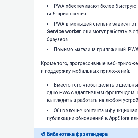
PWA обеспечивают более быструю з
веб-приложения.
PWA в меньшей степени зависят от 
Service worker
, они могут работать в
браузера.
Помимо магазина приложений, PWA 
Кроме того, прогрессивные веб-прилож
и поддержку мобильных приложений:
Вместо того чтобы делать отдельны
одно PWA с адаптивным фронтендом. 
выглядеть и работать на любом устрой
Обновление контента и функционал
публикации обновлений в AppStore или 
🎨 Библиотека фронтендера