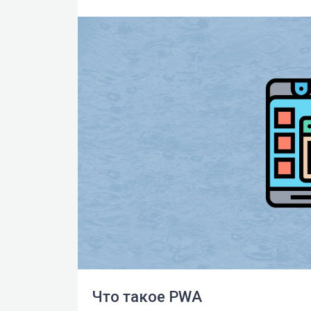
Что такое PWA