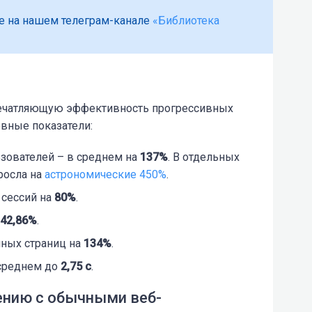
е на нашем телеграм-канале
«Библиотека
ечатляющую эффективность прогрессивных
вные показатели:
зователей – в среднем на
137%
. В отдельных
росла на
астрономические 450%
.
сессий на
80%
.
42,86%
.
нных страниц на
134%
.
 среднем до
2,75 с
.
ению с обычными веб-