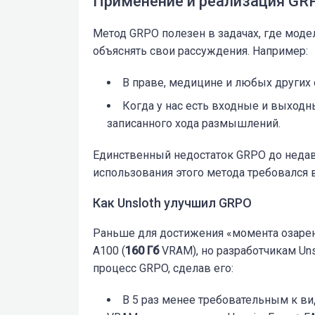
Применение и реализация GR
Метод GRPO
полезен в задачах, где моде
объяснять свои рассуждения. Например:
В праве, медицине и любых других 
Когда у нас есть входные и выходн
записанного хода размышлений.
Единственный недостаток GRPO до недавн
использования этого метода требовался
Как Unsloth улучшил GRPO
Раньше для достижения «момента озарени
A100 (
160 Гб
VRAM), но разработчикам Un
процесс GRPO, сделав его:
В 5 раз менее требовательным к ви