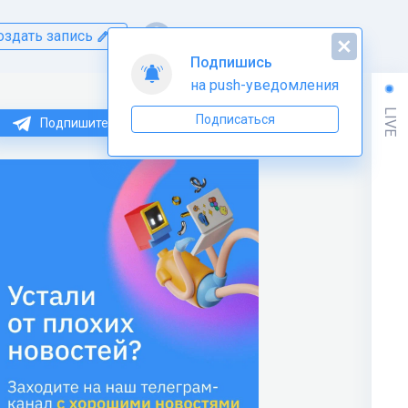
оздать запись
Подпишись
на push-уведомления
LIVE
Подписаться
Подпишитесь на нас в Telegram