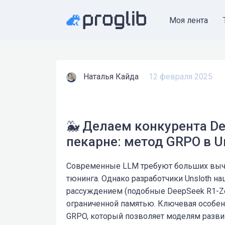
Моя лента
Наталья Кайда
12 февраля 2025
🐳 Делаем конкурента D
пекарне: метод GRPO в U
Современные LLM требуют больших вычи
тюнинга. Однако разработчики Unsloth н
рассуждением (подобные DeepSeek R1-Z
ограниченной памятью. Ключевая особен
GRPO, который позволяет моделям разв