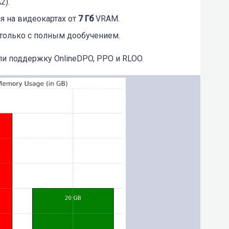
2).
я на видеокартах от
7 Гб
VRAM.
 только с полным дообучением.
ли поддержку OnlineDPO, PPO и RLOO.