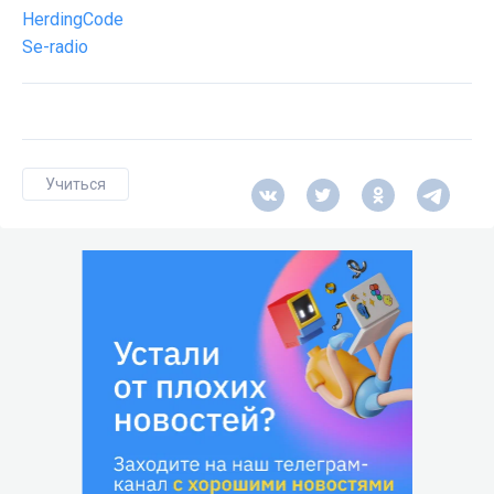
HerdingCode
Se-radio
Учиться