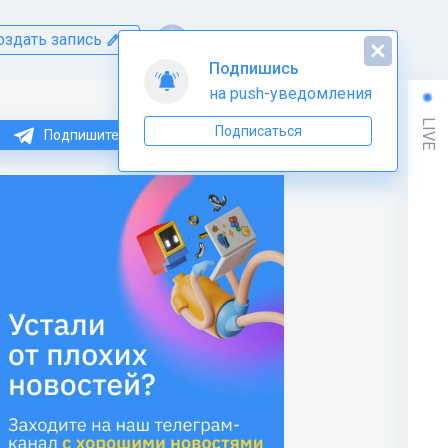
оздать запись
Подпишись
на push-уведомления
LIVE
Подписаться
Подпишитесь на нас в Telegram