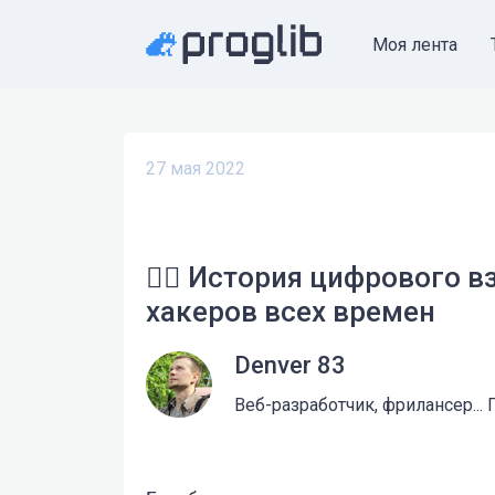
Моя лента
27 мая 2022
🏴‍☠️ История цифрового 
хакеров всех времен
Denver 83
Веб-разработчик, фрилансер...