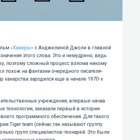
ильм
«Хакеры»
с Анджелиной Джоли в главной
 значения этого слова. Это и немудрено, ведь
ку, поэтому сложный процесс взлома никому
л похож на фантазии очередного писателя-
ир хакерства зародился еще в начале 1970-х
вительственные учреждения, впервые начав
е технологии, заказали первый в истории
своего программного обеспечения. Для такого
рии Tiger team (сейчас так называют группу
колько групп специалистов-технарей. Это были
 современных хакеров.