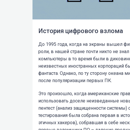
История цифрового взлома
До 1995 года, когда на экраны вышел ф
роли, в нашей стране почти никто не знал
компьютеры в то время были в диковин
неизвестных иностранных корпораций бы
фантаста. Однако, по ту сторону океана м
после популяризации первых ПК.
Это произошло, когда американские пра
использовать доселе неизведанные новы
пентест (анализ защищенности системы) 
тестирования была собрана первая в исто
этичных хакеров), собравшая в себе нес
первые взломщики ПО – далекие предки