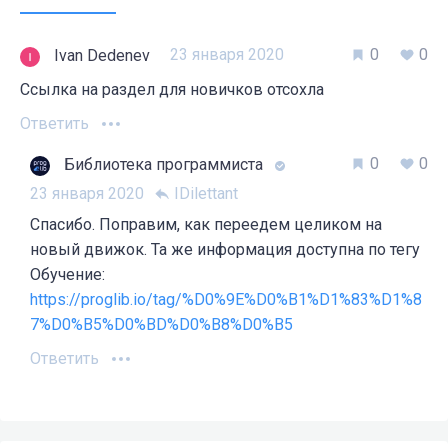
23 января 2020
0
0
Ivan Dedenev
Ссылка на раздел для новичков отсохла
Ответить
0
0
Библиотека программиста
23 января 2020
IDilettant
Спасибо. Поправим, как переедем целиком на
новый движок. Та же информация доступна по тегу
Обучение:
https://proglib.io/tag/%D0%9E%D0%B1%D1%83%D1%8
7%D0%B5%D0%BD%D0%B8%D0%B5
Ответить