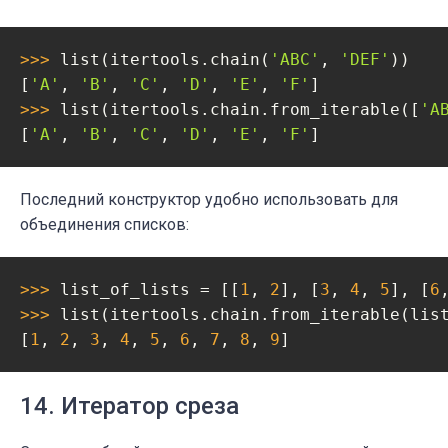
>>> 
list(itertools.chain(
'ABC'
, 
'DEF'
))

[
'A'
, 
'B'
, 
'C'
, 
'D'
, 
'E'
, 
'F'
>>> 
list(itertools.chain.from_iterable([
'A
[
'A'
, 
'B'
, 
'C'
, 
'D'
, 
'E'
, 
'F'
]
Последний конструктор удобно использовать для
объединения списков:
>>> 
list_of_lists = [[
1
, 
2
], [
3
, 
4
, 
5
], [
6
>>> 
list(itertools.chain.from_iterable(list
[
1
, 
2
, 
3
, 
4
, 
5
, 
6
, 
7
, 
8
, 
9
]
14. Итератор среза