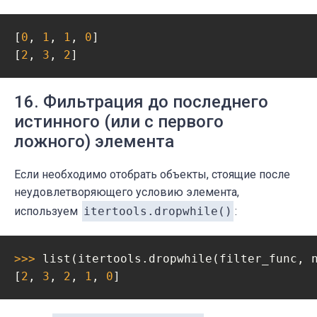
[
0
, 
1
, 
1
, 
0
]

[
2
, 
3
, 
2
]
16. Фильтрация до последнего
истинного (или с первого
ложного) элемента
Если необходимо отобрать объекты, стоящие после
неудовлетворяющего условию элемента,
используем
itertools.dropwhile()
:
>>> 
list(itertools.dropwhile(filter_func, n
[
2
, 
3
, 
2
, 
1
, 
0
]