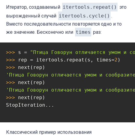
Итератор, создаваемый
itertools.repeat()
это
вырожденный случай
itertools.cycle()
.
Вместо последовательности повторяется одно и то
же значение. Бесконечно или
times
раз:
>>> 
s = 
"Птица Говорун отличается умом и с
>>> 
rep = itertools.repeat(s, times=
2
>>> 
'Птица Говорун отличается умом и сообразит
>>> 
'Птица Говорун отличается умом и сообразит
>>> 
next(rep)

StopIteration...

Классический пример использования