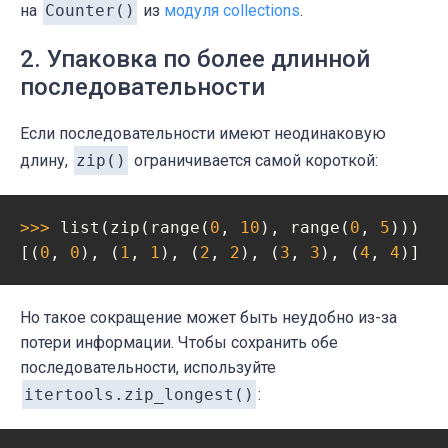
на
Counter()
из
модуля collections
.
2. Упаковка по более длинной
последовательности
Если последовательности имеют неодинаковую
длину,
zip()
ограничивается самой короткой:
>>> 
list(zip(range(
0
, 
10
), range(
0
, 
5
)))

[(
0
, 
0
), (
1
, 
1
), (
2
, 
2
), (
3
, 
3
), (
4
, 
4
)]
Но такое сокращение может быть неудобно из-за
потери информации. Чтобы сохранить обе
последовательности, используйте
itertools.zip_longest()
: