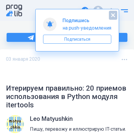
Подпишись
на push-уведомления
Больше информации по Python тут
Подписаться
03 января 2020
Итерируем правильно: 20 приемов
использования в Python модуля
itertools
Leo Matyushkin
Пишу, перевожу и иллюстрирую IT-статьи.