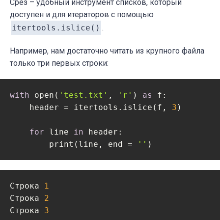
Срез – удобный инструмент списков, который
доступен и для итераторов с помощью
itertools.islice()
.
Например, нам достаточно читать из крупного файла
только три первых строки:
with
 open(
'test.txt'
, 
'r'
) 
as
 f:

    header = itertools.islice(f, 
3
)

for
 line 
in
 header:

        print(line, end = 
''
)
Строка 
1
Строка 
2
Строка 
3