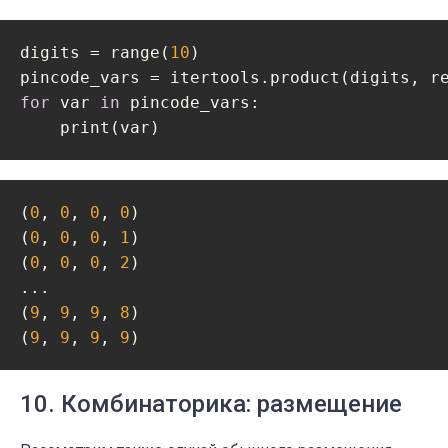
digits = range(
10
)

pincode_vars = itertools.product(digits, r
for
 var 
in
 pincode_vars:

    print(var)
(
0
, 
0
, 
0
, 
0
)

(
0
, 
0
, 
0
, 
1
)

(
0
, 
0
, 
0
, 
2
)

...

(
9
, 
9
, 
9
, 
8
)

(
9
, 
9
, 
9
, 
9
)
10. Комбинаторика: размещение