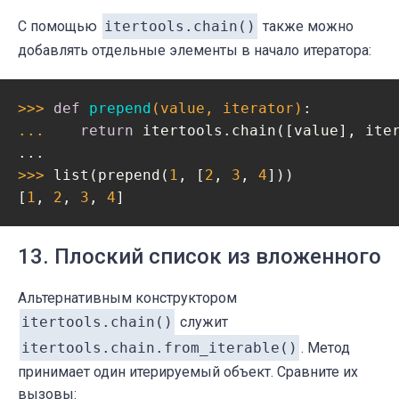
С помощью
itertools.chain()
также можно
добавлять отдельные элементы в начало итератора:
>>> 
def
prepend
(value, iterator)
:
... 
return
 itertools.chain([value], iter
>>> 
list(prepend(
1
, [
2
, 
3
, 
4
]))

[
1
, 
2
, 
3
, 
4
]
13. Плоский список из вложенного
Альтернативным конструктором
itertools.chain()
служит
itertools.chain.from_iterable()
. Метод
принимает один итерируемый объект. Сравните их
вызовы: