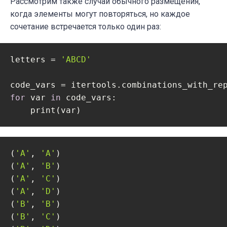
Рассмотрим также случай обычного размещения,
когда элементы могут повторяться, но каждое
сочетание встречается только один раз:
letters = 
'ABCD'
code_vars = itertools.combinations_with_re
for
 var 
in
 code_vars:

    print(var)
(
'A'
, 
'A'
)

(
'A'
, 
'B'
)

(
'A'
, 
'C'
)

(
'A'
, 
'D'
)

(
'B'
, 
'B'
)

(
'B'
, 
'C'
)
