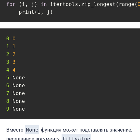
for
 (i, j) 
in
 itertools.zip_longest(range(
    print(i, j)
0 
0
1 
1
2 
2
3 
3
4 
4
5 
6 
7 
8 
9 
None
Вместо
None
функция может подставлять значение,
переданное аргументу
fillvalue
.