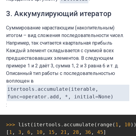
3. Аккумулирующий итератор
Суммирование нарастающим (накопительным)
итогом – вид сложения последовательности чисел.
Например, так считается квартальная прибыль
Каждый элемент складывается с суммой всех
предшествовавших элементов. В следующем
примере 1 и 2 даёт 3, сумма 1, 2 и 3 равна 6 и т. д.
Описанный тип работы с последовательностью
воплощен в
itertools.accumulate(iterable,
func=operator.add, *, initial=None)
:
>>> 
list(itertools.accumulate(range(
1
, 
10
))
[
1
, 
3
, 
6
, 
10
, 
15
, 
21
, 
28
, 
36
, 
45
]