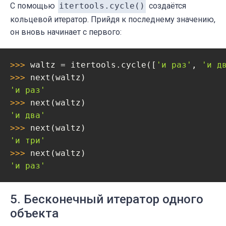
С помощью
itertools.cycle()
создаётся
кольцевой итератор. Прийдя к последнему значению,
он вновь начинает с первого:
>>> 
waltz = itertools.cycle([
'и раз'
, 
'и д
>>> 
'и раз'
>>> 
'и два'
>>> 
'и три'
>>> 
'и раз'
5. Бесконечный итератор одного
объекта