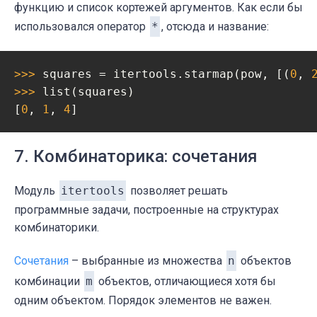
функцию и список кортежей аргументов. Как если бы
использовался оператор
*
, отсюда и название:
>>> 
squares = itertools.starmap(pow, [(
0
, 
>>> 
list(squares)

[
0
, 
1
, 
4
]
7. Комбинаторика: сочетания
Модуль
itertools
позволяет решать
программные задачи, построенные на структурах
комбинаторики.
Сочетания
– выбранные из множества
n
объектов
комбинации
m
объектов, отличающиеся хотя бы
одним объектом. Порядок элементов не важен.