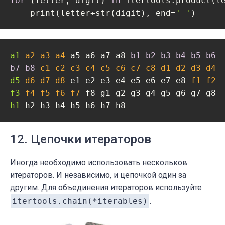
for
 (letter, digit) 
in
 itertools.product(le
    print(letter+str(digit), end=
' '
)
a1
a2
a3
a4
 a5 a6 a7 a8 
b1 
b2 
b3 
b4 
b5 
b7 
b8 
c1
c2
c3
c4
c5
c6
c7
c8
d1
d2
d3
d4
d5
d6
d7
d8
 e1 e2 e3 e4 e5 e6 e7 e8 
f1
f2
f3
f4
f5
f6
f7
h1
 h2 h3 h4 h5 h6 h7 h8 
12. Цепочки итераторов
Иногда необходимо использовать нескольков
итераторов. И независимо, и цепочкой один за
другим. Для объединения итераторов используйте
itertools.chain(*iterables)
.