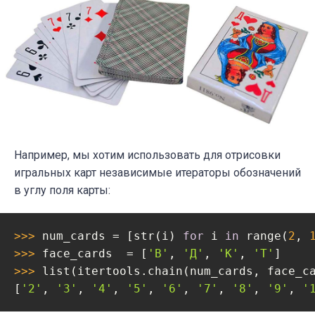
Например, мы хотим использовать для отрисовки
игральных карт независимые итераторы обозначений
в углу поля карты:
>>> 
num_cards = [str(i) 
for
 i 
in
 range(
2
, 
>>> 
face_cards  = [
'В'
, 
'Д'
, 
'К'
, 
'Т'
>>> 
list(itertools.chain(num_cards, face_ca
[
'2'
, 
'3'
, 
'4'
, 
'5'
, 
'6'
, 
'7'
, 
'8'
, 
'9'
, 
'