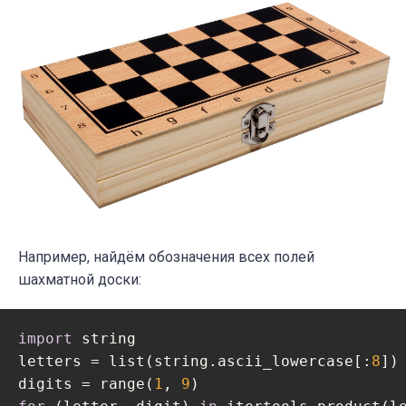
Например, найдём обозначения всех полей
шахматной доски:
import
 string

letters = list(string.ascii_lowercase[:
8
])

digits = range(
1
, 
9