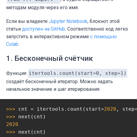
методам модуля через его имя.
Если вы владеете
Jupyter Notebook
, блокнот этой
статьи
доступен на GitHub
. Соответственно код легко
запустить в интерактивном режиме
с помощью
Colab
.
1. Бесконечный счётчик
Функция
itertools.count(start=0, step=1)
создаёт бесконечный итератор. Можно задать
начальное значение и шаг итерирования.
>>> 
cnt = itertools.count(start=
2020
, step
>>> 
2020
>>> 