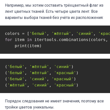
Например, мы хотим составить трёхцветный флаг из
лент цветных тканей. Есть четыре цвета лент. Все
варианты выбора тканей без учёта их расположения:
colors = [
'белый'
, 
'жёлтый'
, 
'синий'
, 
'кра
for
 item 
in
 itertools.combinations(colors,
    print(item)
(
'белый'
, 
'жёлтый'
, 
'синий'
)

(
'белый'
, 
'жёлтый'
, 
'красный'
)

(
'белый'
, 
'синий'
, 
'красный'
)

(
'жёлтый'
, 
'синий'
, 
'красный'
)
Порядок следования не имеет значения, поэтому все
тройки цветов уникальны.