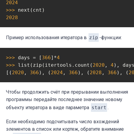
2024
>>> 
2028
Пример использования итератора в
zip
-функции:
>>> 
days = [
366
]*
4
>>> 
list(zip(itertools.count(
2020
, 
4
), days
[(
2020
, 
366
), (
2024
, 
366
), (
2028
, 
366
), (
2
Чтобы продолжить счёт при прерывании выполнения
программы передайте последнее значение новому
объекту итератора в виде параметра
start
.
Если необходимо подсчитывать число вхождений
элементов в список или кортеж, обратите внимание