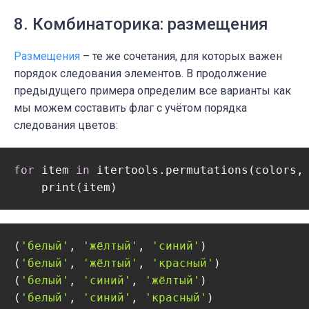
8. Комбинаторика: размещения
Размещения
– те же сочетания, для которых важен
порядок следования элементов. В продолжение
предыдущего примера определим все варианты как
мы можем составить флаг с учётом порядка
следования цветов:
for
 item 
in
 itertools.permutations(colors,
    print(item)
(
'белый'
, 
'жёлтый'
, 
'синий'
)

(
'белый'
, 
'жёлтый'
, 
'красный'
)

(
'белый'
, 
'синий'
, 
'жёлтый'
)

(
'белый'
, 
'синий'
, 
'красный'
)
