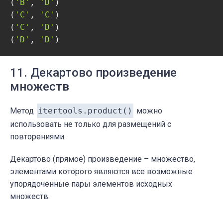
(
'B'
, 
'D'
)

(
'C'
, 
'C'
)

(
'C'
, 
'D'
)

(
'D'
, 
'D'
)
11. Декартово произведение
множеств
Метод
itertools.product()
можно
использовать не только для размещений с
повторениями.
Декартово (прямое) произведение – множество,
элементами которого являются все возможные
упорядоченные пары элементов исходных
множеств.