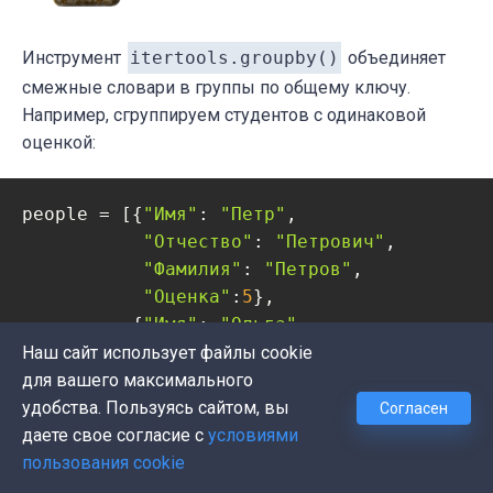
Инструмент
itertools.groupby()
объединяет
смежные словари в группы по общему ключу.
Например, сгруппируем студентов с одинаковой
оценкой:
people = [{
"Имя"
: 
"Петр"
,

"Отчество"
: 
"Петрович"
,

"Фамилия"
: 
"Петров"
,

"Оценка"
:
5
},

          {
"Имя"
: 
"Ольга"
,

"Отчество"
: 
"Алексеевна"
,

Наш сайт использует файлы cookie
"Фамилия"
: 
"Иванова"
,

для вашего максимального
"Оценка"
:
5
},

удобства. Пользуясь сайтом, вы
Согласен
          {
"Имя"
: 
"Николай"
,

даете свое согласие с
условиями
"Отчество"
: 
"Николаевич"
,

пользования cookie
"Фамилия"
: 
"Николаев"
,
