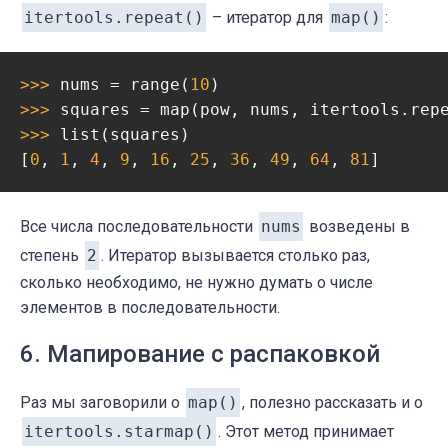
itertools.repeat()
– итератор для
map()
:
>>> 
nums = range(
10
>>> 
squares = map(pow, nums, itertools.rep
>>> 
list(squares)

[
0
, 
1
, 
4
, 
9
, 
16
, 
25
, 
36
, 
49
, 
64
, 
81
]
Все числа последовательности
nums
возведены в
степень
2
. Итератор вызывается столько раз,
сколько необходимо, не нужно думать о числе
элементов в последовательности.
6. Мапирование с распаковкой
Раз мы заговорили о
map()
, полезно рассказать и о
itertools.starmap()
. Этот метод принимает