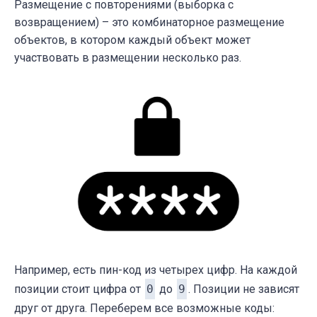
Размещение с повторениями (выборка с
(
'красный'
, 
'синий'
, 
'белый'
)

возвращением) – это комбинаторное размещение
(
'красный'
, 
'синий'
, 
'жёлтый'
)
объектов, в котором каждый объект может
участвовать в размещении несколько раз.
Например, есть пин-код из четырех цифр. На каждой
позиции стоит цифра от
0
до
9
. Позиции не зависят
друг от друга. Переберем все возможные коды: