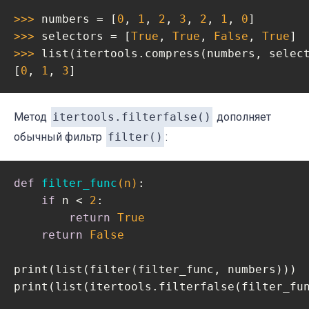
>>> 
numbers = [
0
, 
1
, 
2
, 
3
, 
2
, 
1
, 
0
>>> 
selectors = [
True
, 
True
, 
False
, 
True
>>> 
list(itertools.compress(numbers, select
[
0
, 
1
, 
3
]
Метод
itertools.filterfalse()
дополняет
обычный фильтр
filter()
:
def
filter_func
(n)
:
if
 n < 
2
:

return
True
return
False
print(list(filter(filter_func, numbers)))

print(list(itertools.filterfalse(filter_fu