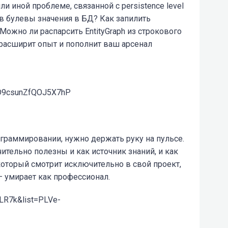
и иной проблеме, связанной с persistence level
 в булевы значения в БД? Как запилить
ожно ли распарсить EntityGraph из строкового
 расширит опыт и пополнит ваш арсенал
iD9csunZfQOJ5X7hP
ограммировании, нужно держать руку на пульсе.
ительно полезны и как источник знаний, и как
который смотрит исключительно в свой проект,
 умирает как профессионал.
LR7k&list=PLVe-