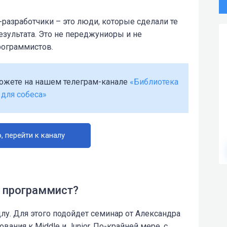
-разработчики – это люди, которые сделали те
езультата. Это не переджуниоры и не
рограммистов.
можете на нашем телеграм-канале
«Библиотека
 для собеса»
, перейти к каналу
e программист?
лу. Для этого подойдет семинар от Александра
ания к Middle и Junior. По-крайней мере, с