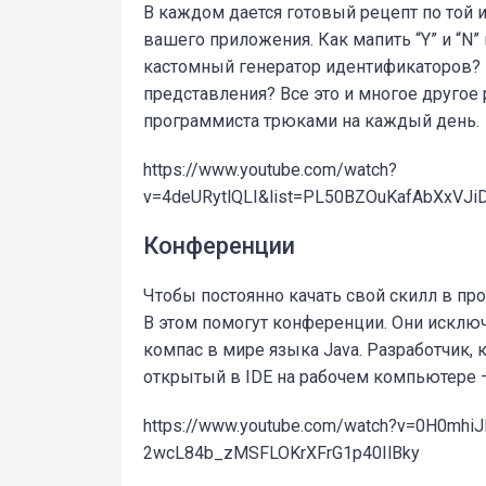
В каждом дается готовый рецепт по той ил
вашего приложения. Как мапить “Y” и “N”
кастомный генератор идентификаторов? М
представления? Все это и многое другое
программиста трюками на каждый день.
https://www.youtube.com/watch?
v=4deURytlQLI&list=PL50BZOuKafAbXxVJ
Конференции
Чтобы постоянно качать свой скилл в пр
В этом помогут конференции. Они исключ
компас в мире языка Java. Разработчик, 
открытый в IDE на рабочем компьютере –
https://www.youtube.com/watch?v=0H0mhiJ
2wcL84b_zMSFLOKrXFrG1p40IlBky