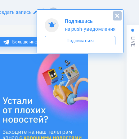
оздать запись
Подпишись
на push-уведомления
LIVE
Подписаться
Больше информации по Java тут