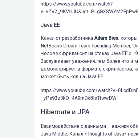
https://www.youtube.com/watch?
v=vZV2_9KVHJU&list=PLgGXSWYM2FpPw8
Java EE
Канал от разработчика
Adam Bien
, которы
NetBeans Dream Team Founding Member, Oracl
Человек фрилансит на стеках Java EE с 199
Заслуживает уважения, тем более что и м
демонстрирует в формате скринкастов, 
может быть код на Java EE.
https://www.youtube.com/watch?v=0LcdDin
_yPs93z3kO_4A9mDk8lsTtwwDW
Hibernate и JPA
Взаимодействие с данными – важная обла
Java Middle. Канал «Thoughts of Java» не