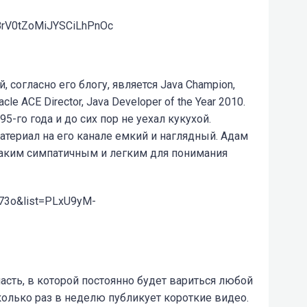
rV0tZoMiJYSCiLhPnOc
й, согласно его блогу, является Java Champion,
e ACE Director, Java Developer of the Year 2010.
5-го года и до сих пор не уехал кукухой.
атериал на его канале емкий и наглядный. Адам
каким симпатичным и легким для понимания
i73o&list=PLxU9yM-
сть, в которой постоянно будет вариться любой
сколько раз в неделю публикует короткие видео.