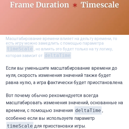
Масштабирование времени влияет на дельту времени, то
есть игру можно замедлить с помощью параметра
timeScale
, но влиять это будет только на ту логику,
deltaTime
которая зависит от
Если вы уменьшите масштабирование времени до
нуля, скорость изменения значений также будет
равна нулю, а игра фактически будет приостановлена.
Вот почему обычно рекомендуется всегда
масштабировать изменения значений, основанные на
времени, с помощью значения
deltaTime
,
особенно если вы используете параметр
timeScale
для приостановки игры.