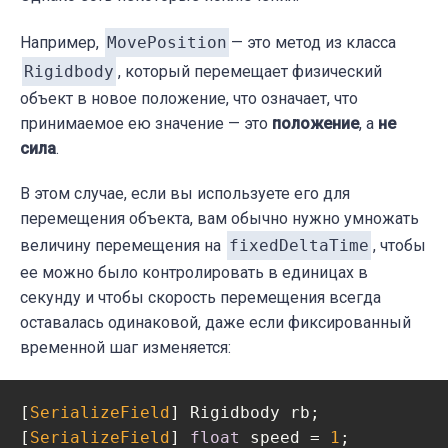
Например,
MovePosition
— это метод из класса
Rigidbody
, который перемещает физический
объект в новое положение, что означает, что
принимаемое ею значение — это
положение
, а
не
сила
.
В этом случае, если вы используете его для
перемещения объекта, вам обычно нужно умножать
величину перемещения на
fixedDeltaTime
, чтобы
ее можно было контролировать в единицах в
секунду и чтобы скорость перемещения всегда
оставалась одинаковой, даже если фиксированный
временной шаг изменяется:
[
SerializeField
] Rigidbody rb;

[
SerializeField
] 
float
 speed = 
1
;
