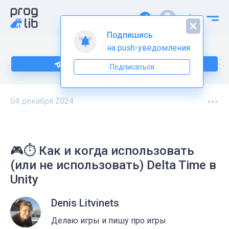
Подпишись
на push-уведомления
Больше информации по C# тут
Подписаться
04 декабря 2024
🎮⏱ Как и когда использовать
(или не использовать) Delta Time в
Unity
Denis Litvinets
Делаю игры и пишу про игры