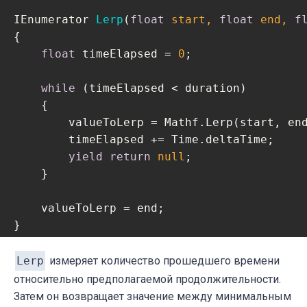
IEnumerator 
Lerp
(
float
 start, 
float
 end, 
f
{

float
 timeElapsed = 
0
;

while
 (timeElapsed < duration)

    {

        valueToLerp = Mathf.Lerp(start, end
        timeElapsed += Time.deltaTime;

yield
return
null
;

    }

    valueToLerp = end;

}
Lerp
измеряет количество прошедшего времени
относительно предполагаемой продолжительности.
Затем он возвращает значение между минимальным