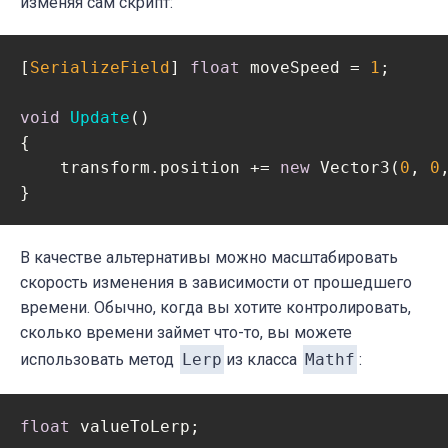
изменяя сам скрипт:
[
SerializeField
] 
float
 moveSpeed = 
1
;

void
Update
(
)
{

    transform.position += 
new
 Vector3(
0
, 
0
}
В качестве альтернативы можно масштабировать
скорость изменения в зависимости от прошедшего
времени. Обычно, когда вы хотите контролировать,
сколько времени займет что-то, вы можете
использовать метод
Lerp
из класса
Mathf
:
float
 valueToLerp;
