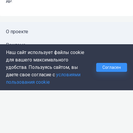
др.
О проекте
Реклама
Наш сайт использует файлы cookie
Публичная оферта
для вашего максимального
удобства. Пользуясь сайтом, вы
Согласен
Политика конфиденциальности
даете свое согласие с
условиями
пользования cookie
Контакты
Push-уведомления
Темная тема