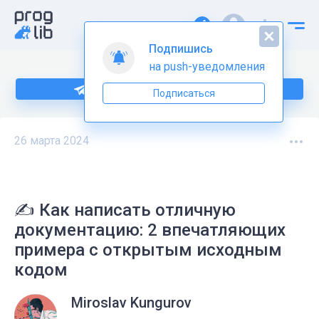
Подпишись
на push-уведомления
Подпишитесь на нас в Telegram
Подписаться
26 марта 2024
✍️ Как написать отличную
документацию: 2 впечатляющих
примера с открытым исходным
кодом
Miroslav Kungurov