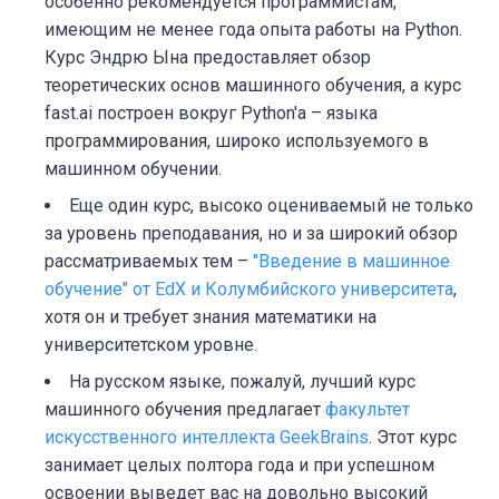
особенно рекомендуется программистам,
имеющим не менее года опыта работы на Python.
Курс Эндрю Ына предоставляет обзор
теоретических основ машинного обучения, а курс
fast.ai построен вокруг Python'а – языка
программирования, широко используемого в
машинном обучении.
Еще один курс, высоко оцениваемый не только
за уровень преподавания, но и за широкий обзор
рассматриваемых тем –
"Введение в машинное
обучение" от EdX и Колумбийского университета
,
хотя он и требует знания математики на
университетском уровне.
На русском языке, пожалуй, лучший курс
машинного обучения предлагает
факультет
искусственного интеллекта GeekBrains
. Этот курс
занимает целых полтора года и при успешном
освоении выведет вас на довольно высокий