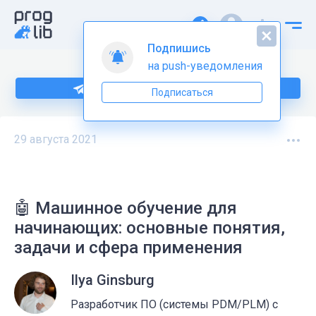
Подпишись
на push-уведомления
Подпишитесь на нас в Telegram
Подписаться
29 августа 2021
🤖 Машинное обучение для
начинающих: основные понятия,
задачи и сфера применения
Ilya Ginsburg
Разработчик ПО (системы PDM/PLM) с