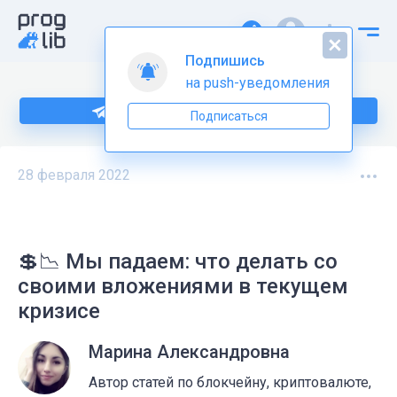
Подпишись
на push-уведомления
Подпишитесь на нас в Telegram
Подписаться
28 февраля 2022
💲📉 Мы падаем: что делать со
своими вложениями в текущем
кризисе
Марина Александровна
Автор статей по блокчейну, криптовалюте,