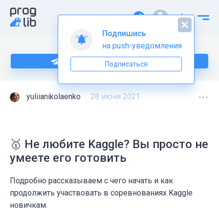
Подпишись
на push-уведомления
Подпишитесь на нас в Telegram
Подписаться
yuliianikolaenko
28 июня 2021
🥇 Не любите Kaggle? Вы просто не
умеете его готовить
Подробно рассказываем с чего начать и как
продолжить участвовать в соревнованиях Kaggle
новичкам.