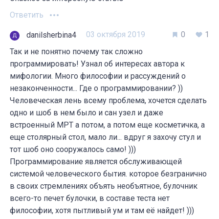
Ответить
03 октября 2019
0
1
danilsherbina4
Так и не понятно почему так сложно
программировать! Узнал об интересах автора к
мифологии. Много философии и рассуждений о
незаконченности... Где о программировании? ))
Человеческая лень всему проблема, хочется сделать
одно и шоб в нем было и сан узел и даже
встроенный МРТ а потом, а потом еще косметичка, а
еще столярный стол, мало ли... вдруг я захочу стул и
тот шоб оно сооружалось само! )))
Программирование является обслуживающей
системой человеческого бытия. которое безгранично
в своих стремлениях объять необъятное, булочник
всего-то печет булочки, в составе теста нет
философии, хотя пытливый ум и там её найдет! )))