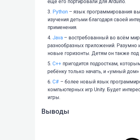
ещё его портировали для Arduino.
Python
– язык программирования выс
изучения детьми благодаря своей инте
применения.
Java
– востребованный во всём мире
разнообразных приложений. Разумно из
новые горизонты. Детям он также под 
C++
пригодится подросткам, которым
ребёнку только начать, и «умный дом» 
С#
– более новый язык программиро
компьютерных игр Unity. Будет интере
игры.
Выводы