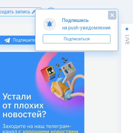
оздать запись
Подпишись
на push-уведомления
LIVE
Подписаться
Подпишитесь на нас в Telegram