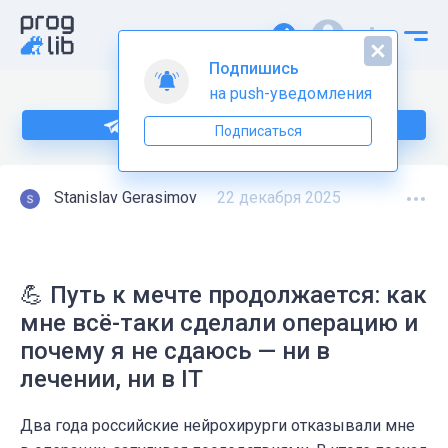
Подпишись
на push-уведомления
Подпишитесь на нас в Telegram
Подписаться
Stanislav Gerasimov
22 декабря 2025
💪 Путь к мечте продолжается: как
мне всё-таки сделали операцию и
почему я не сдаюсь — ни в
лечении, ни в IT
Два года российские нейрохирурги отказывали мне