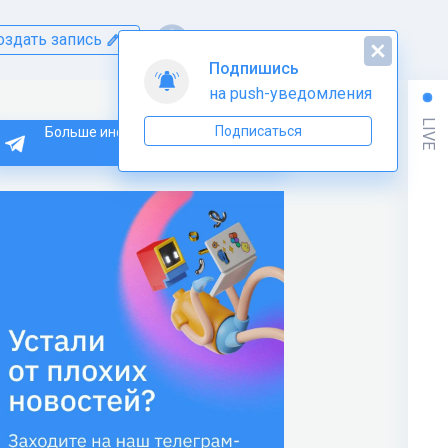
оздать запись
Подпишись
на push-уведомления
LIVE
Подписаться
Больше информации по Python
тут