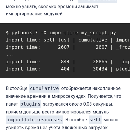
можно узнать, сколько времени занимает
импортирование модулей.
$ python3.7 -X importtime my_script.py

import time: self [us] | cumulative | impor
import time:      2607 |       2607 | _froz
...

import time:       844 |      28866 |   imp
import time:       404 |      30434 | plug
В столбце
cumulative
отображается накопленное
значение времени в микросекундах. Получается, что
пакет
plugins
загружался около 0.03 секунды,
причем дольше всего импортировался модуль
importlib.resourses
. В столбце
self
можно
увидеть время без учета вложенных загрузок.