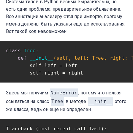
Система типов в Python весьма выразительна, но
есть одна проблема: предварительное объявление.
Все аннотации анализируются при импорте, поэтому
имена должны быть указаны еще до использования.
Вот такой код невозможен:
class
Tree
:
def
__init__
(self, left: Tree, right: 
        self.left = left

        self.right = right
Здесь мы получим
NameError
, потому что нельзя
ссылаться на класс
Tree
в методе
__init__
этого
же класса, ведь он еще не определен.
Traceback (most recent call last):
