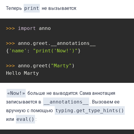
Теперь
print
не вызывается:
>>> 
import
 anno

>>> 
anno.greet.__annotations__

{
'name'
: 
"print('Now!')"
}

>>> 
anno.greet(
"Marty"
)

Hello Marty
«Now!»
больше не выводится. Сама аннотация
записывается в
__annotations__
. Вызовем ее
вручную с помощью
typing.get_type_hints()
или
eval()
: