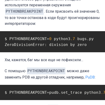
используется переменная окружения
PYTHONBREAKPOINT
. Если присвоить ей значение 0,
то все точки останова в коде будут проигнорированы
интерпретатором:
$ PYTHONBREAKPOINT=
0
 python3
.7
 bugs.py

ZeroDivisionError: division by zero
Хм, кажется, баг мы все еще не пофиксили…
С помощью
PYTHONBREAKPOINT
можно даже
заменить PDB на другой отладчик, например,
PuDB
:
$ PYTHONBREAKPOINT=pudb.set_trace python3
.