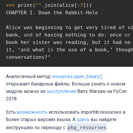
>>> 
print(
""
.join(alice[:
7
]))

CHAPTER I. Down the Rabbit-Hole

Alice was beginning to get very tired of si
bank, 
and
 of having nothing to do: once 
or
book her sister was reading, but it had no
it, ‘
and
 what 
is
 the use of a book,’ thoug
conversations?’
Аналогичный метод
resources.open_binary()
открывает бинарные файлы. Больше узнать о новом
модуле можно из
выступления
Barry Warsaw на PyCon
2018.
Есть
возможность
использовать importlib.resourses в
более старых версиях языка. А
здесь
вы найдете
инструкцию по переходу с
pkg_resourses
.