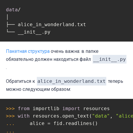
data
/
│

├── alice_in_wonderland.txt

└── __init__.py
Пакетная структура
очень важна: в папке
обязательно должен находиться файл
__init__.py
.
Обратиться к
alice_in_wonderland.txt
теперь
можно следующим образом:
>>> 
from
 importlib 
import
>>> 
with
 resources.open_text(
"data"
, 
"alic
... 
... 