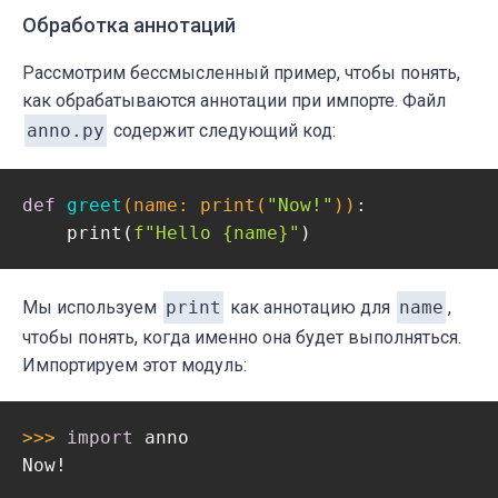
Обработка аннотаций
Рассмотрим бессмысленный пример, чтобы понять,
как обрабатываются аннотации при импорте. Файл
anno.py
содержит следующий код:
def
greet
(name: print
(
"Now!"
)
)
:
    print(
f"Hello 
{name}
"
)
Мы используем
print
как аннотацию для
name
,
чтобы понять, когда именно она будет выполняться.
Импортируем этот модуль:
>>> 
import
 anno

Now!
