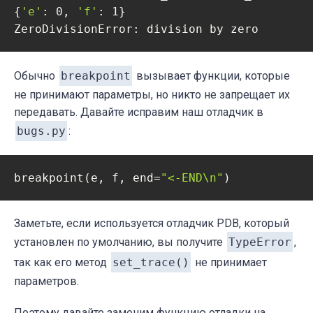
{
'e'
: 0, 
'f'
: 1}

ZeroDivisionError: division by zero
Обычно
breakpoint
вызывает функции, которые
не принимают параметры, но никто не запрещает их
передавать. Давайте исправим наш отладчик в
bugs.py
:
breakpoint(e, f, end=
"<-END\n"
)
Заметьте, если используется отладчик PDB, который
установлен по умолчанию, вы получите
TypeError
,
так как его метод
set_trace()
не принимает
параметров.
Поэтому давайте заменим функцию отладки на