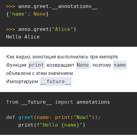
>>> 
anno.greet.__annotations__

{
'name'
: 
None
}

>>> 
anno.greet(
"Alice"
)

Hello Alice
Как видно, аннотация выполнилась при импорте.
Функция
print
возвращает
None
, поэтому
name
объявлена с этим значением.
Импортируем
__future__
:
from
 __future__ 
import
 annotations

def
greet
(name: print
(
"Now!"
)
)
:
    print(
f"Hello 
{name}
"
)