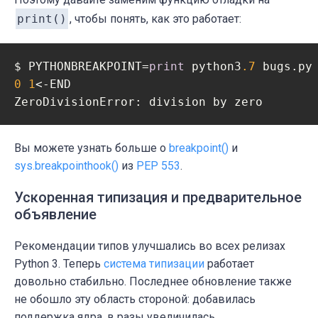
print()
, чтобы понять, как это работает:
$ PYTHONBREAKPOINT=
print
 python3
.7
0
1
<-END

ZeroDivisionError: division by zero
Вы можете узнать больше о
breakpoint()
и
sys.breakpointhook()
из
PEP 553
.
Ускоренная типизация и предварительное
объявление
Рекомендации типов улучшались во всех релизах
Python 3. Теперь
система типизации
работает
довольно стабильно. Последнее обновление также
не обошло эту область стороной: добавилась
поддержка ядра, в разы увеличилась