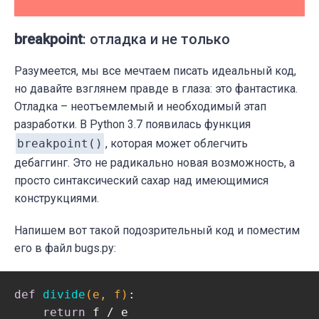
breakpoint
: отладка и не только
Разумеется, мы все мечтаем писать идеальный код,
но давайте взглянем правде в глаза: это фантастика.
Отладка – неотъемлемый и необходимый этап
разработки. В Python 3.7 появилась функция
breakpoint()
, которая может облегчить
дебаггинг. Это не радикально новая возможность, а
просто синтаксический сахар над имеющимися
конструкциями.
Напишем вот такой подозрительный код и поместим
его в файл bugs.py:
def
divide
(e, f)
:
return
 f / e
