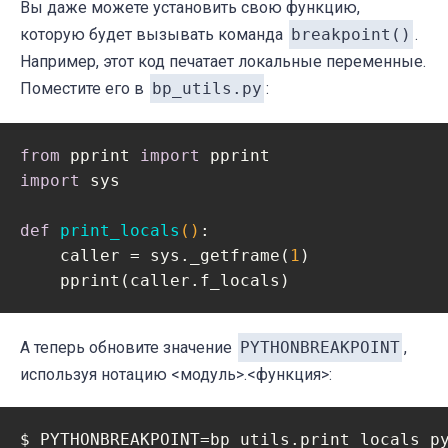
Вы даже можете установить свою функцию,
которую будет вызывать команда
breakpoint()
.
Например, этот код печатает локальные переменные.
Поместите его в
bp_utils.py
:
from
 pprint 
import
import
 sys

def
print_locals
()
:
    caller = sys._getframe(
1
)  

    pprint(caller.f_locals)
А теперь обновите значение
PYTHONBREAKPOINT
,
используя нотацию <модуль>.<функция>:
$ PYTHONBREAKPOINT=bp_utils.print_locals py