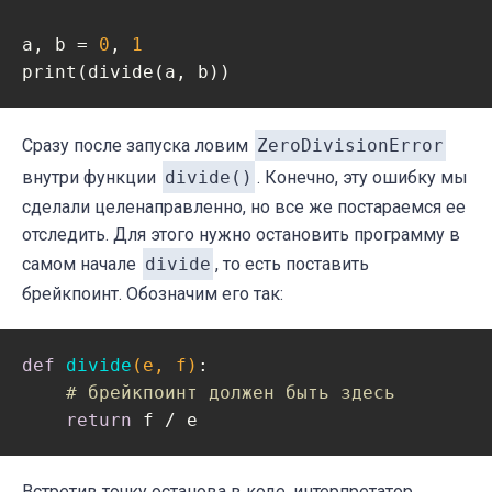
a, b = 
0
, 
1
print(divide(a, b))
Сразу после запуска ловим
ZeroDivisionError
внутри функции
divide()
. Конечно, эту ошибку мы
сделали целенаправленно, но все же постараемся ее
отследить. Для этого нужно остановить программу в
самом начале
divide
, то есть поставить
брейкпоинт. Обозначим его так:
def
divide
(e, f)
:
# брейкпоинт должен быть здесь
return
 f / e
Встретив точку останова в коде, интерпретатор