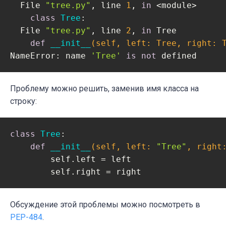
  File 
"tree.py"
, line 
1
, 
in
 <module>

class
Tree
:
  File 
"tree.py"
, line 
2
, 
in
 Tree

def
__init__
(self, left: Tree, right: 
NameError: name 
'Tree'
is
not
 defined
Проблему можно решить, заменив имя класса на
строку:
class
Tree
:
def
__init__
(self, left: 
"Tree"
, right
        self.left = left

        self.right = right
Обсуждение этой проблемы можно посмотреть в
PEP-484
.