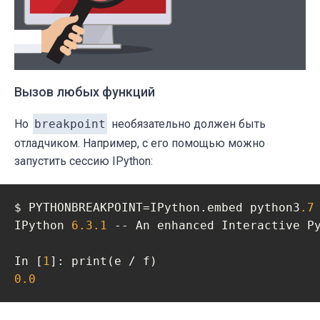
Вызов любых функций
Но
breakpoint
необязательно должен быть
отладчиком. Например, с его помощью можно
запустить сессию IPython:
$ PYTHONBREAKPOINT=IPython.embed python3
.7
IPython 
6.3
.1
 -- An enhanced Interactive P
In [
1
0.0