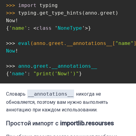
>>> 
import
>>> 
typing.get_type_hints(anno.greet)

Now!

{
'name'
: <
class
 '
NoneType
'>}

>>> 
eval
(anno.greet.__annotations__[
"name"
Now
!

>>> 
anno
.
greet
.
__annotations__
{'
name
':
"print('Now!')"
}
Словарь
__annotations__
никогда не
обновляется, поэтому вам нужно выполнять
аннотацию при каждом использовании.
Простой импорт с
importlib.resourses