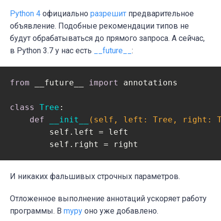
Python 4
официально
разрешит
предварительное
объявление. Подобные рекомендации типов не
будут обрабатываться до прямого запроса. А сейчас,
в Python 3.7 у нас есть
__future__
:
from
 __future__ 
import
 annotations

class
Tree
:
def
__init__
(self, left: Tree, right: 
        self.left = left

        self.right = right
И никаких фальшивых строчных параметров.
Отложенное выполнение аннотаций ускоряет работу
программы. В
mypy
оно уже добавлено.