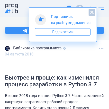
Подпишись
на push-уведомления
Больше информации по Python тут
Подписаться
Библиотека программиста
04 августа 2018
Быстрее и проще: как изменился
процесс разработки в Python 3.7
В июне 2018 года вышел Python 3.7. Часть изменений
напрямую затрагивает рабочий процесс
программиста. Кодить стало проще? Делимся