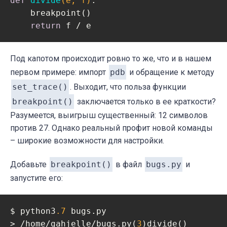
def
divide
(e, f)
:
    breakpoint()

return
 f / e
Под капотом происходит ровно то же, что и в нашем
первом примере: импорт
pdb
и обращение к методу
set_trace()
. Выходит, что польза функции
breakpoint()
заключается только в ее краткости?
Разумеется, выигрыш существенный: 12 символов
против 27. Однако реальный профит новой команды
– широкие возможности для настройки.
Добавьте
breakpoint()
в файл
bugs.py
и
запустите его:
$ python3
.7
 bugs.py 

> /home/gahjelle/bugs.py(
3
)divide()
