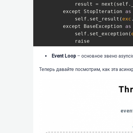
result = next(self._
        except StopIteration 
as
            self.set
_result(
exc
        except BaseException 
as
            self.set
_exception(
            raise

else
:
            ...

Event Loop
– основное звено asyncio
self.
_loop
.
call
_soo
Теперь давайте посмотрим, как эта асинх