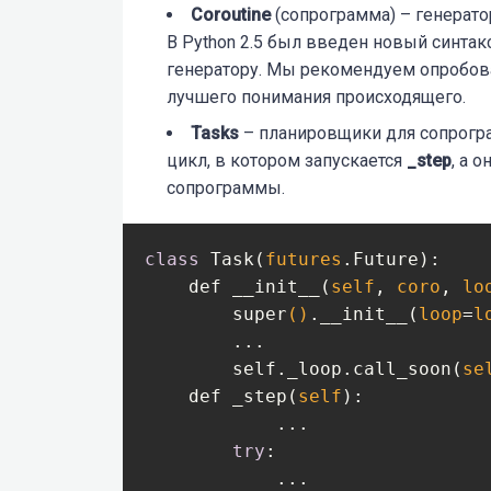
Coroutine
(сопрограмма) – генератор
В Python 2.5 был введен новый синтак
генератору. Мы рекомендуем опробо
лучшего понимания происходящего.
Tasks
– планировщики для сопрогра
цикл, в котором запускается
_step
, а 
сопрограммы.
class
Task(
futures
.Future)
:  

    def 
__init__(
self
, 
coro
, 
lo
        super
()
.
__init__(
loop
=
l
        ...

self.
_loop
.
call
_soon(
se
    def 
_step(
self
)
:
            ...

try
:
            ...
