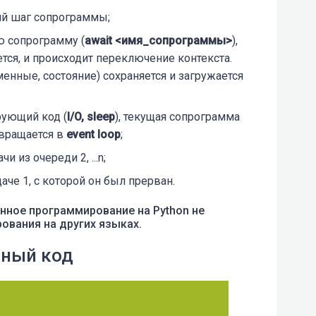
й шаг сопрограммы;
ю сопрограмму (
await <имя_сопрограммы>
),
тся, и происходит переключение контекста.
нные, состояние) сохраняется и загружается
рующий код (
I/O, sleep
), текущая сопрограмма
звращается в
event loop
;
 из очереди 2, ...n;
аче 1, с которой он был прерван.
нное программирование на Python не
ования на других языках.
нный код