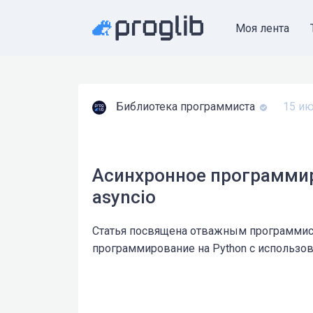
Моя лента
Библиотека программиста
15 ию
Асинхронное программир
asyncio
Статья посвящена отважным программис
программирование на Python с использов