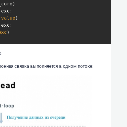
coro)

 exc:

.
value
)
 exc:

exc
)
.
n(
self
.
_step
)
ронная связка выполняется в одном потоке: