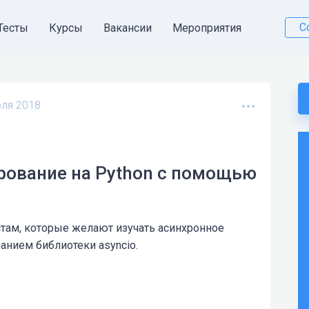
С
Тесты
Курсы
Вакансии
Мероприятия
ля 2018
ование на Python с помощью
там, которые желают изучать асинхронное
анием библиотеки asyncio.