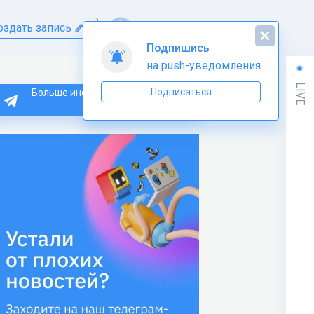
оздать запись
Подпишись
на push-уведомления
LIVE
Подписаться
Больше информации по Python
тут