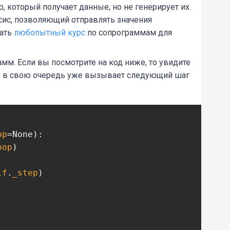
, который получает данные, но не генерирует их.
сис, позволяющий отправлять значения
вать
любопытный курс
по сопрограммам для
мм. Если вы посмотрите на код ниже, то увидите
он в свою очередь уже вызывает следующий шаг
op
=None)
:

oop
)
lf
.
_step
)