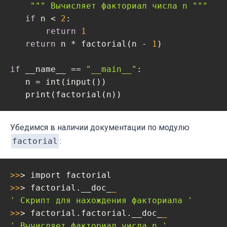
""" Вычисляет факториал числа n """
if
 n < 
2
:

return
1
return
 n * factorial(n - 
1
)

if
 __name__ == 
"__main__"
:

   n = int(input())

   print(factorial(n))
Убедимся в наличии документации по модулю
factorial
:
>>
>>
> factorial.__doc_
_
' Скрипт для нахождения факториала '
>>
> factorial.factorial.__doc_
_
' Вычисляет факториал числа n '