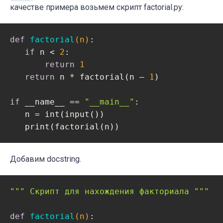
качестве примера возьмем скрипт factorial.py:
def
factorial
(n)
:
if
 n < 
2
:

return
1
return
 n * factorial(n — 
1
)

if
 __name__ == 
"__main__"
:

   n = int(input())

   print(factorial(n))
Добавим docstring.
""" Скрипт для нахождения факториала """
def
factorial
(n)
: