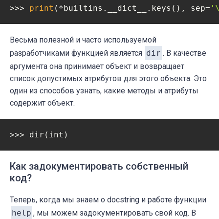
>>> 
print
(*builtins.__dict__.keys(), sep=
'
Весьма полезной и часто используемой
разработчиками функцией является
dir
. В качестве
аргумента она принимает объект и возвращает
список допустимых атрибутов для этого объекта. Это
один из способов узнать, какие методы и атрибуты
содержит объект.
>>> dir(int)
Как задокументировать собственный
код?
Теперь, когда мы знаем о docstring и работе функции
help
, мы можем задокументировать свой код. В