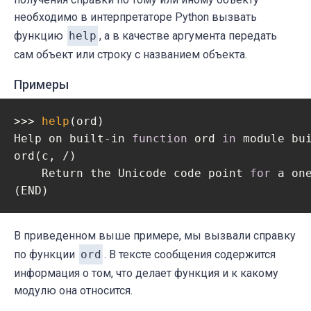
необходимо в интерпретаторе Python вызвать
функцию
help
, а в качестве аргумента передать
сам объект или строку с названием объекта.
Примеры
>>> 
help
(ord)

Help on built-in 
function
 ord 
in
 module bui
ord(c, /)

    Return the Unicode code point 
for
 a one
(END)
В приведенном выше примере, мы вызвали справку
по функции
ord
. В тексте сообщения содержится
информация о том, что делает функция и к какому
модулю она относится.