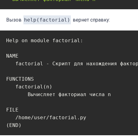
Вызов
help(factorial)
вернет справку:
Help on module factorial:

NAME

   factorial - Скрипт для нахождения фактор
FUNCTIONS

   factorial(n)

       Вычисляет факториал числа n

FILE

   /home/user/factorial.py

(END)