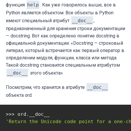
функция
help
. Как уже говорилось выше, все в
Python является объектом. Все объекты в Python
имеют специальный атрибут
__doc__
,
предназначенный для хранения строки документации
— docstring. Вот как определено понятие docstring в
официальной документации: «Docstring — строковый
литерал, который встречается как первый оператор в
определении модуля, функции, класса или метода.
Такой docstring становится специальным атрибутом
__doc__
этого объекта».
Посмотрим, что хранится в атрибуте
__doc__
объекта ord.
'Return the Unicode code point for a one-c