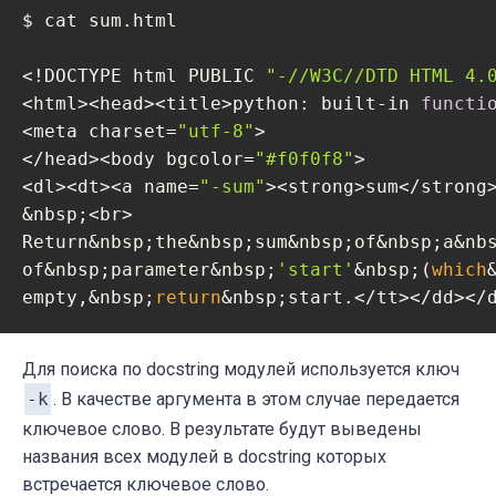
$ cat sum.html

<!DOCTYPE html PUBLIC 
"-//W3C//DTD HTML 4.
<html><head><title>python: built-in 
functi
<meta charset=
"utf-8"
>

</head><body bgcolor=
"#f0f0f8"
>

<dl><dt><a name=
"-sum"
><strong>sum</strong>
&nbsp;<br>

Return&nbsp;the&nbsp;sum&nbsp;of&nbsp;a&nbs
of&nbsp;parameter&nbsp;
'start'
&nbsp;(
which
empty,&nbsp;
return
Для поиска по docstring модулей используется ключ
-k
. В качестве аргумента в этом случае передается
ключевое слово. В результате будут выведены
названия всех модулей в docstring которых
встречается ключевое слово.