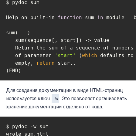
$ pydoc sum

Help on built-in 
function
 sum 
in
 module __b
sum(...)

   sum(sequence[, start]) -> value

   Return the sum of a sequence of numbers 
   of parameter 
'start'
 (
which
 defaults to 
   empty, 
return
 start.

(END)
Для создания документации в виде HTML-страниц
используется ключ
-w
. Это позволяет организовать
хранение документации отдельно от кода.
$ pydoc -w sum

wrote sum.html
