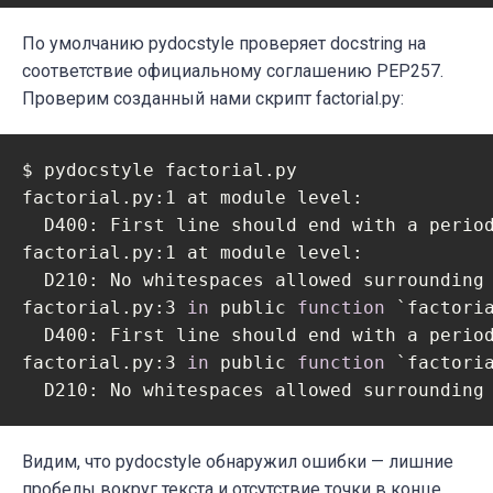
По умолчанию pydocstyle проверяет docstring на
соответствие официальному соглашению PEP257.
Проверим созданный нами скрипт factorial.py:
$ pydocstyle factorial.py

factorial.py:1 at module level:

  D400: First line should end with a perio
factorial.py:1 at module level:

  D210: No whitespaces allowed surrounding 
factorial.py:3 
in
 public 
function
 `factoria
  D400: First line should end with a perio
factorial.py:3 
in
 public 
function
 `factoria
  D210: No whitespaces allowed surrounding
Видим, что pydocstyle обнаружил ошибки — лишние
пробелы вокруг текста и отсутствие точки в конце