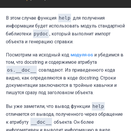
В этом случае функция
help
для получения
информации будет использовать модуль стандартной
библиотеки
pydoc
, который выполнит импорт
объекта и генерацию справки.
Посмотрим на исходный код
модуля os
и убедимся в
том, что docstring и содержимое атрибута
os.__doc__
совпадают. Из приведенного кода
видно, как определяются в коде docstring. Строки
документации заключаются в тройные кавычки и
пишутся сразу под заголовком объекта.
Вы уже заметили, что вывод функции
help
отличается от вывода, полученного через обращение
к атрибуту
__doc__
объекта. Он более
информативен и выводит информацию в виде