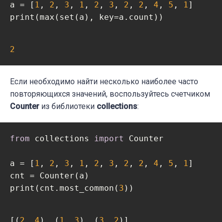
a = [
1
, 
2
, 
3
, 
1
, 
2
, 
3
, 
2
, 
2
, 
4
, 
5
, 
1
]

print(max(set(a), key=a.count))
2
Если необходимо найти несколько наиболее часто
повторяющихся значений, воспользуйтесь счетчиком
Counter
из библиотеки
collections
:
from
 collections 
import
 Counter

a = [
1
, 
2
, 
3
, 
1
, 
2
, 
3
, 
2
, 
2
, 
4
, 
5
, 
1
]

cnt = Counter(a)

print(cnt.most_common(
3
))
[(
2
, 
4
), (
1
, 
3
), (
3
, 
2
)]