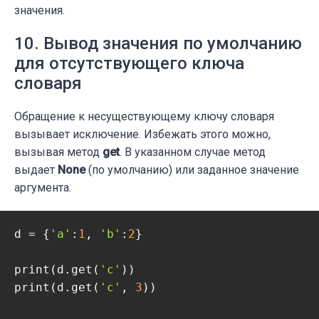
значения.
10. Вывод значения по умолчанию
для отсутствующего ключа
словаря
Обращение к несуществующему ключу словаря
вызывает исключение. Избежать этого можно,
вызывая метод
get
. В указанном случае метод
выдает
None
(по умолчанию) или заданное значение
аргумента.
d = {
'a'
:
1
, 
'b'
:
2
}

print(d.get(
'c'
))

print(d.get(
'c'
, 
3
))