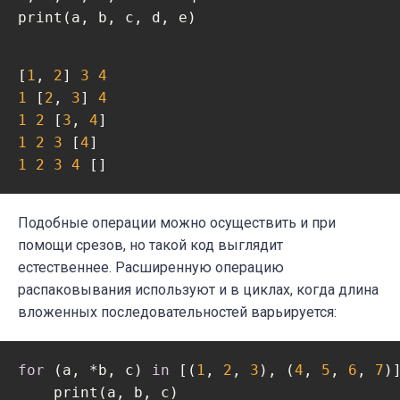
print(a, b, c, d, e)
[
1
, 
2
] 
3
4
1
 [
2
, 
3
] 
4
1
2
 [
3
, 
4
1
2
3
 [
4
1
2
3
4
 []
Подобные операции можно осуществить и при
помощи срезов, но такой код выглядит
естественнее. Расширенную операцию
распаковывания используют и в циклах, когда длина
вложенных последовательностей варьируется:
for
 (a, *b, c) 
in
 [(
1
, 
2
, 
3
), (
4
, 
5
, 
6
, 
7
)]
    print(a, b, c)