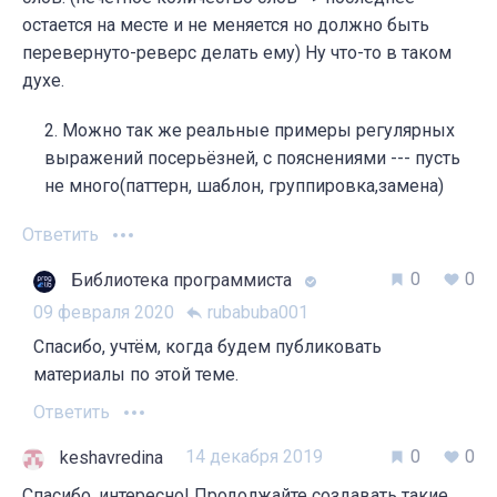
остается на месте и не меняется но должно быть
перевернуто-реверс делать ему) Ну что-то в таком
духе.
Можно так же реальные примеры регулярных
выражений посерьёзней, с пояснениями --- пусть
не много(паттерн, шаблон, группировка,замена)
Ответить
0
0
Библиотека программиста
09 февраля 2020
rubabuba001
Спасибо, учтём, когда будем публиковать
материалы по этой теме.
Ответить
14 декабря 2019
0
0
keshavredina
Спасибо, интересно! Продолжайте создавать такие