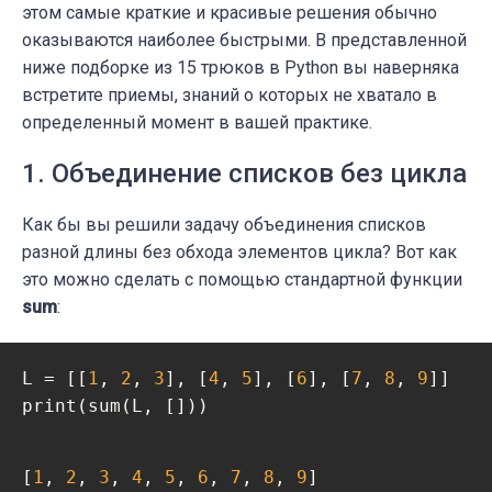
этом самые краткие и красивые решения обычно
оказываются наиболее быстрыми. В представленной
ниже подборке из 15 трюков в Python вы наверняка
встретите приемы, знаний о которых не хватало в
определенный момент в вашей практике.
1. Объединение списков без цикла
Как бы вы решили задачу объединения списков
разной длины без обхода элементов цикла? Вот как
это можно сделать с помощью стандартной функции
sum
:
L = [[
1
, 
2
, 
3
], [
4
, 
5
], [
6
], [
7
, 
8
, 
9
]]

print(sum(L, []))
[
1
, 
2
, 
3
, 
4
, 
5
, 
6
, 
7
, 
8
, 
9
]