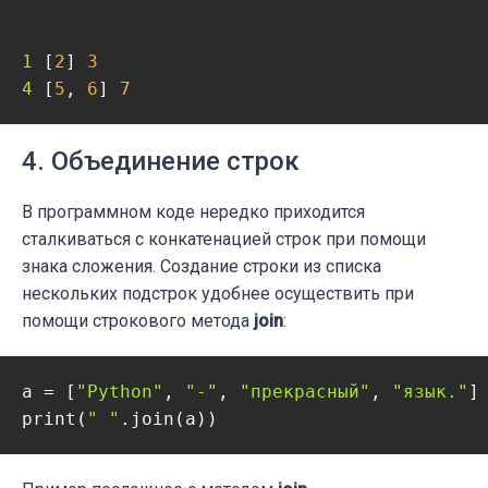
1 
[
2
] 
3
4 
[
5
, 
6
] 
7
4. Объединение строк
В программном коде нередко приходится
сталкиваться с конкатенацией строк при помощи
знака сложения. Создание строки из списка
нескольких подстрок удобнее осуществить при
помощи строкового метода
join
:
a = [
"Python"
, 
"-"
, 
"прекрасный"
, 
"язык."
]

print(
" "
.join(a))