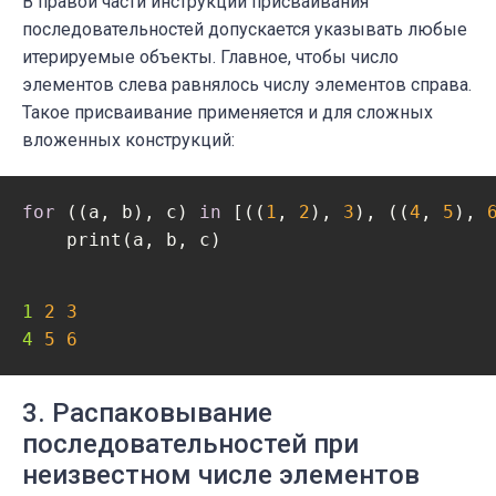
В правой части инструкции присваивания
последовательностей допускается указывать любые
итерируемые объекты. Главное, чтобы число
элементов слева равнялось числу элементов справа.
Такое присваивание применяется и для сложных
вложенных конструкций:
for
 ((a, b), c) 
in
 [((
1
, 
2
), 
3
), ((
4
, 
5
), 
    print(a, b, c)
1 
2
3
4 
5
6
3. Распаковывание
последовательностей при
неизвестном числе элементов