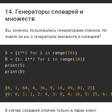
14. Генераторы словарей и
множеств
Вы, конечно, пользовались генераторами списков. Но
знаете ли вы о генераторах множеств и словарей?
S = {i**
2
for
 i 
in
 range(
10
)}

D = {i: i**
2
for
 i 
in
 range(
10
)}

print(S)

{
0
, 
1
, 
64
, 
4
, 
36
, 
9
, 
16
, 
49
, 
81
, 
25
}

{
0
: 
0
, 
1
: 
1
, 
2
: 
4
, 
3
: 
9
, 
4
: 
16
, 
5
: 
25
, 
6
: 
В случае словарей отличие только в парах ключ-