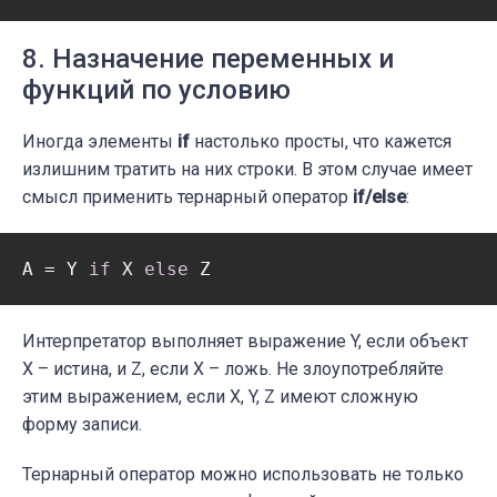
8. Назначение переменных и
функций по условию
Иногда элементы
if
настолько просты, что кажется
излишним тратить на них строки. В этом случае имеет
смысл применить тернарный оператор
if/else
:
A = Y 
if
 X 
else
 Z
Интерпретатор выполняет выражение Y, если объект
X – истина, и Z, если X – ложь. Не злоупотребляйте
этим выражением, если X, Y, Z имеют сложную
форму записи.
Тернарный оператор
можно использовать не только