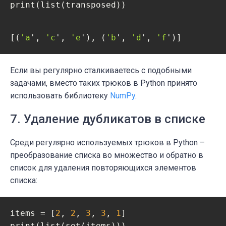
print(list(transposed))
[(
'a
', 
'c
', 
'e
'), (
'b
', 
'd
', 
'f
')]
Если вы регулярно сталкиваетесь с подобными
задачами, вместо таких трюков в Python принято
использовать библиотеку
NumPy
.
7. Удаление дубликатов в списке
Среди регулярно используемых трюков в Python –
преобразование списка во множество и обратно в
список для удаления повторяющихся элементов
списка:
items = [
2
, 
2
, 
3
, 
3
, 
1
]

print(list(set(items)))