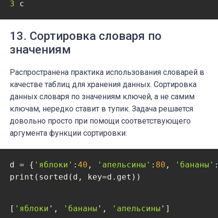
3 
c
13. Сортировка словаря по
значениям
Распространена практика использования словарей в
качестве таблиц для хранения данных. Сортировка
данных словаря по значениям ключей, а не самим
ключам, нередко ставит в тупик. Задача решается
довольно просто при помощи соответствующего
аргумента функции сортировки:
d = {
'яблоки'
:
40
, 
'апельсины'
:
80
, 
'бананы'
print(sorted(d, key=d.get))
[
'яблоки
', 
'бананы
', 
'апельсины
']