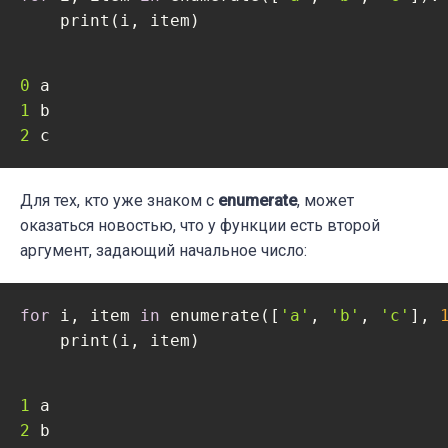
    print(i, item)
0 
1 
2 
c
Для тех, кто уже знаком с
enumerate
, может
оказаться новостью, что у функции есть второй
аргумент, задающий начальное число:
for
 i, item 
in
 enumerate([
'a'
, 
'b'
, 
'c'
], 
    print(i, item)
1 
2 