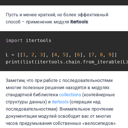
Пусть и менее краткий, но более эффективный
способ – применение модуля
itertools
:
import
 itertools

L = [[
1
, 
2
, 
3
], [
4
, 
5
], [
6
], [
7
, 
8
, 
9
]]

print(list(itertools.chain.from_iterable(L
Заметим, что при работе с последовательностями
многие полезные решения находятся в модулях
стандартной библиотеки
collections
(контейнерные
структуры данных) и
itertools
(операции над
последовательностями). Внимательное прочтение
документации модулей освободит вас от многих
часов придумывания собственных «велосипедов».