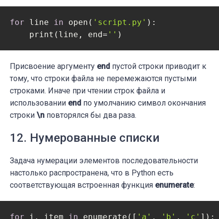
for
 line 
in
 open(
'script.py'
):

    print(line, end=
''
Присвоение аргументу
end
пустой строки приводит к
тому, что строки файла не перемежаются пустыми
строками. Иначе при чтении строк файла и
использовании
end
по умолчанию символ окончания
строки
\n
повторялся бы два раза.
12. Нумерованные списки
Задача нумерации элементов последовательности
настолько распространена, что в Python есть
соответствующая встроенная функция
enumerate
:
for
 i, item 
in
 enumerate([
'a'
, 
'b'
, 
'c'
]):
