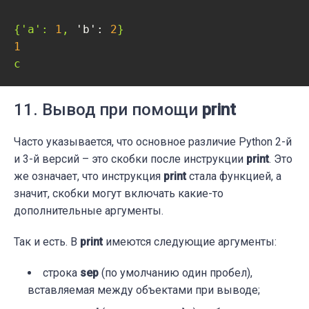
{'a':
1
,
'b':
2
}
1
c
11. Вывод при помощи
print
Часто указывается, что основное различие Python 2-й
и 3-й версий – это скобки после инструкции
print
. Это
же означает, что инструкция
print
стала функцией, а
значит, скобки могут включать какие-то
дополнительные аргументы.
Так и есть. В
print
имеются следующие аргументы:
строка
sep
(по умолчанию один пробел),
вставляемая между объектами при выводе;