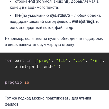
строка
end
(по умолчанию
\n
), добавляемая в
конец выводимого текста;
file
(по умолчанию
sys.stdout
) – любой объект,
поддерживающий метод файлов
write(string)
, то
есть стандартный поток, файл и др.
Например, если нам не нужно объединять подстроки,
а лишь напечатать суммарную строку:
for
 part 
in
 [
"prog"
, 
"lib"
, 
".io"
, 
"\n"
]:

    print(part, end=
''
)
proglib
.io
Тот же подход можно практиковать для чтения
файлов: