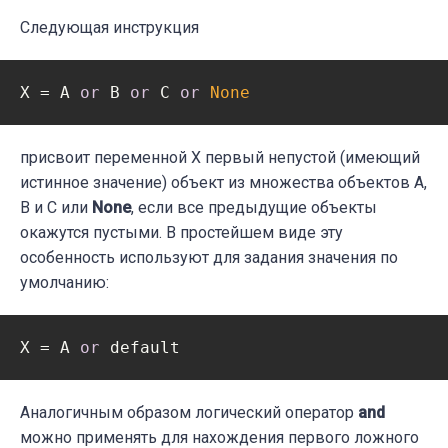
Следующая инструкция
X = A 
or
 B 
or
 C 
or
None
присвоит переменной X первый непустой (имеющий
истинное значение) объект из множества объектов A,
B и С или
None
, если все предыдущие объекты
окажутся пустыми. В простейшем виде эту
особенность используют для задания значения по
умолчанию:
X = A 
or
 default
Аналогичным образом логический оператор
and
можно применять для нахождения первого ложного