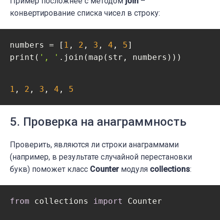
Пример посложнее с методом
join
–
конвертирование списка чисел в строку:
numbers = [
1
, 
2
, 
3
, 
4
, 
5
]

print(
', '
.join(map(str, numbers)))
1
, 
2
, 
3
, 
4
, 
5
5. Проверка на анаграммность
Проверить, являются ли строки анаграммами
(например, в результате случайной перестановки
букв) поможет класс
Counter
модуля
collections
:
from
 collections 
import
 Counter
