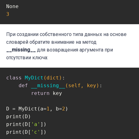
3
При создании собственного типа данных на основе
словарей обратите внимание на метод
__missing__
для возвращения аргумента при
отсутствии ключа:
class
MyDict
(dict)
:
def
__missing__
(self, key)
:
return
 key

D = MyDict(a=
1
, b=
2
)

print(D)

print(D[
'a'
])

print(D[
'c'
])