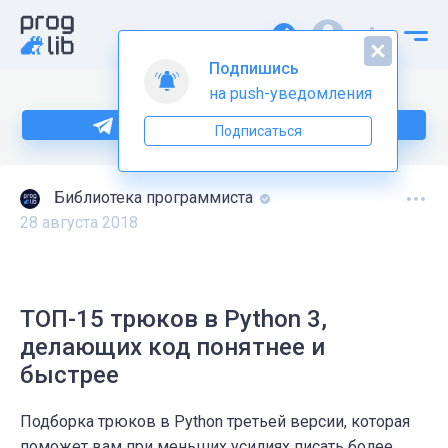
Подпишись
на push-уведомления
Больше информации по Python тут
Подписаться
Библиотека программиста
28 августа 2018
ТОП-15 трюков в Python 3,
делающих код понятнее и
быстрее
Подборка трюков в Python третьей версии, которая
поможет вам при меньших усилиях писать более