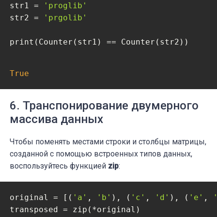
str1 = 
'proglib'
str2 = 
'prgolib'
print(Counter(str1) == Counter(str2))
True
6. Транспонирование двумерного
массива данных
Чтобы поменять местами строки и столбцы матрицы,
созданной с помощью встроенных типов данных,
воспользуйтесь функцией
zip
:
original = [(
'a'
, 
'b'
), (
'c'
, 
'd'
), (
'e'
, 
transposed = zip(*original)
