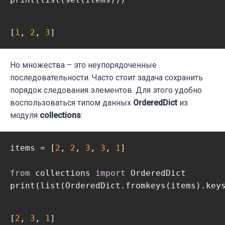
[
1
, 
2
, 
3
]
Но множества – это неупорядоченные
последовательности. Часто стоит задача сохранить
порядок следования элементов. Для этого удобно
воспользоваться типом данных
OrderedDict
из
модуля
collections
:
items = [
2
, 
2
, 
3
, 
3
, 
1
]

from
 collections 
import
 OrderedDict

print(list(OrderedDict.fromkeys(items).key
[
2
, 
3
, 
1
]