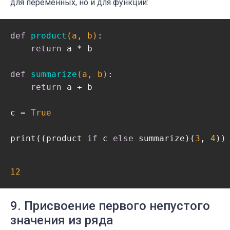
для переменных, но и для функций:
def
product
(a, b)
:
return
 a * b

def
summarize
(a, b)
:
return
 a + b

c = 
True
print((product 
if
 c 
else
 summarize)(
3
, 
4
))
12
9. Присвоение первого непустого
значения из ряда