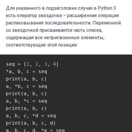
Для указанного в подзаголовке случая в Python 3
есть оператор звездочки – расширенная операция
распаковывания последовательности. Переменной
со звездочкой присваивается часть списка,
содержащая все неприсвоенные элементы,
соответствующие этой позиции:
seq = [
1
, 
2
, 
3
, 
4
]

*a, b, c = seq

print(a, b, c)

a, *b, c = seq

print(a, b, c)

a, b, *c = seq

print(a, b, c)

a, b, c, *d = seq

print(a, b, c, d)

a, b, c, d, *e = seq
