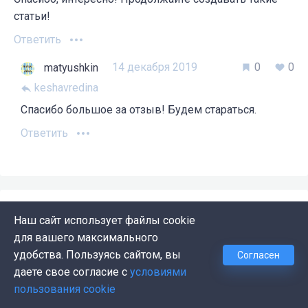
статьи!
Ответить
14 декабря 2019
0
0
matyushkin
keshavredina
Спасибо большое за отзыв! Будем стараться.
Ответить
ЛУЧШИЕ СТАТЬИ ПО ТЕМЕ
Наш сайт использует файлы cookie
ООП на Python: концепции,
для вашего максимального
принципы и примеры реализации
удобства. Пользуясь сайтом, вы
Согласен
даете свое согласие с
условиями
Программирование на Python допускает различные
пользования cookie
методологии, но в его основе лежит объектный