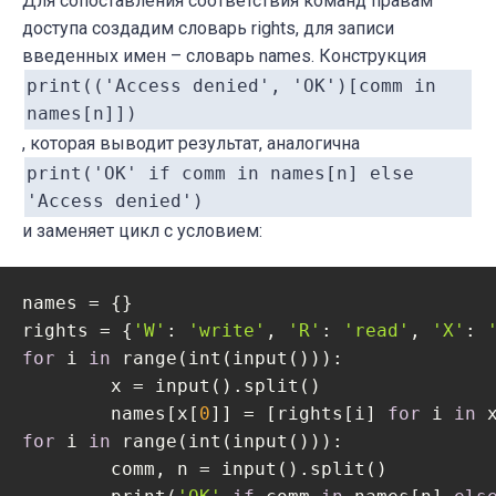
Для сопоставления соответствия команд правам
доступа создадим словарь rights, для записи
введенных имен – словарь names. Конструкция
print(('Access denied', 'OK')[comm in
names[n]])
, которая выводит результат, аналогична
print('OK' if comm in names[n] else
'Access denied')
и заменяет цикл с условием:
names = {}

rights = {
'W'
: 
'write'
, 
'R'
: 
'read'
, 
'X'
: 
for
 i 
in
 range(int(input())):

	x = input().split()

	names[x[
0
]] = [rights[i] 
for
 i 
in
 
for
 i 
in
 range(int(input())):

	comm, n = input().split()
