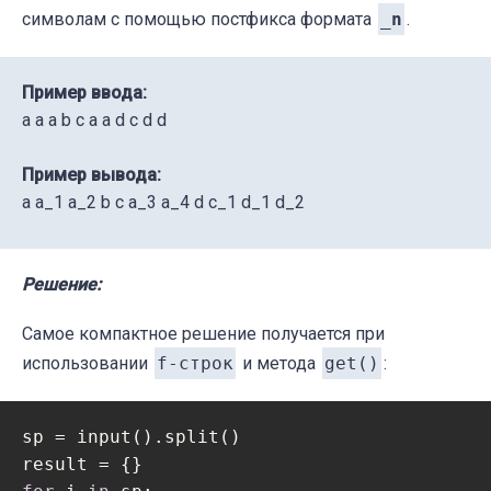
символам с помощью постфикса формата
_n
.
Пример ввода:
a a a b c a a d c d d
Пример вывода:
a a_1 a_2 b c a_3 a_4 d c_1 d_1 d_2
Решение:
Самое компактное решение получается при
использовании
f-строк
и метода
get()
:
sp = input().split()
