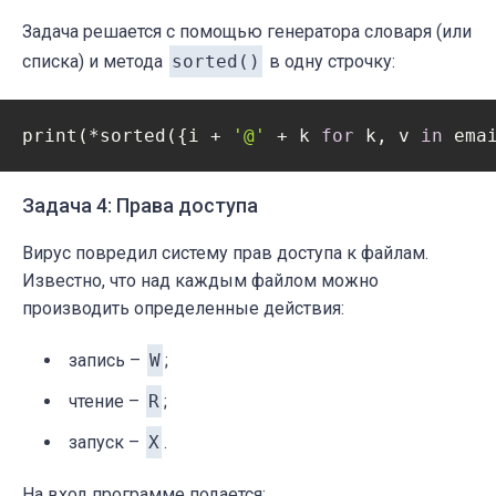
Задача решается с помощью генератора словаря (или
списка) и метода
sorted()
в одну строчку:
print(*sorted({i + 
'@'
 + k 
for
 k, v 
in
 ema
Задача 4: Права доступа
Вирус повредил систему прав доступа к файлам.
Известно, что над каждым файлом можно
производить определенные действия:
запись –
W
;
чтение –
R
;
запуск –
X
.
На вход программе подается: