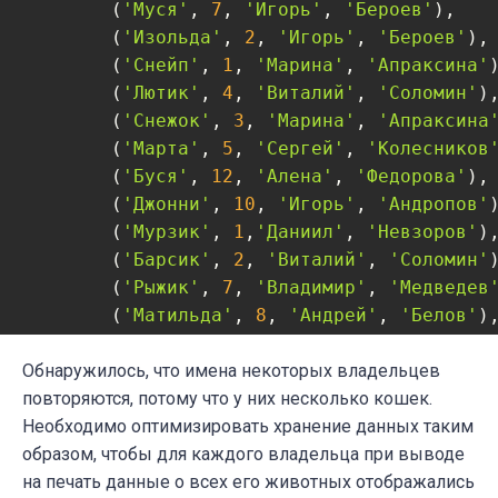
    	(
'Муся'
, 
7
, 
'Игорь'
, 
'Бероев'
),

    	(
'Изольда'
, 
2
, 
'Игорь'
, 
'Бероев'
),

    	(
'Снейп'
, 
1
, 
'Марина'
, 
'Апраксина'
)
    	(
'Лютик'
, 
4
, 
'Виталий'
, 
'Соломин'
),
    	(
'Снежок'
, 
3
, 
'Марина'
, 
'Апраксина
    	(
'Марта'
, 
5
, 
'Сергей'
, 
'Колесников
    	(
'Буся'
, 
12
, 
'Алена'
, 
'Федорова'
),

    	(
'Джонни'
, 
10
, 
'Игорь'
, 
'Андропов'
)
    	(
'Мурзик'
, 
1
,
'Даниил'
, 
'Невзоров'
),
    	(
'Барсик'
, 
2
, 
'Виталий'
, 
'Соломин'
)
    	(
'Рыжик'
, 
7
, 
'Владимир'
, 
'Медведев
        (
'Матильда'
, 
8
, 
'Андрей'
, 
'Белов'
),
    	(
'Гарфилд'
, 
3
, 
'Александр'
, 
'Берез
Обнаружилось, что имена некоторых владельцев
повторяются, потому что у них несколько кошек.
Необходимо оптимизировать хранение данных таким
образом, чтобы для каждого владельца при выводе
на печать данные о всех его животных отображались