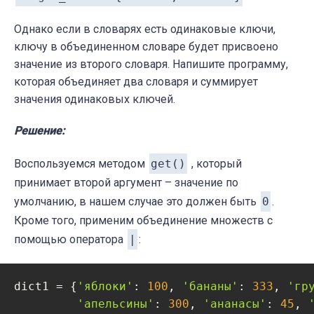
Однако если в словарях есть одинаковые ключи,
ключу в объединенном словаре будет присвоено
значение из второго словаря. Напишите программу,
которая объединяет два словаря и суммирует
значения одинаковых ключей.
Решение:
Воспользуемся методом
get()
, который
принимает второй аргумент – значение по
умолчанию, в нашем случае это должен быть
0
.
Кроме того, применим объединение множеств с
помощью оператора
|
:
dict1 = {
'яблоки'
: 
100
, 
'бананы'
: 
333
, 
'гр
'апельсины'
: 
300
, 
'ананасы'
: 
45
, 