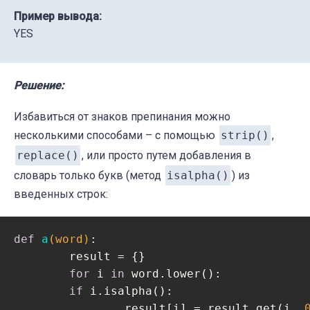
Пример вывода:
YES
Решение:
Избавиться от знаков препинания можно
несколькими способами – с помощью
strip()
,
replace()
, или просто путем добавления в
словарь только букв (метод
isalpha()
) из
введенных строк:
def
a
(word)
:
	result = {}

for
 i 
in
 word.lower():

if
 i.isalpha():

        	result[i] = result.get(i, 