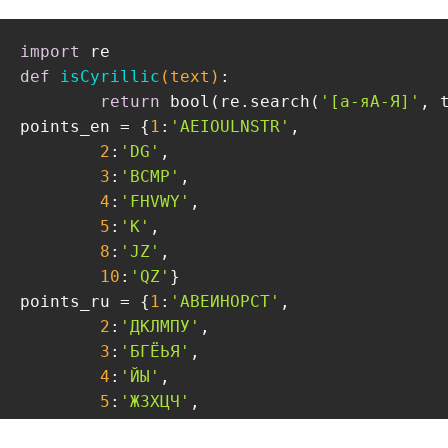
import
def
isCyrillic
(text)
:
return
 bool(re.search(
'[а-яА-Я]'
, t
points_en = {
1
:
'AEIOULNSTR'
,

2
:
'DG'
,

3
:
'BCMP'
,

4
:
'FHVWY'
,

5
:
'K'
,

8
:
'JZ'
,

10
:
'QZ'
}

points_ru = {
1
:
'АВЕИНОРСТ'
,

2
:
'ДКЛМПУ'
,

3
:
'БГЁЬЯ'
,

4
:
'ЙЫ'
,

5
:
'ЖЗХЦЧ'
,

8
:
'ШЭЮ'
,
