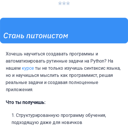
10
:
'ФЩЪ'
}

***
if
 isCyrillic(text):

	print(sum([k 
for
 i 
in
 text 
for
 k, 
else
:

	print(sum([k 
for
 i 
in
 text 
for
 k, 
Хочешь научиться создавать программы и
автоматизировать рутинные задачи на Python? На
нашем
курсе
ты не только изучишь синтаксис языка,
но и научишься мыслить как программист, решая
реальные задачи и создавая полноценные
приложения.
Что ты получишь:
Структурированную программу обучения,
подходящую даже для новичков