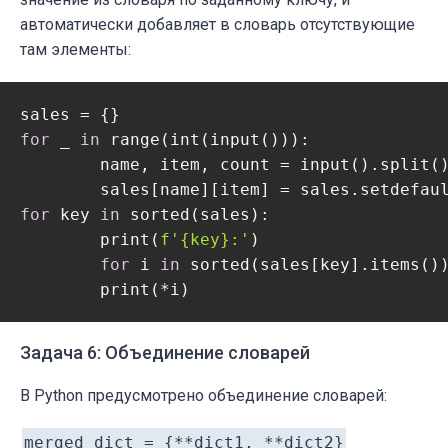
автоматически добавляет в словарь отсутствующие
там элементы:
for
 _ 
in
 range(int(input())):

	name, item, count = input().split()

	sales[name][item] = sales.setdefau
for
 key 
in
 sorted(sales):

	print(
f'
{key}
:'
)

for
 i 
in
 sorted(sales[key].items())
    	print(*i)
Задача 6: Объединение словарей
В Python предусмотрено объединение словарей:
merged_dict = {**dict1, **dict2}