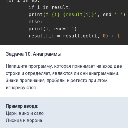
for
 i 
in
 sp:

if
 i 
in
 result:

    	print(
f'
{i}
_
{result[i]}
'
, end=
' '
)

else
:

    	print(i, end=
' '
)

	result[i] = result.get(i, 
0
) + 
1
Задача 10: Анаграммы
Напишите программу, которая принимает на вход две
строки и определяет, являются ли они анаграммами.
Знаки препинания, пробелы и регистр при этом
игнорируются.
Пример ввода:
Цари, вино и сало.
Лисица и ворона.