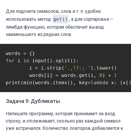
Для подсчета символов, слов и т. п. удобно
использовать метод
get()
, а для сортировки –
лямбда-функцию, которая обеспечит вывод
наименьшего из редких слов:
for
 i 
in
 input().split():

	i = i.strip(
'.,!?:;-'
).lower()

	words[i] = words.get(i, 
0
) + 
1
print(min(words.items(), key=
lambda
 x: (x[
Задача 9: Дубликаты
Напишите программу, которая принимает на вход
строку, и отслеживает, сколько раз каждый символ
уже встречался. Количество повторов добавляется к