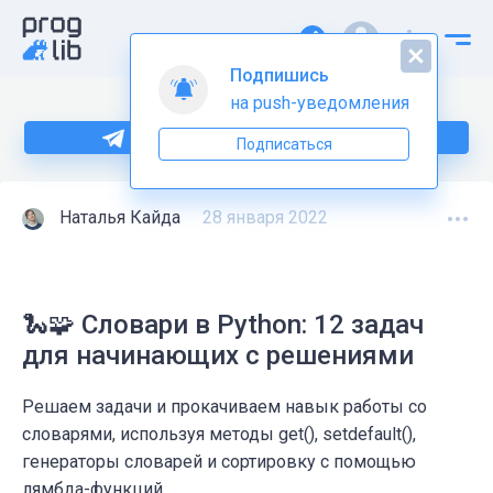
Подпишись
на push-уведомления
Больше информации по Python тут
Подписаться
Наталья Кайда
28 января 2022
🐍🧩 Словари в Python: 12 задач
для начинающих с решениями
Решаем задачи и прокачиваем навык работы со
словарями, используя методы get(), setdefault(),
генераторы словарей и сортировку с помощью
лямбда-функций.