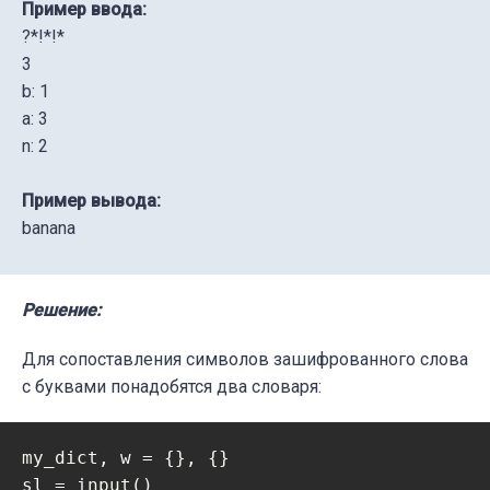
Пример ввода:
?*!*!*
3
b: 1
a: 3
n: 2
Пример вывода:
banana
Решение:
Для сопоставления символов зашифрованного слова
с буквами понадобятся два словаря:
my_dict, w = {}, {}
