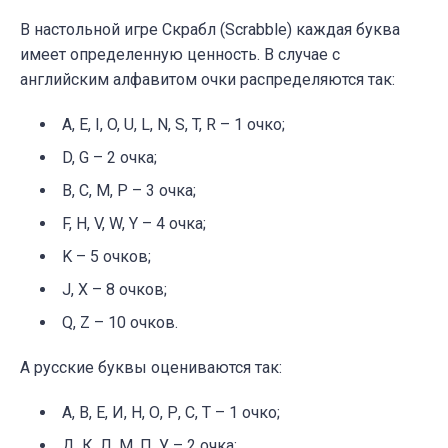
В настольной игре Скрабл (Scrabble) каждая буква
имеет определенную ценность.
В случае с
английским алфавитом очки распределяются так:
A, E, I, O, U, L, N, S, T, R – 1 очко;
D, G – 2 очка;
B, C, M, P – 3 очка;
F, H, V, W, Y – 4 очка;
K – 5 очков;
J, X – 8 очков;
Q, Z – 10 очков.
А русские буквы оцениваются так:
А, В, Е, И, Н, О, Р, С, Т – 1 очко;
Д, К, Л, М, П, У – 2 очка;