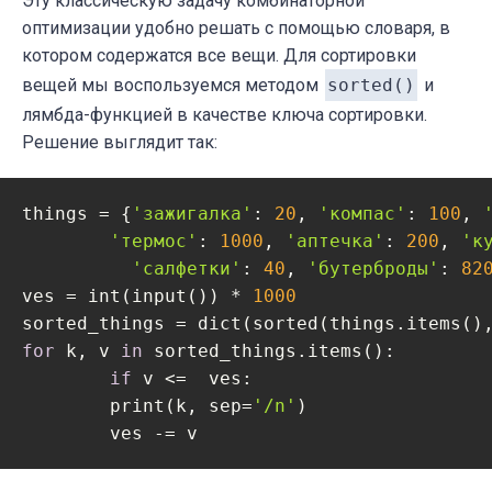
Эту классическую задачу комбинаторной
оптимизации удобно решать с помощью словаря, в
котором содержатся все вещи. Для сортировки
вещей мы воспользуемся методом
sorted()
и
лямбда-функцией в качестве ключа сортировки.
Решение выглядит так:
things = {
'зажигалка'
: 
20
, 
'компас'
: 
100
, 
'термос'
: 
1000
, 
'аптечка'
: 
200
, 
'к
'салфетки'
: 
40
, 
'бутерброды'
: 
82
ves = int(input()) * 
1000
sorted_things = dict(sorted(things.items()
for
 k, v 
in
 sorted_things.items():

if
 v <=  ves:

    	print(k, sep=
'/n'
)

    	ves -= v