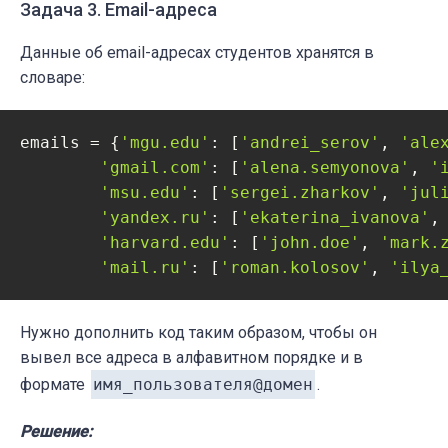
Задача 3. Email-адреса
Данные об email-адресах студентов хранятся в
словаре:
emails = {
'mgu.edu'
: [
'andrei_serov'
, 
'ale
'gmail.com'
: [
'alena.semyonova'
, 
'
'msu.edu'
: [
'sergei.zharkov'
, 
'jul
'yandex.ru'
: [
'ekaterina_ivanova'
,
'harvard.edu'
: [
'john.doe'
, 
'mark.
'mail.ru'
: [
'roman.kolosov'
, 
'ilya
Нужно дополнить код таким образом, чтобы он
вывел все адреса в алфавитном порядке и в
формате
имя_пользователя@домен
.
Решение: