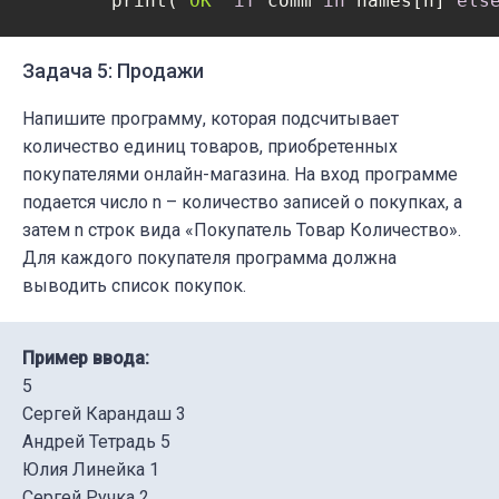
	print(
'OK'
if
 comm 
in
 names[n] 
els
Задача 5: Продажи
Напишите программу, которая подсчитывает
количество единиц товаров, приобретенных
покупателями онлайн-магазина. На вход программе
подается число n – количество записей о покупках, а
затем n строк вида «Покупатель Товар Количество».
Для каждого покупателя программа должна
выводить список покупок.
Пример ввода:
5
Сергей Карандаш 3
Андрей Тетрадь 5
Юлия Линейка 1
Сергей Ручка 2