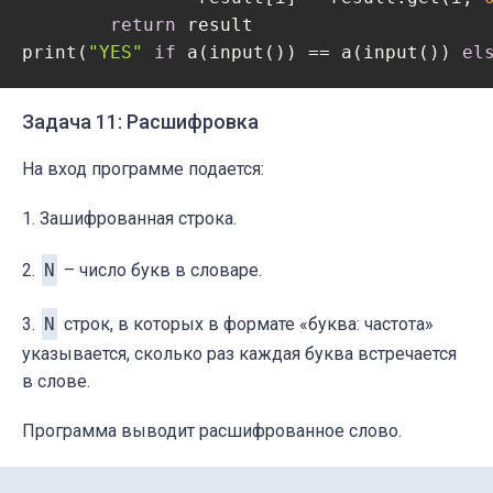
return
 result

print(
"YES"
if
 a(input()) == a(input()) 
el
Задача 11: Расшифровка
На вход программе подается:
1.
Зашифрованная строка.
2.
N
– число букв в словаре.
3.
N
строк, в которых в формате «буква: частота»
указывается, сколько раз каждая буква встречается
в слове.
Программа выводит расшифрованное слово.