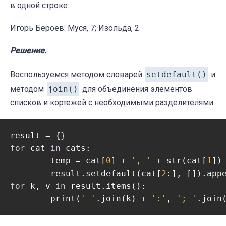
в одной строке:
Игорь Бероев: Муся, 7; Изольда, 2
Решение.
Воспользуемся методом словарей
setdefault()
и
методом
join()
для объединения элементов
списков и кортежей с необходимыми разделителями:
for
 cat 
in
 cats:

	temp = cat[
0
] + 
', '
 + str(cat[
1
])

	result.setdefault(cat[
2
for
 k, v 
in
 result.items():

	print(
' '
.join(k) + 
':'
, 
'; '
.join