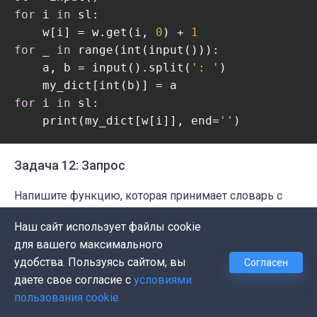
for
 i 
in
 sl:

    w[i] = w.get(i, 
0
) + 
1
for
 _ 
in
 range(int(input())):

    a, b = input().split(
': '
)

for
 i 
in
 sl:

    print(my_dict[w[i]], end=
''
)
Задача 12: Запрос
Напишите функцию, которая принимает словарь с
параметрами и возвращает строку запроса,
Наш сайт использует файлы cookie
сформированную из отсортированных в
для вашего максимального
лексикографическом порядке параметров.
удобства. Пользуясь сайтом, вы
Согласен
даете свое согласие с
условиями
Пример:
пользования cookie
Код