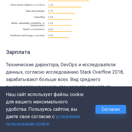
Зарплата
Технические директора, DevOps и исследователи
данных, согласно исследованию Stack Overflow 2018,
зарабатывают больше всех. Вид среднего
высокооплачиваемого специалиста зависят от
страны. Например, в Индии исследователи данных
Наш сайт использует файлы cookie
имеют одни из самых высоких зарплат, тогда как в
для вашего максимального
европейских странах backend-разработчики и
удобства. Пользуясь сайтом, вы
Согласен
специалисты, работающие со встроенными
даете свое согласие с
условиями
устройствами, являются одними из самых
пользования cookie
высокооплачиваемых.