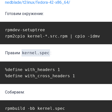
nedblade/t2linux/fedora-42-x86_64/
Готовим окружение:
rpmdev-setuptree

Правим
kernel.spec
:
%define with_headers 1

Собираем:
rpmbuild -bb kernel.spec
