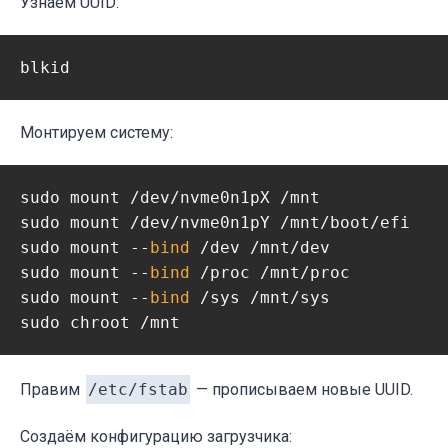
Узнаём UUID:
Монтируем систему:
sudo mount /dev/nvme0n1pX /mnt

sudo mount /dev/nvme0n1pY /mnt/boot/efi

sudo mount --
bind
 /dev /mnt/dev

sudo mount --
bind
 /proc /mnt/proc

sudo mount --
bind
 /sys /mnt/sys

Правим
/etc/fstab
— прописываем новые UUID.
Создаём конфигурацию загрузчика: