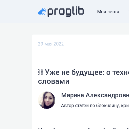
Моя лента
29 мая 2022
⛓ Уже не будущее: о тех
словами
Марина Александров
Автор статей по блокчейну, кр