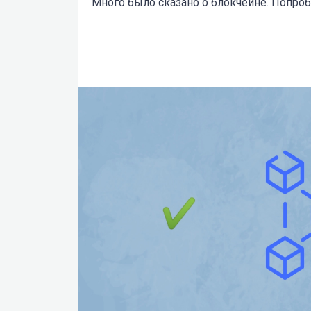
Много было сказано о блокчейне. Попроб