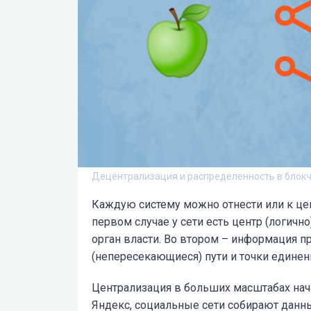
Децентрализация и распределенность в блок
Каждую систему можно отнести или к це
первом случае у сети есть центр (логичн
орган власти. Во втором – информация 
(непересекающиеся) пути и точки единени
Централизация в больших масштабах нача
Яндекс, социальные сети собирают данн