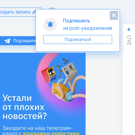
оздать запись
Подпишись
на push-уведомления
LIVE
Подписаться
Подпишитесь на нас в Telegram