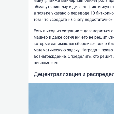
минут). Также майнер выполняет роль пр
обмануть систему и делаете фиктивную за
в заявке указано о переводе 10 биткоино
том, что «средств на счету недостаточно»
Есть выход из ситуации – договориться 
майнер и даже сотня ничего не решит. С
которые занимаются сбором заявок в бло
математическую задачу. Награда – право
вознаграждение. Определить, кто решит
невозможен.
Децентрализация и распреде