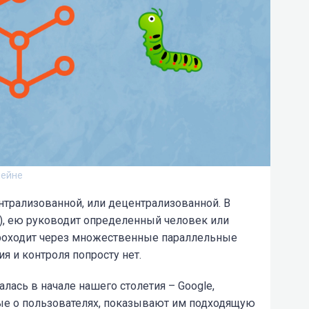
чейне
нтрализованной, или децентрализованной. В
о), ею руководит определенный человек или
проходит через множественные параллельные
я и контроля попросту нет.
лась в начале нашего столетия – Google,
ые о пользователях, показывают им подходящую