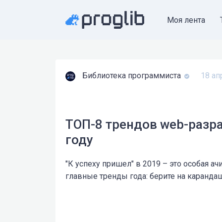
Моя лента
Библиотека программиста
18 ап
ТОП-8 трендов web-разра
году
"К успеху пришел" в 2019 – это особая ач
главные тренды года: берите на карандаш