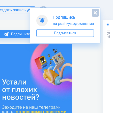
оздать запись
Подпишись
на push-уведомления
LIVE
Подписаться
Подпишитесь на нас в Telegram