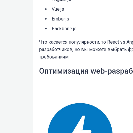
Vue.js
Ember.js
Backbone.js
Что касается популярности, то React vs A
разработчиков, но вы можете выбрать 
требованиям.
Оптимизация web-разраб