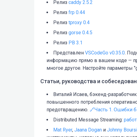
Релиз
caddy 2.5.2
Релиз
frp 0.44
Релиз
tproxy 0.4
Релиз
gorse 0.4.5
Релиз
PB 3.1
Представлен
VSCodeGo v0.35.0
. По
информацию прямо в вашем коде — пр
многое другое. Настройте параметры "go.
Статьи, руководства и собеседован
Виталий Исаев, бэкенд-разработчи
повышенного потребления оперативно
предотвращению.
🔗Часть 1. Ошибки 
Distributed Message Streaming:
рабо
Mat Ryer
,
Jaana Dogan
и
Johnny Bours