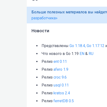
Больше полезных материалов вы найдет
разработчика»
Новости
Представлены
Go 1.18.4, Go 1.17.12
и
Что нового в Go 1.19
EN
&
RU
Релиз
ent 0.11
Релиз
afero 1.9
Релиз
croc 9.6
Релиз
usql 0.11
Релиз
kratos 2.4
Релиз
ferretDB 0.5