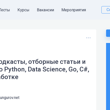
С
Тесты
Курсы
Вакансии
Мероприятия
подкасты, отборные статьи и
ython, Data Science, Go, C#,
аботке
kungurov.net