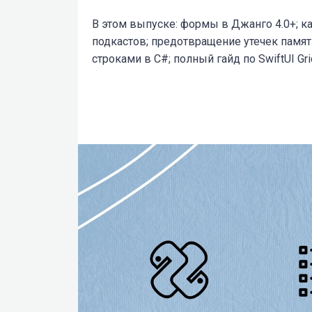
В этом выпуске: формы в Джанго 4.0+; ка
подкастов; предотвращение утечек памят
строками в C#; полный гайд по SwiftUI Gr