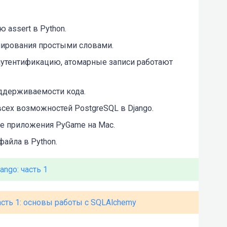
 assert в Python.
ирования простыми словами.
утентификацию, атомарные записи работают
оддерживаемости кода.
всех возможностей PostgreSQL в Django.
е приложения PyGame на Mac.
айла в Python.
ngo: часть 1
Часть 1: основы работы с SQLAlchemy