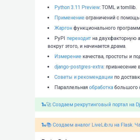
Python 3.11 Preview
: TOML и tomllib.
Применение
ограничений с помощью
Жаргон
функционального программ
PyPI
переходит
на двухфакторную а
вокруг этого, и начинается драма.
Измерение
качества, простоты и п
django-postgres-extra
: привнесение 
Советы и рекомендации
по доставк
Параллельная
обработка
большого ф
🐍🚀 Создаем рекрутинговый портал на Dja
🐍📚 Создаем аналог LiveLib.ru на Flask. 