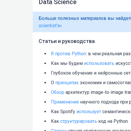
Data Science
Больше полезных материалов вы найдет
scientist’а»
Статьи и руководства
R против Python
: в чем реальная ра
Как мы будем
использовать
искусс
Глубокое обучение и нейронные сети
О
принципах
экономии и самосоглас
Обзор
архитектур image-to-image tran
Применение
научного подхода при р
Как Spotify
использует
семантически
Как
структурировать
код на Python.
Список
чтения критических исследо