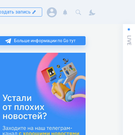
оздать запись
LIVE
Больше информации по Go тут