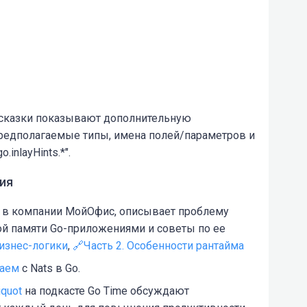
дсказки показывают дополнительную
едполагаемые типы, имена полей/параметров и
inlayHints.*".
ия
к в компании МойОфис, описывает проблему
й памяти Go-приложениями и советы по ее
бизнес-логики
,
🔗Часть 2. Особенности рантайма
таем
с Nats в Go.
iquot
на подкасте Go Time обсуждают