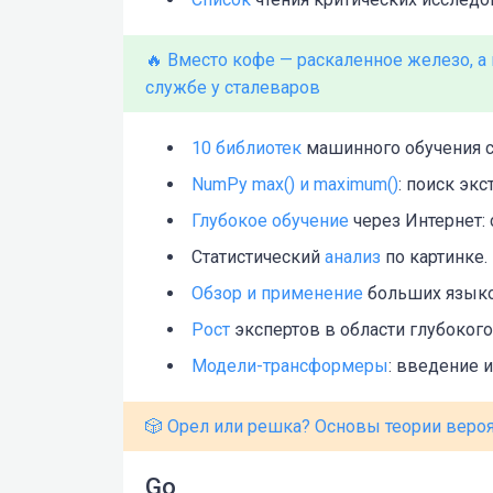
🔥 Вместо кофе — раскаленное железо, а
службе у сталеваров
10 библиотек
машинного обучения 
NumPy max() и maximum()
: поиск эк
Глубокое обучение
через Интернет:
Статистический
анализ
по картинке.
Обзор и применение
больших языко
Рост
экспертов в области глубокого
Модели-трансформеры
: введение и
🎲 Орел или решка? Основы теории веро
Go