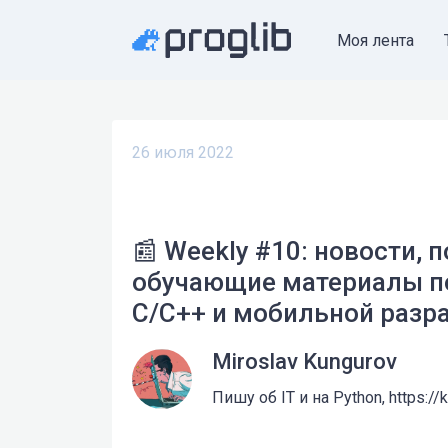
Моя лента
26 июля 2022
📰 Weekly #10: новости, 
обучающие материалы по P
C/C++ и мобильной разр
Miroslav Kungurov
Пишу об IT и на Python, https://