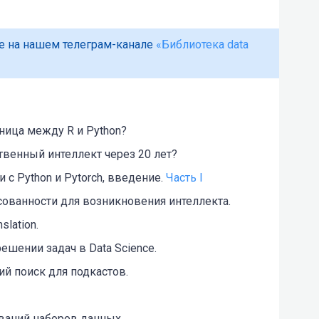
е на нашем телеграм-канале
«Библиотека data
зница между R и Python?
твенный интеллект через 20 лет?
 с Python и Pytorch, введение.
Часть I
ованности для возникновения интеллекта.
slation.
ешении задач в Data Science.
й поиск для подкастов.
ваний наборов данных.