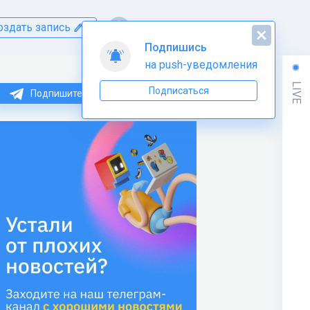
оздать запись
Подпишись
на push-уведомления
LIVE
Подписаться
Подпишитесь на нас в Telegram