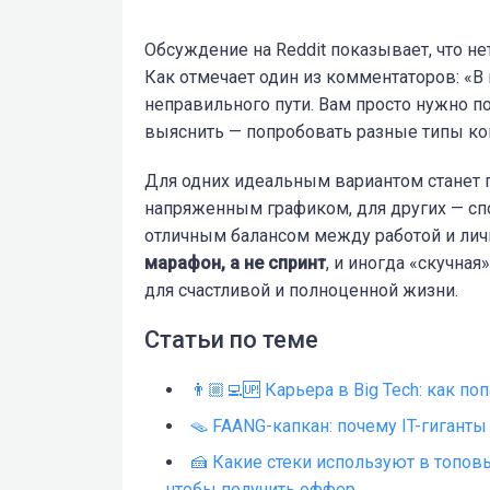
Обсуждение на Reddit показывает, что не
Как отмечает один из комментаторов: «В
неправильного пути. Вам просто нужно пон
выяснить — попробовать разные типы ком
Для одних идеальным вариантом станет п
напряженным графиком, для других — сп
отличным балансом между работой и лич
марафон, а не спринт
, и иногда «скучная
для счастливой и полноценной жизни.
Статьи по теме
👨🏼‍💻🆙 Карьера в Big Tech: как п
🪤 FAANG-капкан: почему IT-гиганты
🍰 Какие стеки используют в топовы
чтобы получить оффер