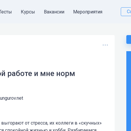
С
Тесты
Курсы
Вакансии
Мероприятия
ной работе и мне норм
kungurov.net
выгорают от стресса, их коллеги в «скучных»
ся спокойной жизнью и хобби. Разбираемся,