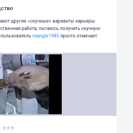
дство
ают другие «скучные» варианты карьеры.
рственная работа, пытаюсь получить скучную
А пользователь
mjangle1985
просто отмечает:
***