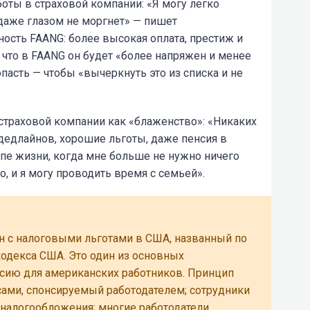
оты в страховой компании: «Я могу легко
 даже глазом не моргнет» — пишет
нность FAANG: более высокая оплата, престиж и
 что в FAANG он будет «более напряжен и менее
опасть — чтобы «вычеркнуть это из списка и не
страховой компании как «блаженство»: «Никаких
дедлайнов, хорошие льготы, даже пенсия в
апе жизни, когда мне больше не нужно ничего
, и я могу проводить время с семьей».
н с налоговыми льготами в США, названный по
одекса США. Это один из основных
нсию для американских работников. Принцип
сами, спонсируемый работодателем; сотрудники
о налогообложения; многие работодатели