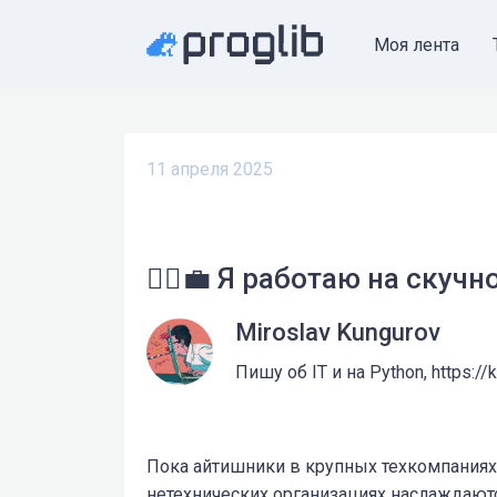
Моя лента
11 апреля 2025
🧘‍♂️💼 Я работаю на скуч
Miroslav Kungurov
Пишу об IT и на Python, https://
Пока айтишники в крупных техкомпаниях 
нетехнических организациях наслаждают