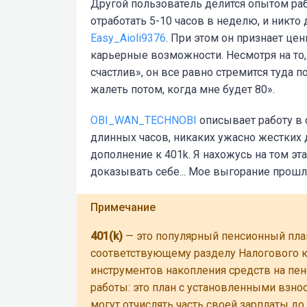
Другой пользователь делится опытом раб
отработать 5-10 часов в неделю, и никто
Easy_Aioli9376
. При этом он признает це
карьерные возможности. Несмотря на то,
счастлив», он все равно стремится туда п
жалеть потом, когда мне будет 80».
OBI_WAN_TECHNOBI
описывает работу в 
длинных часов, никаких ужасно жестких 
дополнение к 401k. Я нахожусь на том эт
доказывать себе... Мое выгорание прошло
Примечание
401(k)
— это популярный пенсионный пла
соответствующему разделу Налогового к
инструментов накопления средств на пе
работы: это план с установленными взно
могут отчислять часть своей зарплаты д