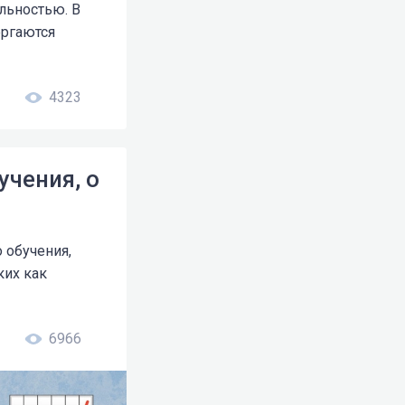
льностью. В
ергаются
4323
учения, о
 обучения,
ких как
6966