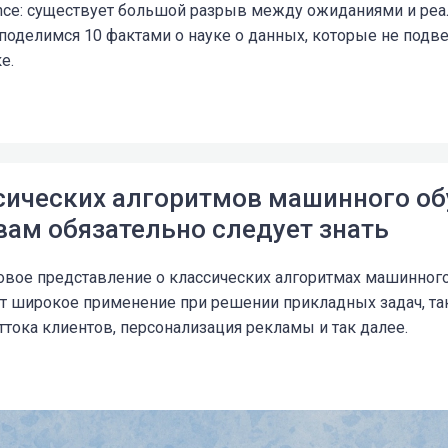
ence: существует большой разрыв между ожиданиями и реа
 поделимся 10 фактами о науке о данных, которые не подв
е.
ссических алгоритмов машинного об
вам обязательно следует знать
зовое представление о классических алгоритмах машинного
т широкое применение при решении прикладных задач, та
ттока клиентов, персонализация рекламы и так далее.