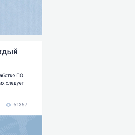
аждый
аботке ПО.
их следует
61367