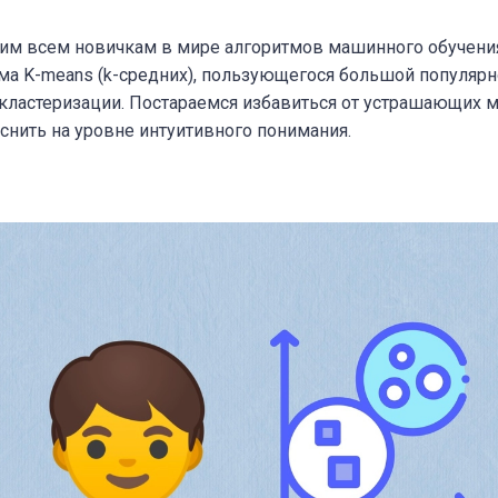
ним всем новичкам в мире алгоритмов машинного обучен
ма K-means (k-средних), пользующегося большой популяр
кластеризации. Постараемся избавиться от устрашающих 
снить на уровне интуитивного понимания.