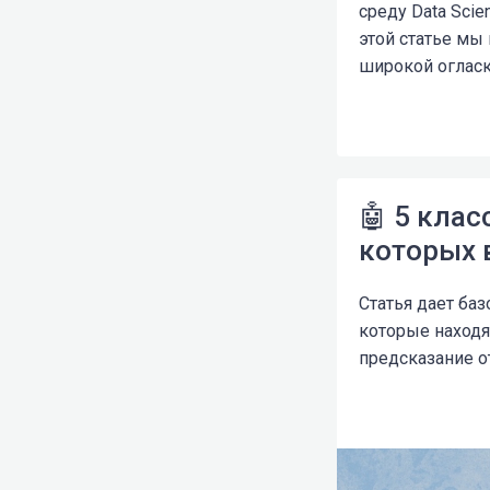
среду Data Sci
этой статье мы
широкой огласк
🤖 5 кла
которых 
Статья дает ба
которые находя
предсказание о