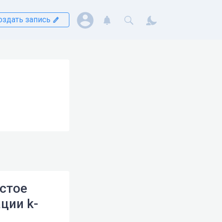
оздать запись
остое
ции k-