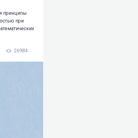
ия принципы
ностью при
математических
26984