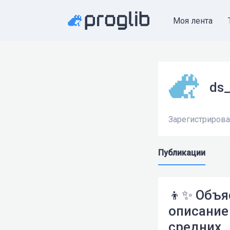
Моя лента
ds_
Зарегистрирован
Публикации
👦✨ Объяс
описание
средних