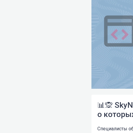
📊🙊 SkyN
о которы
Специалисты об