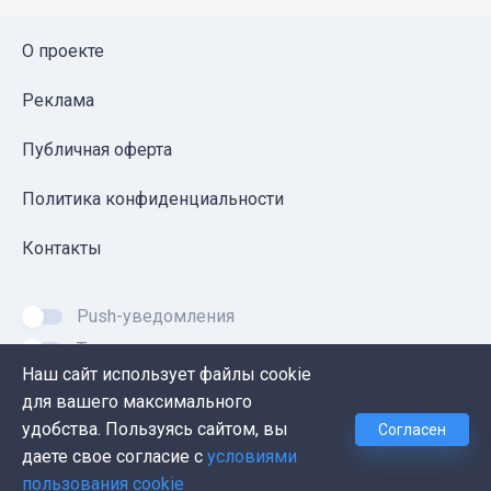
О проекте
Реклама
Публичная оферта
Политика конфиденциальности
Контакты
Push-уведомления
Темная тема
Наш сайт использует файлы cookie
для вашего максимального
удобства. Пользуясь сайтом, вы
Согласен
© 2026, Proglib. При копировании материала ссылка
даете свое согласие с
условиями
на источник обязательна.
пользования cookie