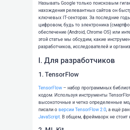
Называть Google только поисковым гига
нахождения релевантных сайтов он быст
ключевых IT-секторах. За последние год
цифровом, будь то электроника (смартфо
обеспечение (Android, Chrome OS) или и
этой статье мы обсудим, какие инструме
разработчиков, исследователей и организ
I. Для разработчиков
1. TensorFlow
TensorFlow
– набор программных библиот
кодом. Используя инструменты TensorFlo
высокоточные и четко определенные мо
писали о
версии TensorFlow 2.0
, а ещё ра
JavaScript
. В общем, фреймворк не стоит 
2. ML Kit