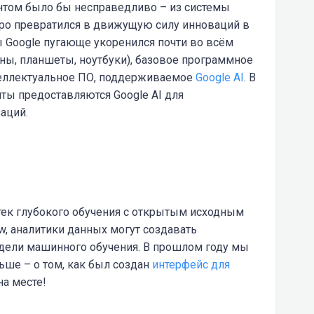
нтом было бы несправедливо – из системы
ро превратился в движущую силу инноваций в
ы Google пугающе укоренился почти во всём
ны, планшеты, ноутбуки), базовое программное
нтеллектуальное ПО, поддерживаемое
Google AI
. В
нты предоставляются Google AI для
аций.
ек глубокого обучения с открытым исходным
w, аналитики данных могут создавать
дели машинного обучения. В прошлом году мы
ньше – о том, как был создан
интерфейс для
на месте!