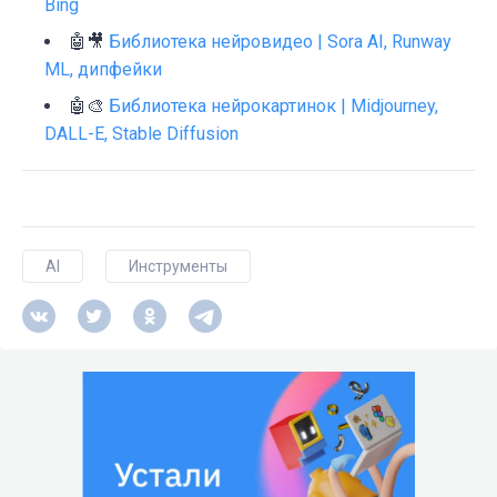
Bing
🤖🎥
Библиотека нейровидео | Sora AI, Runway
ML, дипфейки
🤖🎨
Библиотека нейрокартинок | Midjourney,
DALL-E, Stable Diffusion
AI
Инструменты