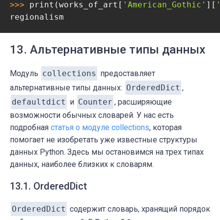
>>> 
print(works_of_art[
'American_Gothic'
][
regionalism
13. Альтернативные типы данных
Модуль
collections
предоставляет
альтернативные типы данных:
OrderedDict
,
defaultdict
и
Counter
, расширяющие
возможности обычных словарей. У нас есть
подробная
статья о модуле collections
, которая
помогает не изобретать уже известные структуры
данных Python. Здесь мы остановимся на трех типах
данных, наиболее близких к словарям.
13.1. OrderedDict
OrderedDict
содержит словарь, хранящий порядок