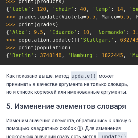
>>> 
print(products)

{
'table'
: 
120
, 
'chair'
: 
40
, 
'lamp'
: 
14
, 
'b
>>> 
grades.update(Violeta=
5.5
, Marco=
6.5
, 
>>> 
print(grades)

{
'Alba'
: 
9.5
, 
'Eduardo'
: 
10
, 
'Normando'
: 
3
>>> 
population.update([(
'Stuttgart'
, 
63274
>>> 
print(population)

{
'Berlin'
: 
3748148
, 
'Hamburg'
: 
1822445
, 
'M
Как показано выше, метод
update()
может
принимать в качестве аргумента не только словарь,
но и список кортежей или именованные аргументы.
5. Изменение элементов словаря
Изменим значение элемента, обратившись к ключу с
помощью квадратных скобок ([]). Для изменения
нескольких значений сразу есть метод
.update()
.