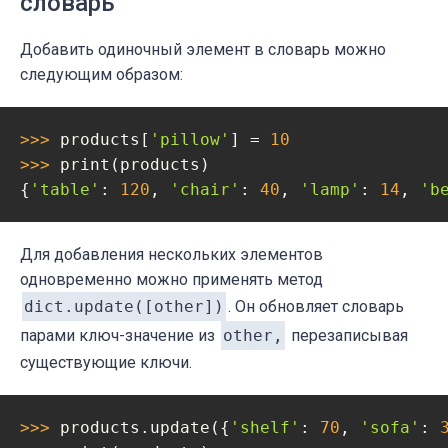
словарь
Добавить одиночный элемент в словарь можно
следующим образом:
>>> 
products[
'pillow'
] = 
10
>>> 
print(products)

{
'table'
: 
120
, 
'chair'
: 
40
, 
'lamp'
: 
14
, 
'b
Для добавления нескольких элементов
одновременно можно применять метод
dict.update([other])
. Он обновляет словарь
парами ключ-значение из
other,
перезаписывая
существующие ключи.
>>> 
products.update({
'shelf'
: 
70
, 
'sofa'
: 