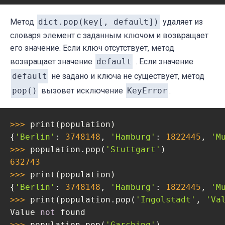
Метод
dict.pop(key[, default])
удаляет из
словаря элемент с заданным ключом и возвращает
его значение. Если ключ отсутствует, метод
возвращает значение
default
. Если значение
default
не задано и ключа не существует, метод
pop()
вызовет исключение
KeyError
.
>>> 
print(population)

{
'Berlin'
: 
3748148
, 
'Hamburg'
: 
1822445
, 
'M
>>> 
population.pop(
'Stuttgart'
632743
>>> 
print(population)

{
'Berlin'
: 
3748148
, 
'Hamburg'
: 
1822445
, 
'M
>>> 
print(population.pop(
'Ingolstadt'
, 
'Va
Value 
not
>>> 
population.pop(
'Garching'
)
