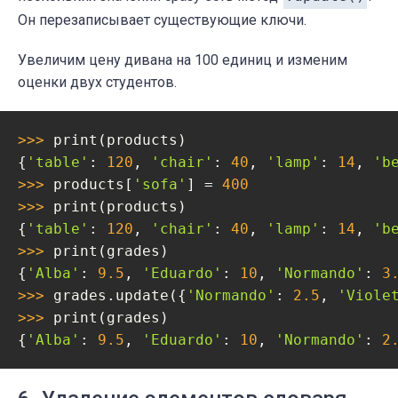
Он перезаписывает существующие ключи.
Увеличим цену дивана на 100 единиц и изменим
оценки двух студентов.
>>> 
print(products)

{
'table'
: 
120
, 
'chair'
: 
40
, 
'lamp'
: 
14
, 
'b
>>> 
products[
'sofa'
] = 
400
>>> 
print(products)

{
'table'
: 
120
, 
'chair'
: 
40
, 
'lamp'
: 
14
, 
'b
>>> 
print(grades)

{
'Alba'
: 
9.5
, 
'Eduardo'
: 
10
, 
'Normando'
: 
3
>>> 
grades.update({
'Normando'
: 
2.5
, 
'Viole
>>> 
print(grades)

{
'Alba'
: 
9.5
, 
'Eduardo'
: 
10
, 
'Normando'
: 
2