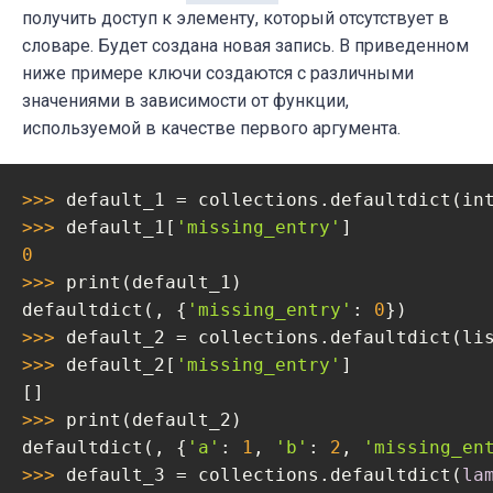
получить доступ к элементу, который отсутствует в
словаре. Будет создана новая запись. В приведенном
ниже примере ключи создаются с различными
значениями в зависимости от функции,
используемой в качестве первого аргумента.
>>> 
>>> 
default_1[
'missing_entry'
0
>>> 
print(default_1)

defaultdict(, {
'missing_entry'
: 
0
>>> 
default_2 = collections.defaultdict(li
>>> 
default_2[
'missing_entry'
]

>>> 
print(default_2)

defaultdict(, {
'a'
: 
1
, 
'b'
: 
2
, 
'missing_en
>>> 
default_3 = collections.defaultdict(
la