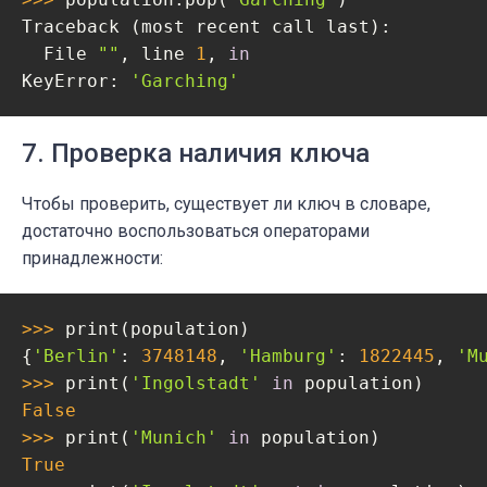
Traceback (most recent call last):

  File 
""
, line 
1
, 
in
KeyError: 
'Garching'
7. Проверка наличия ключа
Чтобы проверить, существует ли ключ в словаре,
достаточно воспользоваться операторами
принадлежности:
>>> 
print(population)

{
'Berlin'
: 
3748148
, 
'Hamburg'
: 
1822445
, 
'M
>>> 
print(
'Ingolstadt'
in
False
>>> 
print(
'Munich'
in
True