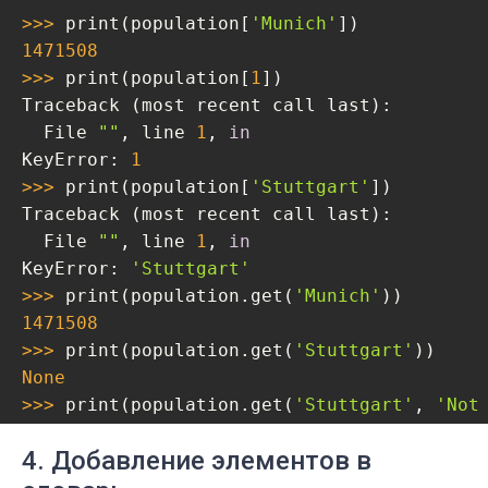
>>> 
print(population[
'Munich'
1471508
>>> 
print(population[
1
])

Traceback (most recent call last):

  File 
""
, line 
1
, 
in
KeyError: 
1
>>> 
print(population[
'Stuttgart'
])

Traceback (most recent call last):

  File 
""
, line 
1
, 
in
KeyError: 
'Stuttgart'
>>> 
print(population.get(
'Munich'
1471508
>>> 
print(population.get(
'Stuttgart'
None
>>> 
print(population.get(
'Stuttgart'
, 
'Not
Not found
4. Добавление элементов в