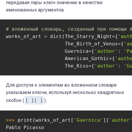
передавая пары ключ-значение в качестве
именованных аргументов.
# вложенный словарь, созданный при помощи 
works_of_art = dict(The_Starry_Night={
'aut
                    The_Birth_of_Venus={
'a
                    Guernica={
'author'
: 
'P
                    American_Gothic={
'auth
                    The_Kiss={
'author'
: 
'G
Для доступа к элементам во вложенном словаре
указываем ключи, используя несколько квадратных
скобок (
[ ][ ]
).
>>> 
print(works_of_art[
'Guernica'
][
'author