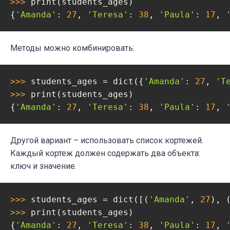
>>> 
print(students_ages)

{
'Amanda'
: 
27
, 
'Teresa'
: 
38
, 
'Paula'
: 
17
, 
Методы можно комбинировать:
>>> 
students_ages = dict({
'Amanda'
: 
27
, 
'T
>>> 
print(students_ages)

{
'Amanda'
: 
27
, 
'Teresa'
: 
38
, 
'Paula'
: 
17
, 
Другой вариант – использовать список кортежей.
Каждый кортеж должен содержать два объекта:
ключ и значение.
>>> 
students_ages = dict([(
'Amanda'
, 
27
), 
>>> 
print(students_ages)

{
'Amanda'
: 
27
, 
'Teresa'
: 
38
, 
'Paula'
: 
17
, 