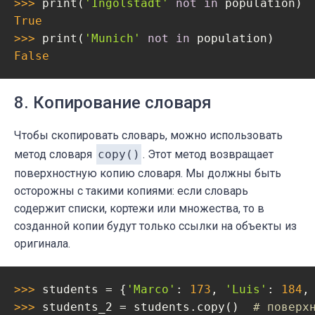
>>> 
print(
'Ingolstadt'
not
in
True
>>> 
print(
'Munich'
not
in
False
8. Копирование словаря
Чтобы скопировать словарь, можно использовать
метод словаря
copy()
. Этот метод возвращает
поверхностную копию словаря. Мы должны быть
осторожны с такими копиями: если словарь
содержит списки, кортежи или множества, то в
созданной копии будут только ссылки на объекты из
оригинала.
>>> 
students = {
'Marco'
: 
173
, 
'Luis'
: 
184
,
>>> 
students_2 = students.copy()  
# поверх