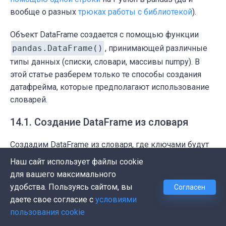
вообще о разных
трюках работы с библиотекой
).
Объект DataFrame создается с помощью функции
pandas.DataFrame()
, принимающей различные
типы данных (списки, словари, массивы numpy). В
этой статье разберем только те способы создания
датафрейма, которые предполагают использование
словарей.
14.1. Создание DataFrame из словаря
Создадим DataFrame из словаря, где ключами будут
имена столбцов, а значениями – данные столбцов:
Наш сайт использует файлы cookie
для вашего максимального
удобства. Пользуясь сайтом, вы
Согласен
import
 pandas 
as
 pd

даете свое согласие с
условиями
пользования cookie
# создать Pandas DataFrame из словаря - кл