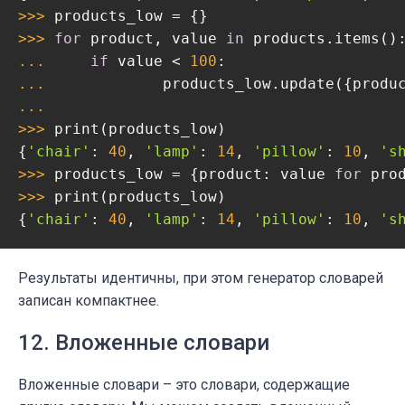
>>> 
>>> 
for
 product, value 
in
... 
if
 value < 
100
... 
... 
>>> 
print(products_low)

{
'chair'
: 
40
, 
'lamp'
: 
14
, 
'pillow'
: 
10
, 
's
>>> 
products_low = {product: value 
for
 pro
>>> 
print(products_low)

{
'chair'
: 
40
, 
'lamp'
: 
14
, 
'pillow'
: 
10
, 
's
Результаты идентичны, при этом генератор словарей
записан компактнее.
12. Вложенные словари
Вложенные словари – это словари, содержащие