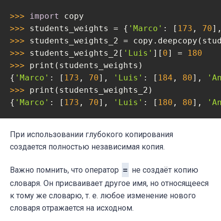
>>> 
import
>>> 
students_weights = {
'Marco'
: [
173
, 
70
]
>>> 
>>> 
students_weights_2[
'Luis'
][
0
] = 
180
>>> 
print(students_weights)

{
'Marco'
: [
173
, 
70
], 
'Luis'
: [
184
, 
80
], 
'A
>>> 
print(students_weights_2)

{
'Marco'
: [
173
, 
70
], 
'Luis'
: [
180
, 
80
], 
'A
При использовании глубокого копирования
создается полностью независимая копия.
Важно помнить, что оператор
=
не создаёт копию
словаря. Он присваивает другое имя, но относящееся
к тому же словарю, т. е. любое изменение нового
словаря отражается на исходном.