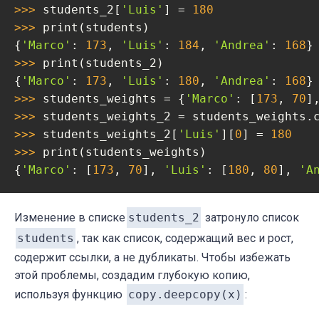
>>> 
students_2[
'Luis'
] = 
180
>>> 
print(students)

{
'Marco'
: 
173
, 
'Luis'
: 
184
, 
'Andrea'
: 
168
>>> 
print(students_2)

{
'Marco'
: 
173
, 
'Luis'
: 
180
, 
'Andrea'
: 
168
>>> 
students_weights = {
'Marco'
: [
173
, 
70
]
>>> 
>>> 
students_weights_2[
'Luis'
][
0
] = 
180
>>> 
print(students_weights)

{
'Marco'
: [
173
, 
70
], 
'Luis'
: [
180
, 
80
], 
'A
Изменение в списке
students_2
затронуло список
students
, так как список, содержащий вес и рост,
содержит ссылки, а не дубликаты. Чтобы избежать
этой проблемы, создадим глубокую копию,
используя функцию
copy.deepcopy(x)
: