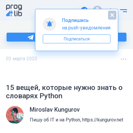
Подпишись
на push-уведомления
Больше информации по Python тут
Подписаться
03 марта 2020
15 вещей, которые нужно знать о
словарях Python
Miroslav Kungurov
Пишу об IT и на Python, https://kungurov.net