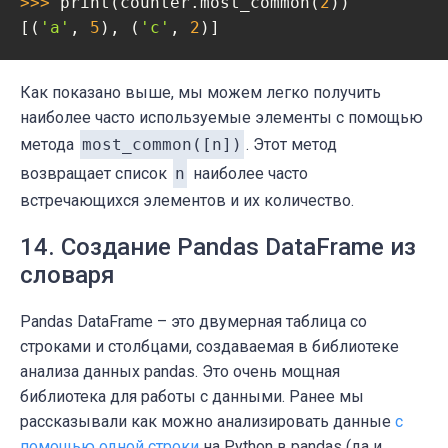
>>> 
print(counter.most_common(
2
))

[(
'a'
, 
5
), (
'c'
, 
2
)]
Как показано выше, мы можем легко получить
наиболее часто используемые элементы с помощью
метода
most_common([n])
. Этот метод
возвращает список
n
наиболее часто
встречающихся элементов и их количество.
14. Создание Pandas DataFrame из
словаря
Pandas DataFrame – это двумерная таблица со
строками и столбцами, создаваемая в библиотеке
анализа данных pandas. Это очень мощная
библиотека для работы с данными. Ранее мы
рассказывали как можно анализировать данные
с
помощью одной строки
на Python в pandas (да и