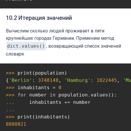
10.2 Итерация значений
Вычислим сколько людей проживает в пяти
крупнейших городах Германии. Применим метод
dict.values()
, возвращающий список значений
словаря:
>>> 
print(population)

{
'Berlin'
: 
3748148
, 
'Hamburg'
: 
1822445
, 
'M
>>> 
inhabitants = 
0
>>> 
for
 number 
in
... 
... 
>>> 
8880821