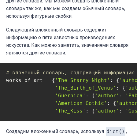
другие словари. Мы можем создать вложенный
словарь так же, как мы создаем обычный словарь,
используя фигурные скобки.
Следующий вложенный словарь содержит
информацию о пяти известных произведениях
искусства. Как можно заметить, значениями словаря
являются другие словари.
# вложенный словарь, содержащий информацию
works_of_art = {
'The_Starry_Night'
: {
'auth
'The_Birth_of_Venus'
: {
'au
'Guernica'
: {
'author'
: 
'Pa
'American_Gothic'
: {
'autho
'The_Kiss'
: {
'author'
: 
'Gu
Создадим вложенный словарь, используя
dict()
,