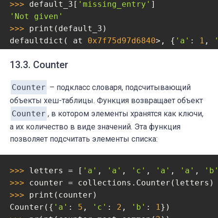
>>> 
default_3[
'missing_entry'
'Not given'
>>> 
print(default_3)

defaultdict( at 
0x7f75d97d6840
>, {
'a'
: 
1
, 
>>> 
import
 numpy 
as
13.3. Counter
>>> 
default_4 = collections.defaultdict(
la
>>> 
default_4[
'missing_entry'
]

Counter
– подкласс словаря, подсчитывающий
array = ([
0.
, 
0.
объекты хеш-таблицы. Функция возвращает объект
>>> 
print(default_4)

defaultdict( at 
Counter
, в котором элементы хранятся как ключи,
0x7f75bf7198c8
>, {
'missing
а их количество в виде значений. Эта функция
позволяет подсчитать элементы списка:
>>> 
letters = [
'a'
, 
'a'
, 
'c'
, 
'a'
, 
'a'
, 
'b
>>> 
>>> 
print(counter)

Counter({
'a'
: 
5
, 
'c'
: 
2
, 
'b'
: 
1