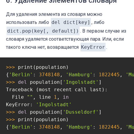
6. Удаление элементов словаря
Для удаления элемента из словаря можно
использовать либо
del dict[key]
, либо
dict.pop(key[, default])
. В первом случае из
словаря удаляется соответствующая пара. Или, если
такого ключа нет, возвращается
KeyError
.
>>> 
print(population)

{
'Berlin'
: 
3748148
, 
'Hamburg'
: 
1822445
, 
'M
>>> 
del
 population[
'Ingolstadt'
]

Traceback (most recent call last):

  File 
""
, line 
1
, 
in
KeyError: 
'Ingolstadt'
>>> 
del
 population[
'Dusseldorf'
>>> 
print(population)

{
'Berlin'
: 
3748148
, 
'Hamburg'
: 
1822445
, 
'M