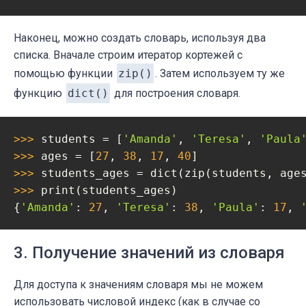
Наконец, можно создать словарь, используя два
списка. Вначале строим итератор кортежей с
помощью функции
zip()
. Затем используем ту же
функцию
dict()
для построения словаря.
>>> 
students = [
'Amanda'
, 
'Teresa'
, 
'Paula
>>> 
ages = [
27
, 
38
, 
17
, 
40
>>> 
>>> 
print(students_ages)

{
'Amanda'
: 
27
, 
'Teresa'
: 
38
, 
'Paula'
: 
17
, 
3. Получение значений из словаря
Для доступа к значениям словаря мы не можем
использовать числовой индекс (как в случае со