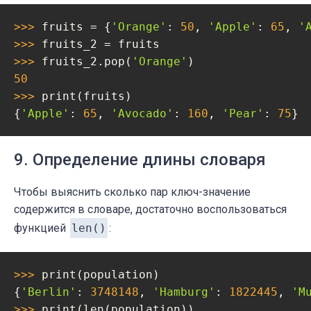
>>> 
fruits = {
'Orange'
: 
50
, 
'Apple'
: 
65
, 
'
>>> 
>>> 
fruits_2.pop(
'Orange'
50
>>> 
print(fruits)

{
'Apple'
: 
65
, 
'Avocado'
: 
160
, 
'Pear'
: 
75
}
9. Определение длины словаря
Чтобы выяснить сколько пар ключ-значение
содержится в словаре, достаточно воспользоваться
функцией
len()
:
>>> 
print(population)

{
'Berlin'
: 
3748148
, 
'Hamburg'
: 
1822445
, 
'M
>>> 