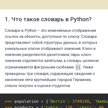
1. Что такое словарь в Python?
Словари в Python – это изменяемые отображения
ссылок на объекты, доступные по ключу. Словари
представляют собой структуры данных, в которых
уникальные ключи отображают значения. Ключ и
значение разделяются двоеточием, пары ключ-
значения отделяются запятыми, а словарь целиком
ограничивается фигурными скобками
{}
. Ниже
приведены три словаря, содержащие сведения о
населении пяти крупнейших городов Германии,
список покупок и оценки студентов.
>>> 
population = {
'Berlin'
: 
3748148
, 
'Hamb
>>> 
products = {
'table'
: 
120
, 
'chair'
: 
40
,