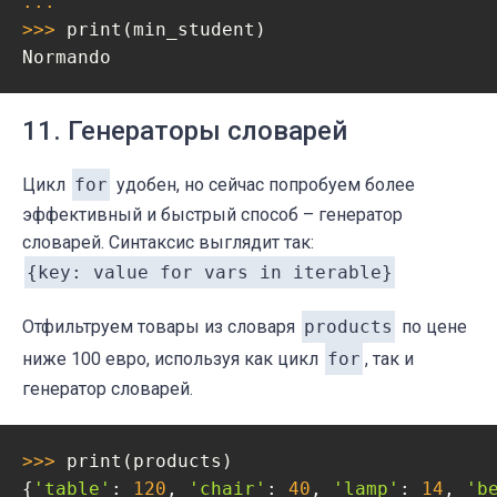
... 
>>> 
print(min_student)

Normando
11. Генераторы словарей
Цикл
for
удобен, но сейчас попробуем более
эффективный и быстрый способ – генератор
словарей. Синтаксис выглядит так:
{key: value for vars in iterable}
Отфильтруем товары из словаря
products
по цене
ниже 100 евро, используя как цикл
for
, так и
генератор словарей.
>>> 
print(products)

{
'table'
: 
120
, 
'chair'
: 
40
, 
'lamp'
: 
14
, 
'b