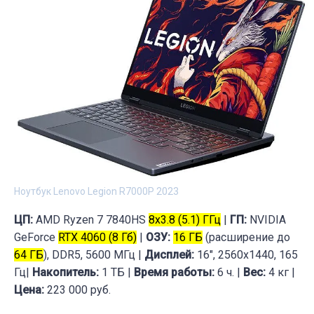
Ноутбук Lenovo Legion R7000P 2023
ЦП:
AMD Ryzen 7 7840HS
8x3.8 (5.1) ГГц
|
ГП:
NVIDIA
GeForce
RTX 4060 (8 Гб)
|
ОЗУ:
16 ГБ
(расширение до
64 ГБ
), DDR5, 5600 МГц |
Дисплей:
16", 2560x1440, 165
Гц|
Накопитель:
1 ТБ |
Время работы:
6 ч. |
Вес:
4 кг |
Цена:
223 000 руб.