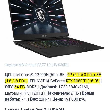
Ноутбук MSI Stealth GS77 12UHS-030RU
ЦП:
Intel Core i9-12900H (6P + 8E),
6P (2.5-5.0 ГГц), 8E
(1.8-3.8 ГГц)
|
ГП:
NVIDIA GeForce
RTX 3080 Ti (16 Гб)
|
ОЗУ:
64 ГБ
, DDR5 |
Дисплей:
17.3", 3840x2160,
матовый, IPS, 120 Гц |
Накопитель:
2 ТБ |
Время
работы:
7 ч. |
Вес:
2.8 кг |
Цена:
191 000 руб.
Lenovo Legion Pro 7 16IRX8H