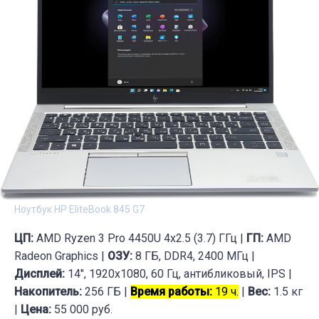
Ноутбук HP EliteBook 845 G7
ЦП:
AMD Ryzen 3 Pro 4450U 4x2.5 (3.7) ГГц |
ГП:
AMD
Radeon Graphics |
ОЗУ:
8 ГБ, DDR4, 2400 МГц |
Дисплей:
14", 1920x1080, 60 Гц, антибликовый, IPS |
Накопитель:
256 ГБ |
Время работы:
19 ч.
|
Вес:
1.5 кг
|
Цена:
55 000 руб.