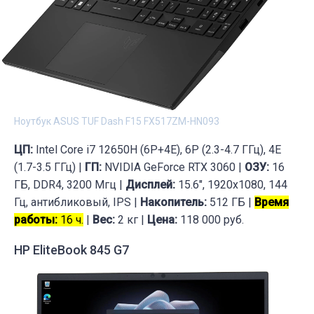
Ноутбук ASUS TUF Dash F15 FX517ZM-HN093
ЦП:
Intel Core i7 12650H (6P+4E), 6P (2.3-4.7 ГГц), 4E
(1.7-3.5 ГГц) |
ГП:
NVIDIA GeForce RTX 3060 |
ОЗУ:
16
ГБ, DDR4, 3200 Мгц |
Дисплей:
15.6", 1920x1080, 144
Гц, антибликовый, IPS |
Накопитель:
512 ГБ |
Время
работы:
16 ч.
|
Вес:
2 кг |
Цена:
118 000 руб.
HP EliteBook 845 G7