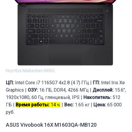
Ноутбук Maibenben M565
ЦП:
Intel Core i7 1165G7 4x2.8 (4.7) ГГц |
ГП:
Intel Iris Xe
Graphics |
ОЗУ:
16 ГБ, DDR4, 4266 МГц |
Дисплей:
15.6",
1920x1080, 60 Гц, глянцевый, IPS |
Накопитель:
512
ГБ |
Время работы:
14 ч.
|
Вес:
1.65 кг |
Цена:
65 000
руб.
ASUS Vivobook 16X M1603QA-MB120