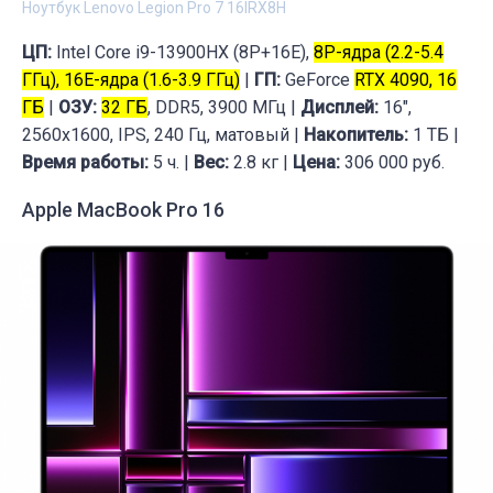
Ноутбук Lenovo Legion Pro 7 16IRX8H
ЦП:
Intel Core i9-13900HX (8P+16E),
8
P-ядра (2.2-5.4
ГГц), 16E-ядра (1.6-3.9 ГГц)
|
ГП:
GeForce
RTX 4090, 16
ГБ
|
ОЗУ:
32 ГБ
, DDR5, 3900 МГц |
Дисплей:
16",
2560x1600, IPS, 240 Гц, матовый |
Накопитель:
1 ТБ |
Время работы:
5 ч. |
Вес:
2.8 кг |
Цена:
306 000 руб.
Apple MacBook Pro 16