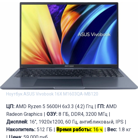
Ноутбук ASUS Vivobook 16X M1603QA-MB120
ЦП:
AMD Ryzen 5 5600H 6х3.3 (4.2) Ггц |
ГП:
AMD
Radeon Graphics |
ОЗУ:
8 ГБ, DDR4, 3200 МГц |
Дисплей:
16", 1920x1200, 60 Гц, антибликовый, IPS |
Накопитель:
512 ГБ |
Время работы:
16 ч.
|
Вес:
1.8 кг
|
Цена:
59 000 руб.