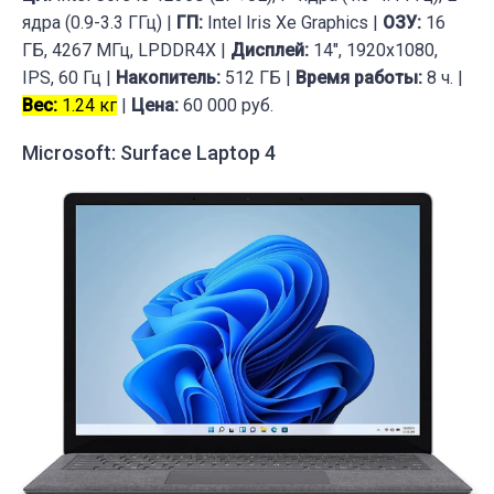
ядра (0.9-3.3 ГГц) |
ГП:
Intel Iris Xe Graphics |
ОЗУ:
16
ГБ, 4267 МГц, LPDDR4X |
Дисплей:
14", 1920x1080,
IPS, 60 Гц |
Накопитель:
512 ГБ |
Время работы:
8 ч. |
Вес:
1.24 кг
|
Цена:
60 000 руб.
Microsoft: Surface Laptop 4