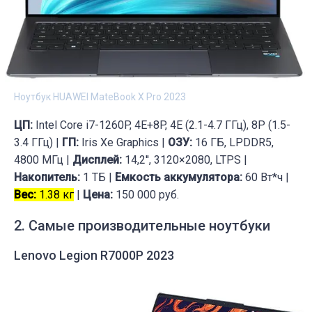
Ноутбук HUAWEI MateBook X Pro 2023
ЦП:
Intel Core i7-1260P, 4E+8P, 4E (2.1-4.7 ГГц), 8P (1.5-
3.4 ГГц) |
ГП:
Iris Xe Graphics |
ОЗУ:
16 ГБ, LPDDR5,
4800 МГц |
Дисплей:
14,2'', 3120×2080, LTPS |
Накопитель:
1 ТБ |
Емкость аккумулятора:
60 Вт*ч |
Вес:
1.38 кг
|
Цена:
150 000 руб.
2. Cамые производительные ноутбуки
Lenovo Legion R7000P 2023