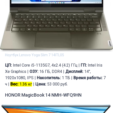
Ноутбук Lenovo Yoga Slim 7 14ITL05
ЦП:
Intel Core i5-1135G7, 4x2.4 (4.2) ГГц |
ГП:
Intel Iris
Xe Graphics |
ОЗУ:
16 ГБ, DDR4 |
Дисплей:
14",
1920x1080, IPS |
Накопитель:
1 ТБ |
Время работы:
7
ч |
Вес:
1.36 кг
|
Цена:
53 000 руб.
HONOR MagicBook 14 NMH-WFQ9HN