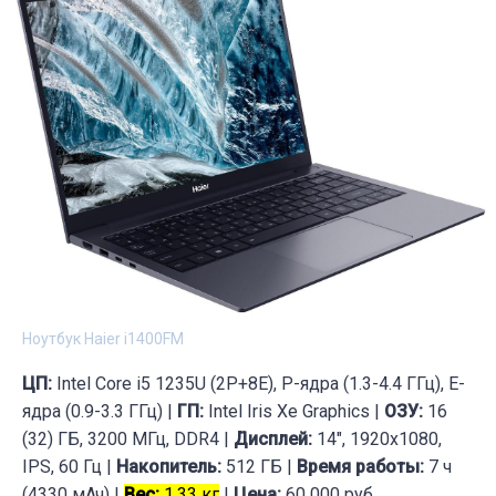
Ноутбук Haier i1400FM
ЦП:
Intel Core i5 1235U (2P+8E), P-ядра (1.3-4.4 ГГц), E-
ядра (0.9-3.3 ГГц) |
ГП:
Intel Iris Xe Graphics |
ОЗУ:
16
(32) ГБ, 3200 МГц, DDR4 |
Дисплей:
14", 1920x1080,
IPS, 60 Гц |
Накопитель:
512 ГБ |
Время работы:
7 ч
(4330 мАч) |
Вес:
1.33 кг
|
Цена:
60 000 руб.