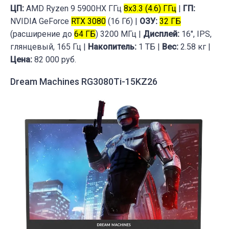
ЦП:
AMD Ryzen 9 5900HX ГГц
8x3.3 (4.6) ГГц
|
ГП:
NVIDIA GeForce
RTX 3080
(16 Гб) |
ОЗУ:
32 ГБ
(расширение до
64 ГБ
) 3200 МГц |
Дисплей:
16", IPS,
глянцевый, 165 Гц |
Накопитель:
1 ТБ |
Вес:
2.58 кг |
Цена:
82 000 руб.
Dream Machines RG3080Ti-15KZ26