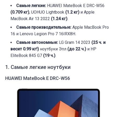
Самые легкие:
HUAWEI MateBook E DRC-W56
(0.709 кг)
, UOHUO Lightbook
(1.2 кг)
и Apple
MacBook Air 13 2022
(1.24 кг)
.
Cамые производительные:
Apple MacBook Pro
16 и Lenovo Legion Pro 7 16IRX8H.
Самые автономные:
LG Gram 14 2023
(25 ч. и
весит 0.99 кг!)
ноутбуки Эпл
(до 22 ч.)
и HP
EliteBook 845 G7
(19 ч.)
.
1. Самые легкие ноутбуки
HUAWEI MateBook E DRC-W56