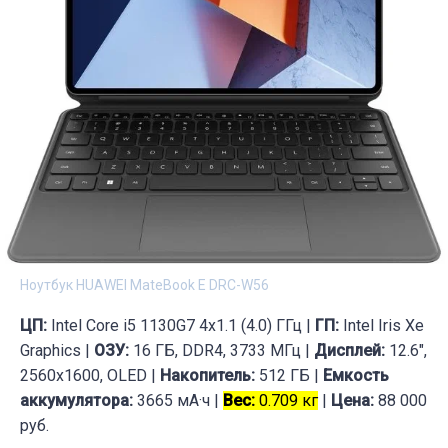
Ноутбук HUAWEI MateBook E DRC-W56
ЦП:
Intel Core i5 1130G7 4х1.1 (4.0) ГГц |
ГП:
Intel Iris Xe
Graphics |
ОЗУ:
16 ГБ, DDR4, 3733 МГц |
Дисплей:
12.6",
2560x1600, OLED |
Накопитель:
512 ГБ |
Емкость
аккумулятора:
3665 мА·ч |
Вес:
0.709 кг
|
Цена:
88 000
руб.