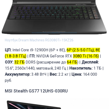
Ноутбук Dream Machines RG3080Ti-15KZ26
ЦП:
Intel Core i9-12900H (6P + 8E),
6P (2.5-5.0 ГГц), 8E
(1.8-3.8 ГГц)
|
ГП:
NVIDIA GeForce RTX
3080 Ti (16 Гб)
|
ОЗУ:
32 ГБ
DDR5 (расширение до
64 ГБ
) |
Дисплей:
15.6", 2560x1440, матовый, 240 Гц |
Накопитель:
1 ТБ |
Аккумулятор:
3.48 ВтЧ |
Вес:
2.2 кг |
Цена:
164 000
руб.
MSI Stealth GS77 12UHS-030RU