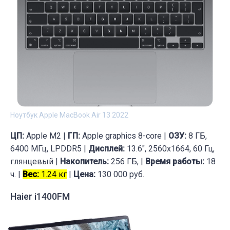
Ноутбук Apple MacBook Air 13 2022
ЦП:
Apple M2 |
ГП:
Apple graphics 8-core |
ОЗУ:
8 ГБ,
6400 МГц, LPDDR5 |
Дисплей:
13.6", 2560x1664, 60 Гц,
глянцевый |
Накопитель:
256 ГБ, |
Время работы:
18
ч. |
Вес:
1.24 кг
|
Цена:
130 000 руб.
Haier i1400FM