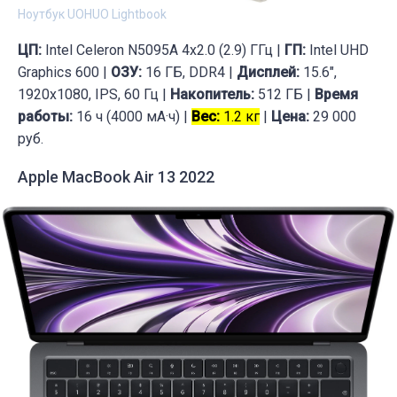
Ноутбук UOHUO Lightbook
ЦП:
Intel Celeron N5095A 4х2.0 (2.9) ГГц |
ГП:
Intel UHD
Graphics 600 |
ОЗУ:
16 ГБ, DDR4 |
Дисплей:
15.6",
1920x1080, IPS, 60 Гц |
Накопитель:
512 ГБ |
Время
работы:
16 ч (4000 мА·ч) |
Вес:
1.2 кг
|
Цена:
29 000
руб.
Apple MacBook Air 13 2022