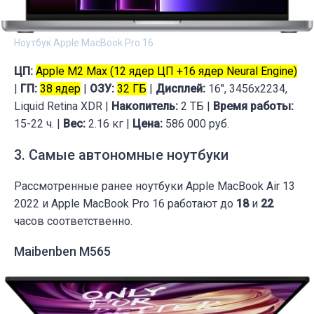
Ноутбук Apple MacBook Pro 16
ЦП:
Apple M2 Max (12 ядер ЦП +16 ядер Neural Engine)
|
ГП:
38 ядер
|
ОЗУ:
32 ГБ
|
Дисплей:
16", 3456x2234,
Liquid Retina XDR |
Накопитель:
2 ТБ |
Время работы:
15-22 ч. |
Вес:
2.16 кг |
Цена:
586 000 руб.
3. Cамые автономные ноутбуки
Рассмотренные ранее ноутбуки Apple MacBook Air 13
2022 и Apple MacBook Pro 16 работают до
18
и
22
часов соответственно.
Maibenben M565