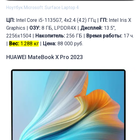
Ноутбук Microsoft: Surface Laptop 4
ЦП:
Intel Core i5-1135G7, 4x2.4 (4.2) ГГц |
ГП:
Intel Iris X
Graphics |
ОЗУ:
8 ГБ, LPDDR4X |
Дисплей:
13.5",
2256x1504 |
Накопитель:
256 ГБ |
Время работы:
17 ч.
|
Вес:
1.288 кг
|
Цена:
88 000 руб.
HUAWEI MateBook X Pro 2023