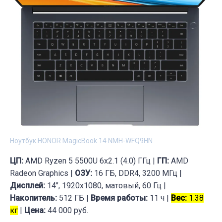
Ноутбук HONOR MagicBook 14 NMH-WFQ9HN
ЦП:
AMD Ryzen 5 5500U 6x2.1 (4.0) ГГц |
ГП:
AMD
Radeon Graphics |
ОЗУ:
16 ГБ, DDR4, 3200 МГц |
Дисплей:
14", 1920x1080, матовый, 60 Гц |
Накопитель:
512 ГБ |
Время работы:
11 ч |
Вес:
1.38
кг
|
Цена:
44 000 руб.