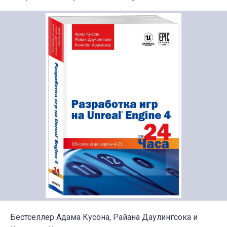
Бестселлер Адама Кусона, Райана Даулингсока и