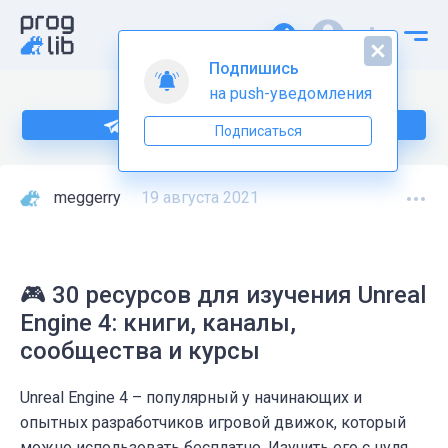
Подпишись
на push-уведомления
Подпишитесь на нас в Telegram
Подписаться
meggerry
19 августа 2021
🎮 30 ресурсов для изучения Unreal
Engine 4: книги, каналы,
сообщества и курсы
Unreal Engine 4 – популярный у начинающих и
опытных разработчиков игровой движок, который
можно использовать бесплатно. Изучить его с нуля