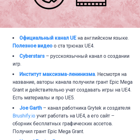
Официальный канал UE
н
а английском языке.
Полезное видео
о ста трюках UE4.
Cyberstars
– р
усскоязычный канал о создании
игр.
Институт максизма-ленинизма
. Несмотря на
название, авторы канала получили грант Epic Mega
Grant и действительно учат создавать игры на UE4.
Есть материалы и про UE5.
Joe Garth
– к
анал работника Grytek и создателя
Brushify.io
у
чит работать на UE4, а его сайт –
сборник бесплатных графических ассетов.
Получил грант Epic Mega Grant.