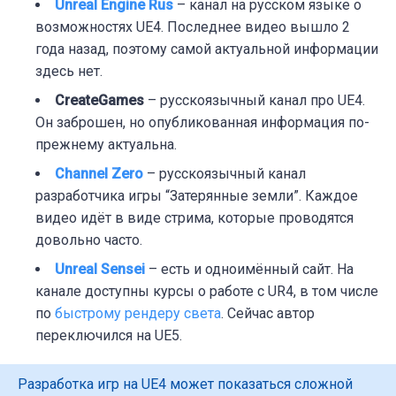
Unreal Engine Rus
– к
анал на русском языке о
возможностях UE4. Последнее видео вышло 2
года назад, поэтому самой актуальной информации
здесь нет.
CreateGames
– р
усскоязычный канал про UE4.
Он заброшен, но опубликованная информация по-
прежнему актуальна.
Channel Zero
– р
усскоязычный канал
разработчика игры “Затерянные земли”. Каждое
видео идёт в виде стрима, которые проводятся
довольно часто.
Unreal Sensei
– е
сть и одноимённый сайт. На
канале доступны курсы о работе с UR4, в том числе
по
быстрому рендеру света
. Сейчас автор
переключился на UE5.
Разработка игр на UE4 может показаться сложной