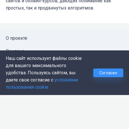
сайтов и онлайн-курсов, дающих понимание как
простых, так и продвинутых алгоритмов.
О проекте
Реклама
Наш сайт использует файлы cookie
Публичная оферта
для вашего максимального
удобства. Пользуясь сайтом, вы
Согласен
Политика конфиденциальности
даете свое согласие с
условиями
пользования cookie
Контакты
Push-уведомления
Темная тема