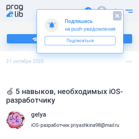
Подпишись
на push-уведомления
Подпишитесь на нас в Telegram
Подписаться
31 октября 2020
🍏 5 навыков, необходимых iOS-
разработчику
gelya
iOS-разработчик priyashkina98@mail.ru