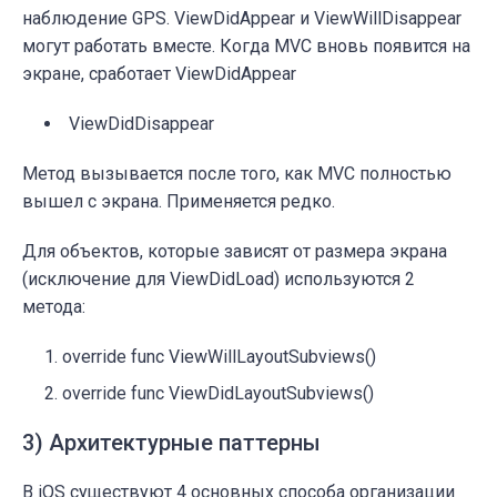
наблюдение GPS. ViewDidAppear и ViewWillDisappear
могут работать вместе. Когда MVC вновь появится на
экране, сработает ViewDidAppear
ViewDidDisappear
Метод вызывается после того, как MVC полностью
вышел с экрана. Применяется редко.
Для объектов, которые зависят от размера экрана
(исключение для ViewDidLoad) используются 2
метода:
override func ViewWillLayoutSubviews()
override func ViewDidLayoutSubviews()
3) Архитектурные паттерны
В iOS существуют 4 основных способа организации