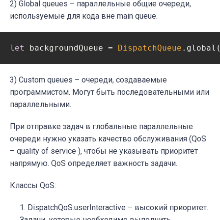
2)
Global queues – параллельные общие очереди,
используемые для кода вне main queue.
let
 backgroundQueue = 
DispatchQueue
.global
3)
Custom queues – очереди, создаваемые
программистом. Могут быть последовательными или
параллельными.
При отправке задач в глобальные параллельные
очереди нужно указать качество обслуживания (QoS
– quality of service ), чтобы не указывать приоритет
напрямую. QoS определяет важность задачи.
Классы QoS:
DispatchQoS.userInteractive – высокий приоритет.
Задачи, которые необходимо выполнить