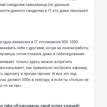
ение синдрома самозванца (по данным
нности данного синдрома в IT, его даже называют
а одну вакансию в IT откликается 500-1000
авнивать себя с другими, когда на поиски работы
получаешь сотни отказов даже в собеседовании.
каливает: только здесь можно встретить
ассказывают, как правильно построить карьеру,
ть зарплату и прочее-прочее. И все это под
ы делают 300к в секунду, а если ты столько не
-то не так».
ло (aka объясняешь свой успех удачей)