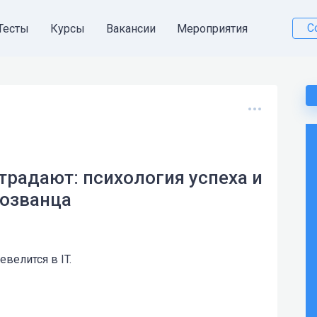
С
Тесты
Курсы
Вакансии
Мероприятия
страдают: психология успеха и
мозванца
велится в IT.