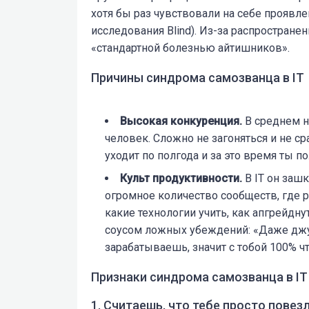
хотя бы раз чувствовали на себе проявл
исследования Blind). Из-за распростране
«стандартной болезнью айтишников».
Причины синдрома самозванца в IT
Высокая конкуренция.
В среднем н
человек. Сложно не загоняться и не ср
уходит по полгода и за это время ты 
Культ продуктивности.
В IT он заш
огромное количество сообществ, где р
какие технологии учить, как апгрейдну
соусом ложных убеждений: «Даже джун
зарабатываешь, значит с тобой 100% что
Признаки синдрома самозванца в IT
1. Считаешь, что тебе просто повез