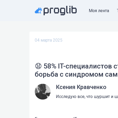
Моя лента
04 марта 2025
😧 58% IT-специалистов 
борьба с синдромом са
Ксения Кравченко
Исследую все, что шуршит и ше