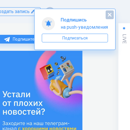
оздать запись
Подпишись
на push-уведомления
LIVE
Подписаться
Подпишитесь на нас в Telegram