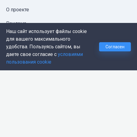
О проекте
Реклама
Наш сайт использует файлы cookie
Публичная оферта
для вашего максимального
удобства. Пользуясь сайтом, вы
Согласен
Политика конфиденциальности
даете свое согласие с
условиями
пользования cookie
Контакты
Push-уведомления
Темная тема
© 2026, Proglib. При копировании материала ссылка
на источник обязательна.