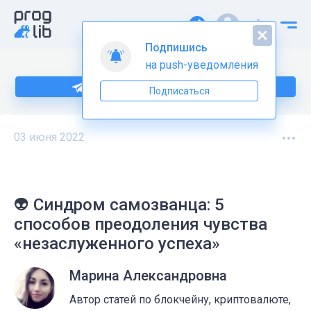
Подпишись
на push-уведомления
Подпишитесь на нас в Telegram
Подписаться
03 июня 2022
👽 Синдром самозванца: 5
способов преодоления чувства
«незаслуженного успеха»
Марина Александровна
Автор статей по блокчейну, криптовалюте,