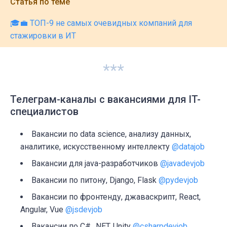
Статья по теме
🎓💼 ТОП-9 не самых очевидных компаний для
стажировки в ИТ
***
Телеграм-каналы с вакансиями для IT-
специалистов
Вакансии по data science, анализу данных,
аналитике, искусственному интеллекту
@datajob
Вакансии для java-разработчиков
@javadevjob
Вакансии по питону, Django, Flask
@pydevjob
Вакансии по фронтенду, джаваскрипт, React,
Angular, Vue
@jsdevjob
Вакансии по C#, .NET, Unity
@csharpdevjob