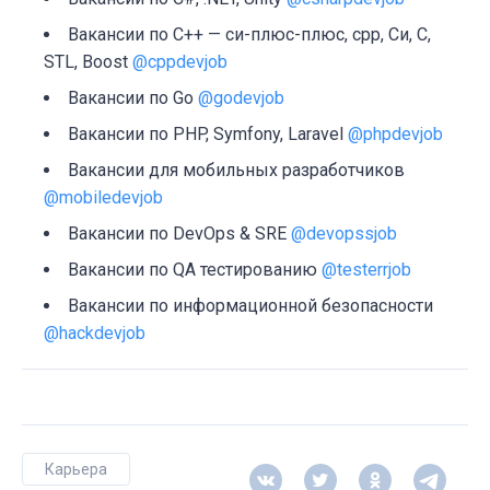
Вакансии по C++ — си-плюс-плюс, cpp, Си, C,
STL, Boost
@cppdevjob
Вакансии по Go
@godevjob
Вакансии по PHP, Symfony, Laravel
@phpdevjob
Вакансии для мобильных разработчиков
@mobiledevjob
Вакансии по DevOps & SRE
@devopssjob
Вакансии по QA тестированию
@testerrjob
Вакансии по информационной безопасности
@hackdevjob
Карьера