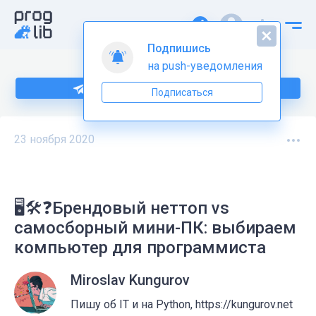
Подпишись
на push-уведомления
Подпишитесь на нас в Telegram
Подписаться
23 ноября 2020
🖥🛠❓Брендовый неттоп vs
самосборный мини-ПК: выбираем
компьютер для программиста
Miroslav Kungurov
Пишу об IT и на Python, https://kungurov.net