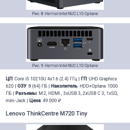
Рис. 8. Неттоп Intel NUC L10 Optane
Рис. 9. Неттоп Intel NUC L10 Optane
ЦП
: Core i5 10210U 4x1.6 (2.4) ГГц |
ГП
: UHD Graphics
620 |
ОЗУ
: 8 (64) ГБ |
Накопитель
: HDD+Optane 1000
ГБ |
Разъемы
: M.2, HDMI , 3xUSB 3, 2xUSB C 3, 1xSD,
mini-Jack |
Цена
: 49 000 ₽
Lenovo ThinkCentre M720 Tiny