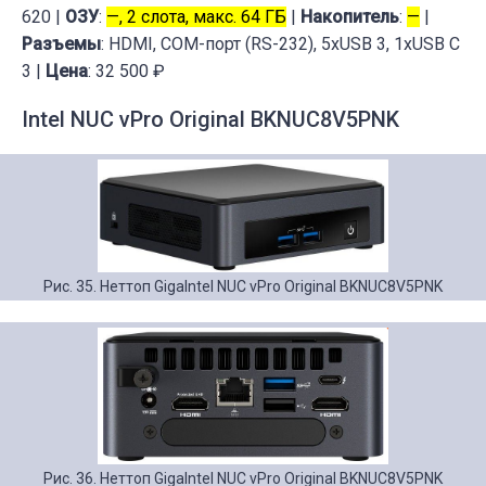
620 |
ОЗУ
:
—, 2 слота, макс. 64 ГБ
|
Накопитель
:
—
|
Разъемы
: HDMI, COM-порт (RS-232), 5xUSB 3, 1xUSB C
3 |
Цена
: 32 500 ₽
Intel NUC vPro Original BKNUC8V5PNK
Рис. 35. Неттоп GigaIntel NUC vPro Original BKNUC8V5PNK
Рис. 36. Неттоп GigaIntel NUC vPro Original BKNUC8V5PNK