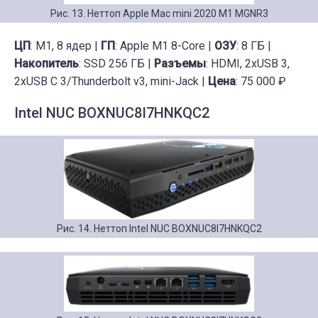
Рис. 13. Неттоп Apple Mac mini 2020 M1 MGNR3
ЦП
: M1, 8 ядер |
ГП
: Apple M1 8-Core |
ОЗУ
: 8 ГБ |
Накопитель
: SSD 256 ГБ |
Разъемы
: HDMI, 2xUSB 3,
2xUSB C 3/Thunderbolt v3, mini-Jack |
Цена
: 75 000 ₽
Intel NUC BOXNUC8I7HNKQC2
Рис. 14. Неттоп Intel NUC BOXNUC8I7HNKQC2