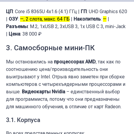
ЦП
: Core i5 8365U 4x1.6 (4.1) ГГц |
ГП
: UHD Graphics 620
|
ОЗУ
:
—, 2 слота, макс. 64 ГБ
|
Накопитель
:
—
|
Разъемы
: M.2, 1xUSB 2, 3xUSB 3, 1x USB C 3, mini-Jack
|
Цена
: 38 000 ₽
3. Самосборные мини-ПК
Мы остановились на
процессорах AMD
, так как по
соотношению цена/производительность они
выигрывают у Intel. Отрыв явно заметен при сборке
компьютеров с четырехъядерными процессорами и
выше.
Видеокарты Nvidia
– единственный выбор
для программиста, потому что они предназначены
для машинного обучения, в отличие от карт Radeon.
3.1. Корпуса
Во всех представленных корпусах: