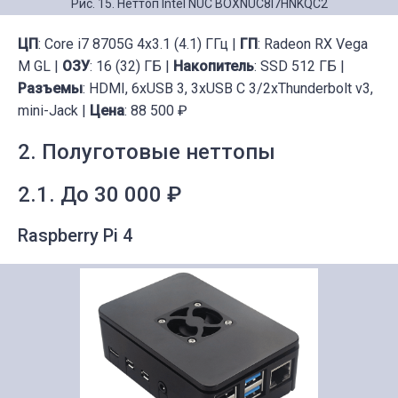
Рис. 15. Неттоп Intel NUC BOXNUC8I7HNKQC2
ЦП
: Core i7 8705G 4x3.1 (4.1) ГГц |
ГП
: Radeon RX Vega
M GL |
ОЗУ
: 16 (32) ГБ |
Накопитель
: SSD 512 ГБ |
Разъемы
: HDMI, 6xUSB 3, 3xUSB C 3/2xThunderbolt v3,
mini-Jack |
Цена
: 88 500 ₽
2. Полуготовые неттопы
2.1. До 30 000 ₽
Raspberry Pi 4