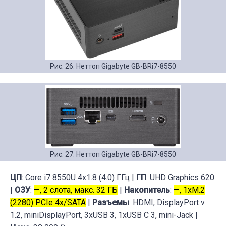
Рис. 26. Неттоп Gigabyte GB-BRi7-8550
Рис. 27. Неттоп Gigabyte GB-BRi7-8550
ЦП
: Core i7 8550U 4x1.8 (4.0) ГГц |
ГП
: UHD Graphics 620
|
ОЗУ
:
—, 2 слота, макс. 32 ГБ
|
Накопитель
:
—, 1xM.2
(2280) PCIe 4x/SATA
|
Разъемы
: HDMI, DisplayPort v
1.2, miniDisplayPort, 3xUSB 3, 1xUSB C 3, mini-Jack |