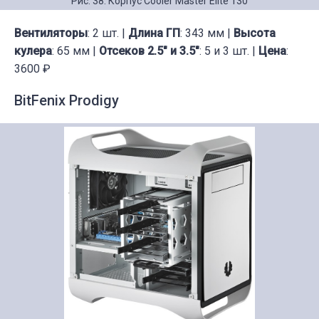
Рис. 38. Корпус Cooler Master Elite 130
Вентиляторы
: 2 шт. |
Длина ГП
: 343 мм |
Высота
кулера
: 65 мм |
Отсеков 2.5" и 3.5"
: 5 и 3 шт. |
Цена
:
3600 ₽
BitFenix Prodigy