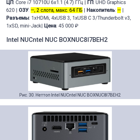
ЦП
: Core i7 10710U 6x1.1 (4.7) ГГц |
ГП
: UHD Graphics
620 |
ОЗУ
:
—, 2 слота, макс. 64 ГБ
|
Накопитель
:
—
|
Разъемы
: 1xHDMi, 4xUSB 3, 1xUSB C 3/Thunderbolt v3,
1xSD, mini-Jack|
Цена
: 45 000 ₽
Intel NUCntel NUC BOXNUC8I7BEH2
Рис. 30. Неттоп Intel NUCntel NUC BOXNUC8I7BEH2