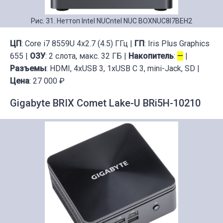
Рис. 31. Неттоп Intel NUCntel NUC BOXNUC8I7BEH2
ЦП
: Core i7 8559U 4x2.7 (4.5) ГГц |
ГП
: Iris Plus Graphics
655 |
ОЗУ
: 2 слота, макс. 32 ГБ |
Накопитель
:
—
|
Разъемы
: HDMI, 4xUSB 3, 1xUSB C 3, mini-Jack, SD |
Цена
: 27 000 ₽
Gigabyte BRIX Comet Lake-U BRi5H-10210