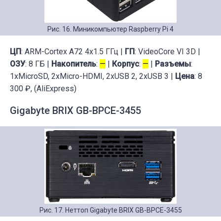
Рис. 16. Миникомпьютер Raspberry Pi 4
ЦП
: ARM-Cortex A72 4x1.5 ГГц |
ГП
: VideoCore VI 3D |
ОЗУ
: 8 ГБ |
Накопитель
:
—
|
Корпус
:
—
|
Разъемы
:
1xMicroSD, 2xMicro-HDMI, 2xUSB 2, 2xUSB 3 |
Цена
: 8
300 ₽, (AliExpress)
Gigabyte BRIX GB-BPCE-3455
Рис. 17. Неттоп Gigabyte BRIX GB-BPCE-3455