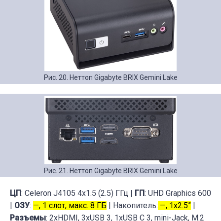
Рис. 20. Неттоп Gigabyte BRIX Gemini Lake
Рис. 21. Неттоп Gigabyte BRIX Gemini Lake
ЦП
: Celeron J4105 4x1.5 (2.5) ГГц |
ГП
: UHD Graphics 600
|
ОЗУ
:
—, 1 слот, макс. 8 ГБ
| Накопитель:
—, 1x2.5”
|
Разъемы
: 2xHDMI, 3xUSB 3, 1xUSB C 3, mini-Jack, M.2