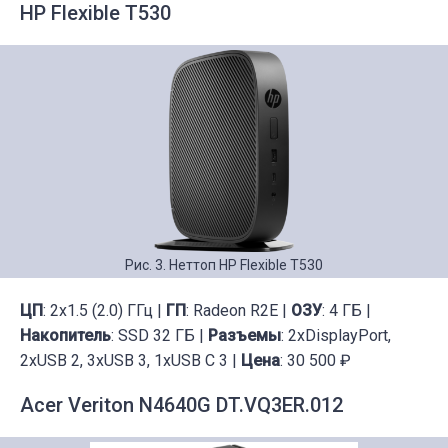
HP Flexible T530
Рис. 3. Неттоп HP Flexible T530
ЦП
: 2x1.5 (2.0) ГГц |
ГП
: Radeon R2E |
ОЗУ
: 4 ГБ |
Накопитель
: SSD 32 ГБ |
Разъемы
: 2xDisplayPort,
2xUSB 2, 3xUSB 3, 1xUSB C 3 |
Цена
: 30 500 ₽
Acer Veriton N4640G DT.VQ3ER.012