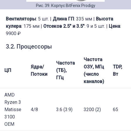
Рис. 39. Корпус BitFenix Prodigy
Вентиляторы
: 5 шт. |
Длина ГП
: 335 мм |
Высота
кулера
: 175 мм |
Отсеков 2.5" и 3.5"
: 9 и 5 шт. |
Цена
:
9900 ₽
3.2. Процессоры
Частота
Частота
Ядра/
ОЗУ, МГц
TDP,
ЦП
(ТБ),
Потоки
(число
Вт
ГГц
каналов)
AMD
Ryzen 3
Matisse
4/8
3.6 (3.9)
3200 (2)
65
3100
OEM