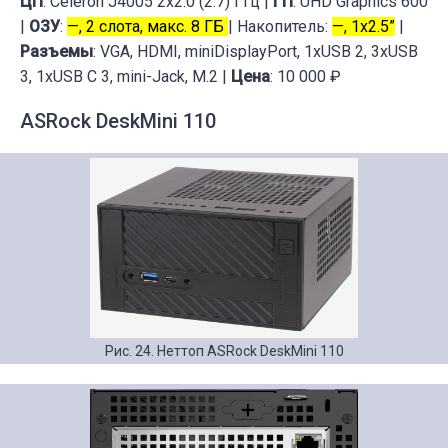
ЦП
: Celeron J4005 2x2.0 (2.7) ГГц |
ГП
: UHD Graphics 600
|
ОЗУ
:
—, 2 слота, макс. 8 ГБ
| Накопитель:
—, 1x2.5”
|
Разъемы
: VGA, HDMI, miniDisplayPort, 1xUSB 2, 3xUSB
3, 1xUSB C 3, mini-Jack, M.2 |
Цена
: 10 000 ₽
ASRock DeskMini 110
Рис. 24. Неттоп ASRock DeskMini 110