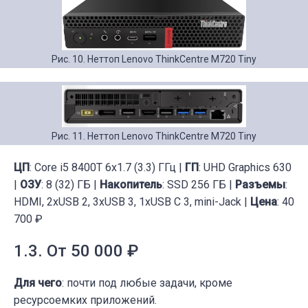
Рис. 10. Неттоп Lenovo ThinkCentre M720 Tiny
Рис. 11. Неттоп Lenovo ThinkCentre M720 Tiny
ЦП
: Core i5 8400T 6x1.7 (3.3) ГГц |
ГП
: UHD Graphics 630
|
ОЗУ
: 8 (32) ГБ |
Накопитель
: SSD 256 ГБ |
Разъемы
:
HDMI, 2xUSB 2, 3xUSB 3, 1xUSB C 3, mini-Jack |
Цена
: 40
700 ₽
1.3. От 50 000 ₽
Для чего
: почти под любые задачи, кроме
ресурсоемких приложений.