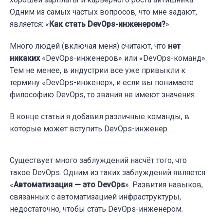
Одним из самых частых вопросов, что мне задают,
является:
«
Как стать DevOps-инженером?
»
Много людей (включая меня) считают, что
нет
никаких
«
DevOps-инженеров
»
или
«
DevOps-команд
»
.
Тем не менее, в индустрии все уже привыкли к
термину «DevOps-инженер», и если вы понимаете
философию DevOps, то звания не имеют значения.
В конце статьи я добавил различные команды, в
которые может вступить DevOps-инженер.
Существует много заблуждений насчёт того,
что
т
а
кое DevOps
. Одним из таких заблуждений является
«
Автоматизация — это DevOps
»
. Развития навыков,
связанных с
автоматизацией инфраструктуры
,
недостаточно, чтобы стать DevOps-инженером.