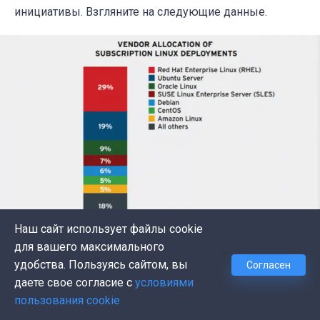
инициативы. Взгляните на следующие данные.
Наш сайт использует файлы cookie
для вашего максимального
Отчёт от Redhat по ОС
удобства. Пользуясь сайтом, вы
Согласен
Начиная с подготовки серверов и заканчивая
даете свое согласие с
условиями
конфигурацией и развёртыванием приложений, всё
пользования cookie
должно быть автоматизировано. Вы можете изучить