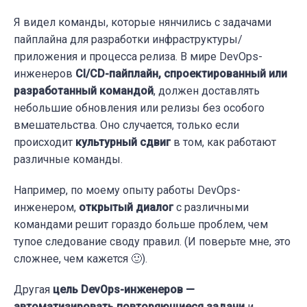
Я видел команды, которые нянчились с задачами
пайплайна для разработки инфраструктуры/
приложения и процесса релиза. В мире DevOps-
инженеров
CI/CD-пайплайн, спроектированный или
разработанный командой
, должен доставлять
небольшие обновления или релизы без особого
вмешательства. Оно случается, только если
происходит
культурный сдвиг
в том, как работают
различные команды.
Например, по моему опыту работы DevOps-
инженером,
открытый диалог
с различными
командами решит гораздо больше проблем, чем
тупое следование своду правил. (И поверьте мне, это
сложнее, чем кажется 🙂).
Другая
цель DevOps-инженеров —
автоматизировать повторяющиеся задачи
и