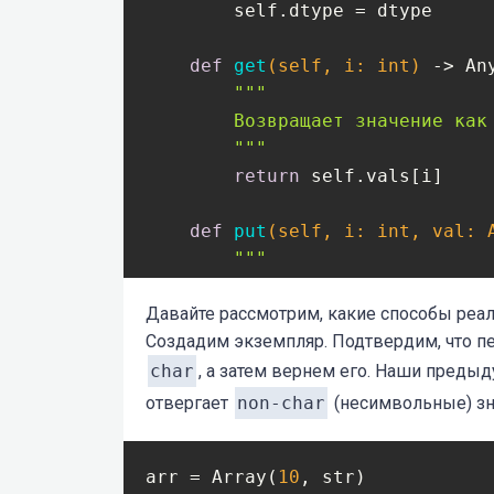
        self.dtype = dtype

def
get
(self, i: int)
 -> An
"""

        Возвращает значение как 
        """
return
 self.vals[i]

def
put
(self, i: int, val: 
"""

        Обновляем массив как ин
        """
Давайте рассмотрим, какие способы реал
Создадим экземпляр. Подтвердим, что п
if
not
 isinstance(val, s
raise
 ValueError(
f"
char
, а затем вернем его. Наши преды
отвергает
non-char
(несимвольные) зна
        self.vals[i] = val
arr = Array(
10
, str)
