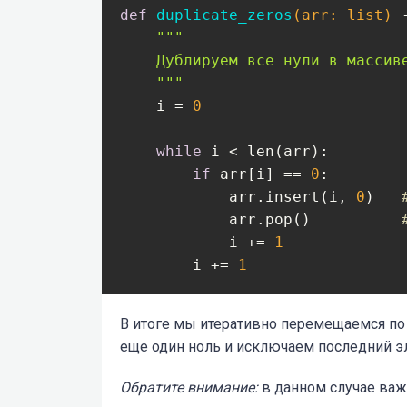
def
duplicate_zeros
(arr: list)
 
"""

    Дублируем все нули в массив
    """
    i = 
0
while
 i < len(arr):

if
 arr[i] == 
0
:

            arr.insert(i, 
0
)   
            arr.pop()          
            i += 
1
        i += 
1
В итоге мы итеративно перемещаемся по 
еще один ноль и исключаем последний э
Обратите внимание:
в данном случае важн