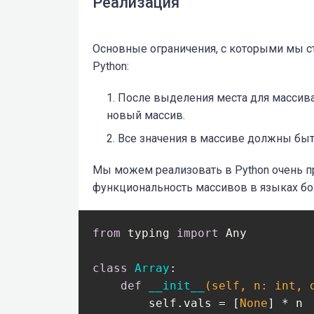
Реализация
Основные ограничения, с которыми мы с
Python:
После выделения места для массива
новый массив.
Все значения в массиве должны быть
Мы можем реализовать в Python очень пр
функциональность массивов в языках бо
from
 typing 
import
 Any

class
Array
:
def
__init__
(self, n: int, 
        self.vals = [
None
] * n
