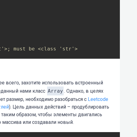
t'>; must be <class 'str'>
ее всего, захотите использовать встроенный
озданный нами класс
Array
. Однако, в целях
ет размер, необходимо разобраться с
Leetcode
улей
). Цель данных действий – продублировать
те таким образом, чтобы элементы двигались
р массива или создавали новый.