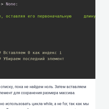
-> 
None
:
е, оставляя его первоначальную     длину. Напр
# Вставляем 0 как индекс i
# Убираем последний элемент
списку, пока не найдем ноль. Затем вставляем
лемент для сохранения размера массива.
о использовать цикла while, а не for, так как мы