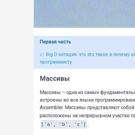
Первая часть
📈 Big O нотация: что это такое и почему
программисту
Массивы
Массивы – одна из самых фундаментальн
встроены во все языки программировани
Assembler. Массивы представляют собой 
расположены на непрерывном участке п
['a', 'b', 'c']
.