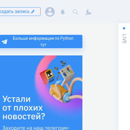
оздать запись
LIVE
Больше информации по Python
тут