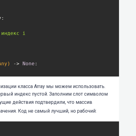
y:
индекс i

Any)
 -> 
None
:
декс i с val. Val должно быть одного типа с se
изации класса Array мы можем использовать.
ервый индекс пустой. Заполним слот символом
elf.dtype):

val явл 
{type(val)}
; должно быть 
{self.dtype}
дущие действия подтвердили, что массив
чения. Код не самый лучший, но рабочий: