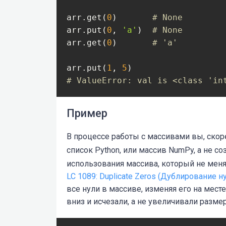
arr.get(
0
)       
# None
arr.put(
0
, 
'a'
)  
# None
arr.get(
0
)       
# 'a'
arr.put(
1
, 
5
# ValueError: val is <class 'in
Пример
В процессе работы с массивами вы, скор
список Python, или массив NumPy, а не с
использования массива, который не меня
LC 1089: Duplicate Zeros (Дублирование н
все нули в массиве, изменяя его на мес
вниз и исчезали, а не увеличивали разме